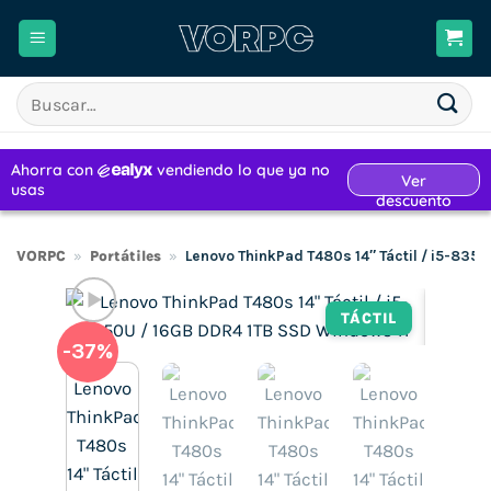
Saltar
al
contenido
Buscar
por:
VORPC
»
Portátiles
»
Lenovo ThinkPad T480s 14″ Táctil / i5-835
TÁCTIL
-37%
H