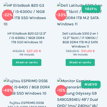
TÁCTIL
-22%
-33%
HP EliteBook 820 G3 12.3″
Dell Latitude 5310 2 en 1
/ i5-6300U / 16GB DDR4
13.3″ Táctil / i7-10610U /
1TB SSD Windows 10
8GB DDR4 1TB M.2 SATA
Windows 11
El
El
El
El
419,00
€
327,00
€
788,00
€
531,00
€
precio
precio
precio
precio
IVA incluido
IVA incluido
original
actual
original
actual
era:
es:
era:
es:
Añadir al carrito
Añadir al carrito
419,00 €.
327,00 €.
788,00 €.
531,00 €
NUEVO
-48%
-15%
Fujitsu ESPRIMO D556