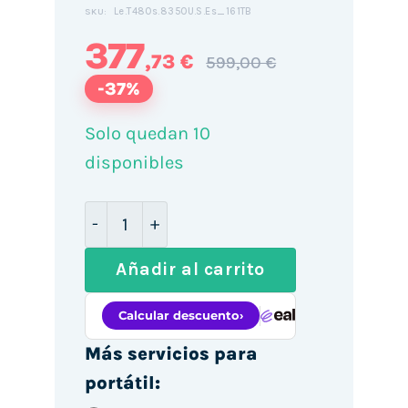
Le.T480s.8350U.S.Es_161TB
SKU:
377
,73 €
599,00 €
-37%
Solo quedan 10
disponibles
Lenovo ThinkPad T480s 14" Táctil / i5
Añadir al carrito
Más servicios para
portátil: