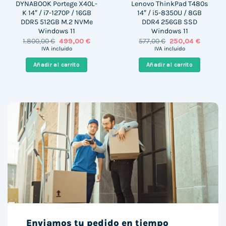
DYNABOOK Portege X40L-
Lenovo ThinkPad T480s
K 14″ / i7-1270P / 16GB
14″ / i5-8350U / 8GB
DDR5 512GB M.2 NVMe
DDR4 256GB SSD
Windows 11
Windows 11
El
El
El
El
1.800,00
€
499,00
€
577,00
€
250,04
€
precio
precio
precio
precio
IVA incluido
IVA incluido
original
actual
original
actual
era:
es:
era:
es:
Añadir al carrito
Añadir al carrito
1.800,00 €.
499,00 €.
577,00 €.
250,04 €
Enviamos tu pedido en tiempo