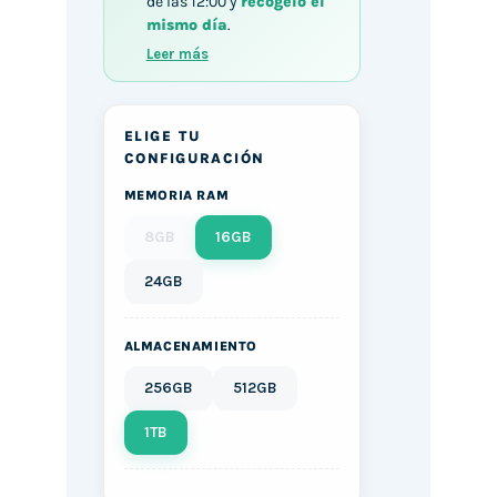
de las 12:00 y
recógelo el
mismo día
.
Leer más
ELIGE TU
CONFIGURACIÓN
MEMORIA RAM
8GB
16GB
24GB
ALMACENAMIENTO
256GB
512GB
1TB