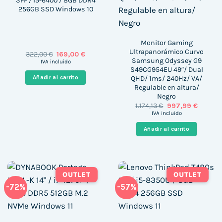
SFF / i5-6400 / 8GB DDR4
256GB SSD Windows 10
Monitor Gaming
Ultrapanorámico Curvo
El
El
322,00
€
169,00
€
Samsung Odyssey G9
precio
precio
IVA incluido
original
actual
S49CG954EU 49″/ Dual
era:
es:
QHD/ 1ms/ 240Hz/ VA/
Añadir al carrito
322,00 €.
169,00 €.
Regulable en altura/
Negro
El
El
1.174,13
€
997,99
€
precio
precio
IVA incluido
original
actual
era:
es:
Añadir al carrito
1.174,13 €.
997,99 
OUTLET
OUTLET
-72%
-57%