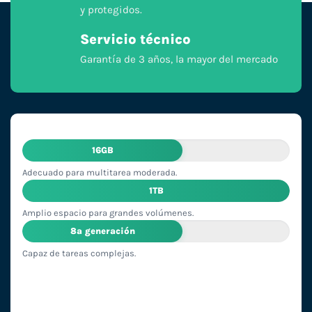
y protegidos.
Servicio técnico
Garantía de 3 años, la mayor del mercado
16GB
Adecuado para multitarea moderada.
1TB
Amplio espacio para grandes volúmenes.
8ª generación
Capaz de tareas complejas.