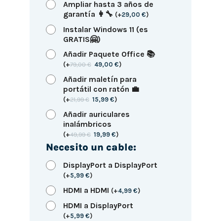
Ampliar hasta 3 años de
garantía 👩‍🔧
(
+
29,00
€
)
Instalar Windows 11 (es
GRATIS🤗)
Añadir Paquete Office 📚
(
+
79,00
€
49,00
€
)
Añadir maletín para
portátil con ratón 💼
(
+
21,99
€
15,99
€
)
Añadir auriculares
inalámbricos
(
+
49,99
€
19,99
€
)
Necesito un cable:
DisplayPort a DisplayPort
(
+
5,99
€
)
HDMI a HDMI
(
+
4,99
€
)
HDMI a DisplayPort
(
+
5,99
€
)