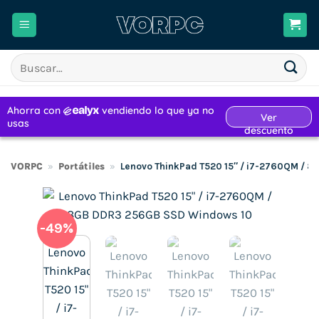
Saltar
al
contenido
Buscar
por:
VORPC
»
Portátiles
»
Lenovo ThinkPad T520 15″ / i7-2760QM / 
-49%