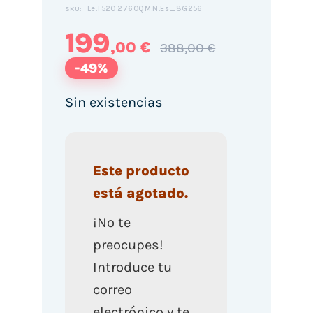
Le.T520.2760QM.N.Es_8G256
SKU:
199
,00 €
388,00 €
-49%
Sin existencias
Este producto
está agotado.
¡No te
preocupes!
Introduce tu
correo
electrónico y te