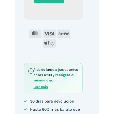
MasterCard
Visa
PayPal
Apple
Pay
Pide de lunes a jueves antes
de las 12:00 y
recógelo el
mismo día
.
Leer más
✓
30 días para devolución
✓
Hasta 60% más barato que