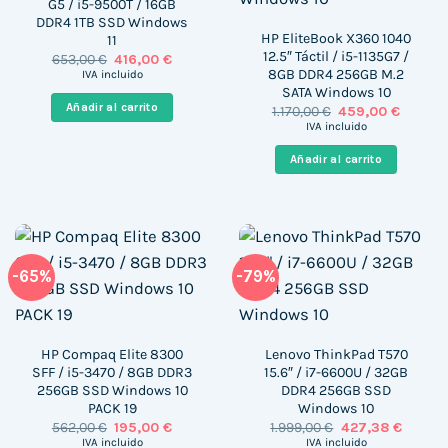
G5 / i5-9500T / 16GB
DDR4 1TB SSD Windows
HP EliteBook X360 1040
11
12.5″ Táctil / i5-1135G7 /
El
El
653,00
€
416,00
€
precio
precio
8GB DDR4 256GB M.2
IVA incluido
original
actual
SATA Windows 10
era:
es:
Añadir al carrito
El
El
1.170,00
€
459,00
€
653,00 €.
416,00 €.
precio
precio
IVA incluido
original
actual
era:
es:
Añadir al carrito
1.170,00 €.
459,00 
-65%
-79%
HP Compaq Elite 8300
Lenovo ThinkPad T570
SFF / i5-3470 / 8GB DDR3
15.6″ / i7-6600U / 32GB
256GB SSD Windows 10
DDR4 256GB SSD
PACK 19
Windows 10
El
El
El
El
562,00
€
195,00
€
1.999,00
€
427,38
€
precio
precio
precio
precio
IVA incluido
IVA incluido