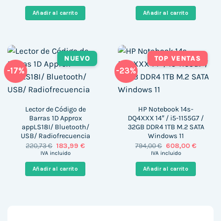
original
actual
original
actual
era:
es:
era:
es:
Añadir al carrito
Añadir al carrito
562,00 €.
195,00 €.
1.999,00 €.
427,38 
NUEVO
TOP VENTAS
-17%
-23%
Lector de Código de
HP Notebook 14s-
Barras 1D Approx
DQ4XXX 14″ / i5-1155G7 /
appLS18I/ Bluetooth/
32GB DDR4 1TB M.2 SATA
USB/ Radiofrecuencia
Windows 11
El
El
El
El
220,73
€
183,99
€
794,00
€
608,00
€
precio
precio
precio
precio
IVA incluido
IVA incluido
original
actual
original
actual
era:
es:
era:
es:
Añadir al carrito
Añadir al carrito
220,73 €.
183,99 €.
794,00 €.
608,00 