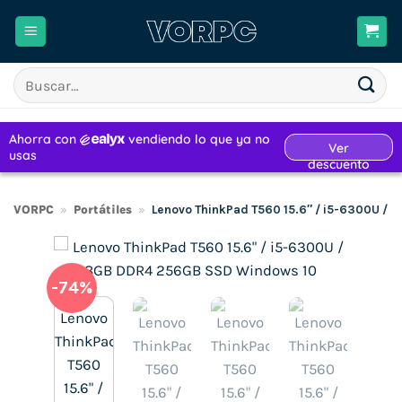
Saltar
al
contenido
Buscar
por:
VORPC
»
Portátiles
»
Lenovo ThinkPad T560 15.6″ / i5-6300U /
-74%