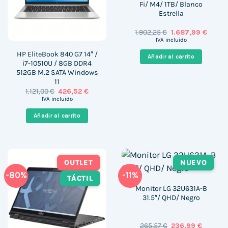
Fi/ M4/ 1TB/ Blanco
Estrella
El
El
1.902,25
€
1.687,99
€
precio
precio
IVA incluido
original
actual
era:
es:
HP EliteBook 840 G7 14″ /
Añadir al carrito
1.902,25 €.
1.687,9
i7-10510U / 8GB DDR4
512GB M.2 SATA Windows
11
El
El
1.121,00
€
426,52
€
precio
precio
IVA incluido
original
actual
era:
es:
Añadir al carrito
1.121,00 €.
426,52 €.
OUTLET
NUEVO
-80%
-11%
TÁCTIL
Monitor LG 32U631A-B
31.5″/ QHD/ Negro
El
El
265,57
€
236,99
€