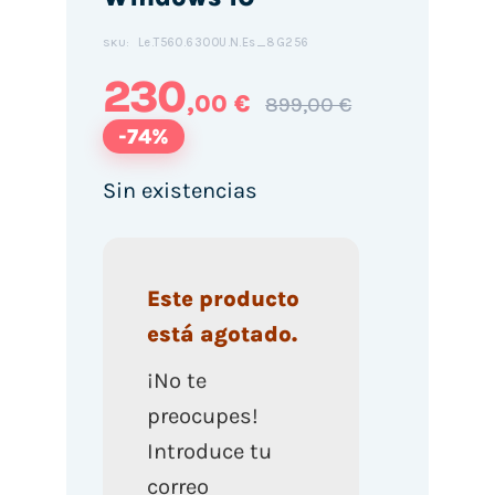
Le.T560.6300U.N.Es_8G256
SKU:
230
,00 €
899,00 €
-74%
Sin existencias
Este producto
está agotado.
¡No te
preocupes!
Introduce tu
correo