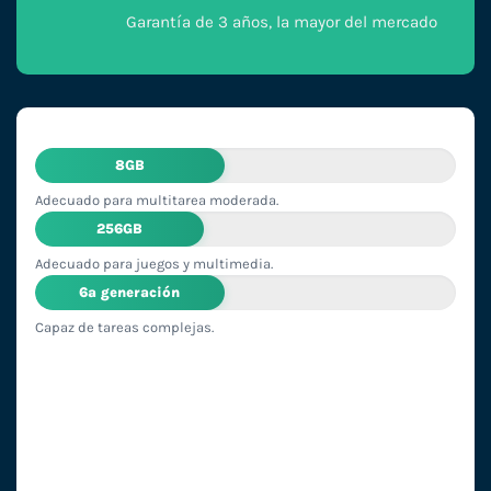
Garantía de 3 años, la mayor del mercado
8GB
Adecuado para multitarea moderada.
256GB
Adecuado para juegos y multimedia.
6ª generación
Capaz de tareas complejas.