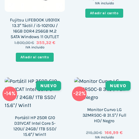
precio
precio
IVA incluido
original
actual
era:
es:
Añadir al carrito
265,57 €.
236,99 €
Fujitsu LIFEBOOK U9310X
13.3″ Táctil / i5-10210U /
16GB DDR4 256GB M.2
SATA Windows 11 OUTLET
El
El
1.800,00
€
355,32
€
precio
precio
IVA incluido
original
actual
era:
es:
Añadir al carrito
1.800,00 €.
355,32 €.
NUEVO
NUEVO
-14%
-22%
Monitor Curvo LG
32MR50C-B 31.5″/ Full
Portátil HP 250R G10
HD/ Negro
D31VCAT Intel Core 5-
120U/ 24GB/ 1TB SSD/
El
El
215,30
€
166,99
€
15.6″/ Win11
precio
precio
IVA incluido