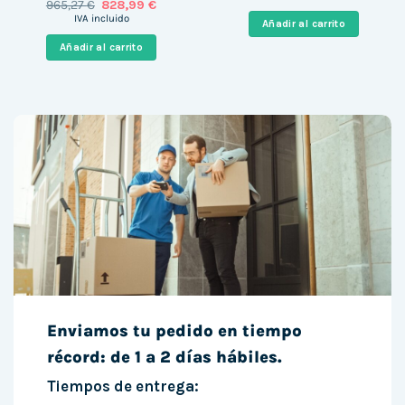
El
El
965,27
€
828,99
€
original
actual
precio
precio
era:
es:
IVA incluido
Añadir al carrito
original
actual
215,30 €.
166,99 €
era:
es:
Añadir al carrito
965,27 €.
828,99 €.
Enviamos tu pedido en tiempo
récord: de 1 a 2 días hábiles.
Tiempos de entrega: