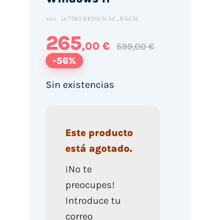
Le.T580.8650U.N.Ad_8G256
SKU:
265
,00 €
599,00 €
-56%
Sin existencias
Este producto
está agotado.
¡No te
preocupes!
Introduce tu
correo