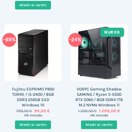
era:
es:
Añadir al carrito
535,00 €.
345,00 €.
NUEVO
-88%
-24%
Fujitsu ESPRIMO P900
VORPC Gaming Shadow
TORRE / i5-2400 / 8GB
GAMING / Ryzen 5-5500
DDR3 256GB SSD
RTX 5060 / 8GB DDR4 1TB
Windows 10
M.2 NVMe Windows 11
El
El
El
El
799,00
€
99,00
€
1.399,00
€
1.059,00
€
precio
precio
precio
precio
IVA incluido
IVA incluido
original
actual
original
actual
era:
es:
era:
es:
Añadir al carrito
Añadir al carrito
799,00 €.
99,00 €.
1.399,00 €.
1.059,0