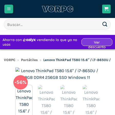
Saltar
al
contenido
Buscar
por:
VORPC
»
Portátiles
»
Lenovo ThinkPad T580 15.6″ / i7-8650U /
-56%