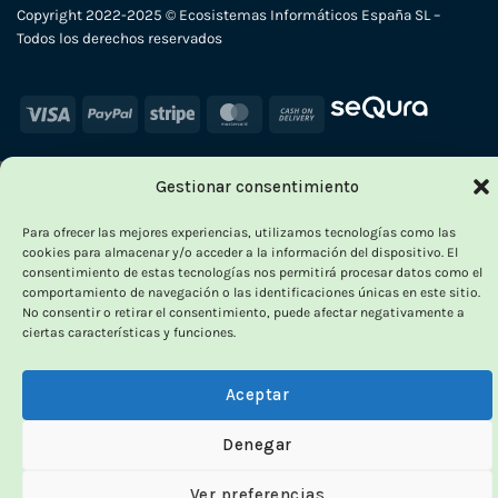
Copyright 2022-2025 © Ecosistemas Informáticos España SL –
Todos los derechos reservados
Visa
PayPal
Stripe
MasterCard
Cash
On
Delivery
Gestionar consentimiento
×
-
Para ofrecer las mejores experiencias, utilizamos tecnologías como las
cookies para almacenar y/o acceder a la información del dispositivo. El
consentimiento de estas tecnologías nos permitirá procesar datos como el
comportamiento de navegación o las identificaciones únicas en este sitio.
No consentir o retirar el consentimiento, puede afectar negativamente a
OUTLET VORPC
ciertas características y funciones.
Calidad probada,
Aceptar
precios imbatibles
Denegar
Productos
100% funcionales
y con
precio más
Ver preferencias