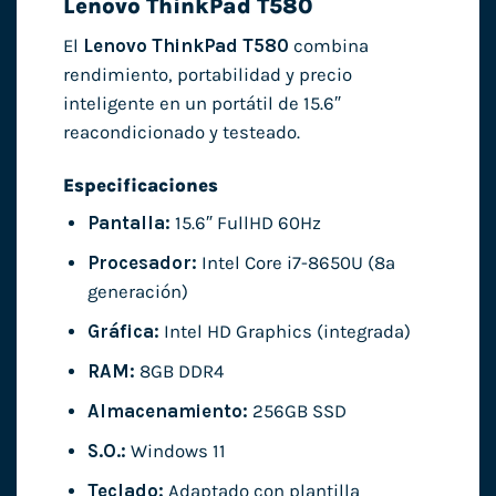
Lenovo ThinkPad T580
El
Lenovo ThinkPad T580
combina
rendimiento, portabilidad y precio
inteligente en un portátil de 15.6″
reacondicionado y testeado.
Especificaciones
Pantalla:
15.6″ FullHD 60Hz
Procesador:
Intel Core i7-8650U (8ª
generación)
Gráfica:
Intel HD Graphics (integrada)
RAM:
8GB DDR4
Almacenamiento:
256GB SSD
S.O.:
Windows 11
Teclado:
Adaptado con plantilla