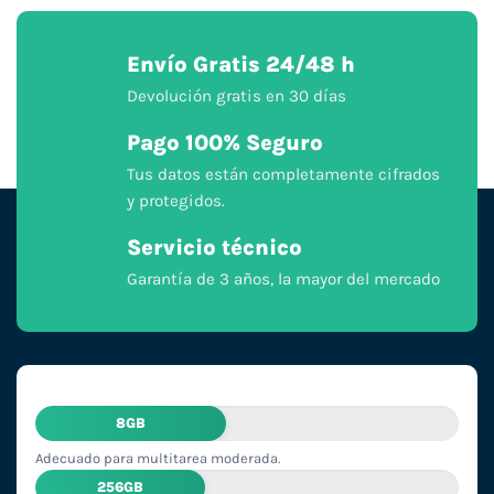
Envío Gratis 24/48 h
Devolución gratis en 30 días
Pago 100% Seguro
Tus datos están completamente cifrados
y protegidos.
Servicio técnico
Garantía de 3 años, la mayor del mercado
8GB
Adecuado para multitarea moderada.
256GB