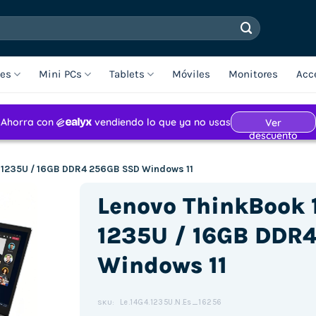
les
Mini PCs
Tablets
Móviles
Monitores
Acc
i5-1235U / 16GB DDR4 256GB SSD Windows 11
Lenovo ThinkBook 1
1235U / 16GB DDR
Windows 11
Le.14G4.1235U.N.Es_16256
SKU: