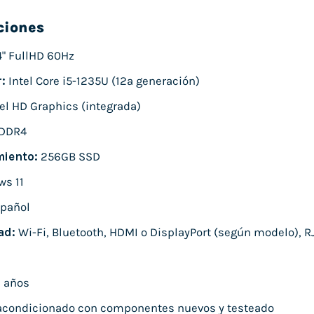
ciones
4" FullHD 60Hz
:
Intel Core i5-1235U (12ª generación)
el HD Graphics (integrada)
DDR4
iento:
256GB SSD
s 11
pañol
ad:
Wi-Fi, Bluetooth, HDMI o DisplayPort (según modelo), RJ
 años
condicionado con componentes nuevos y testeado