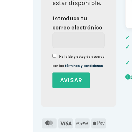
estar disponible.
Introduce tu
correo electrónico
✓
✓
He leído y estoy de acuerdo
✓
con los
términos y condiciones
i
MasterCard
Visa
PayPal
Apple
Pay