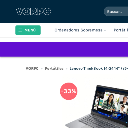
Saltar
Buscar
al
por:
contenido
Ordenadores Sobremesa
Portáti
MENÚ
VORPC
»
Portátiles
»
Lenovo ThinkBook 14 G4 14″ / 
-33%