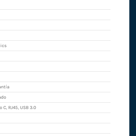
hics
antía
ado
 C, RJ45, USB 3.0