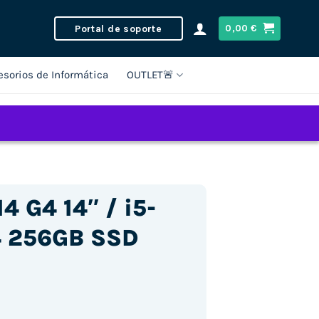
Portal de soporte
0,00
€
esorios de Informática
OUTLET🚨
4 G4 14″ / i5-
4 256GB SSD