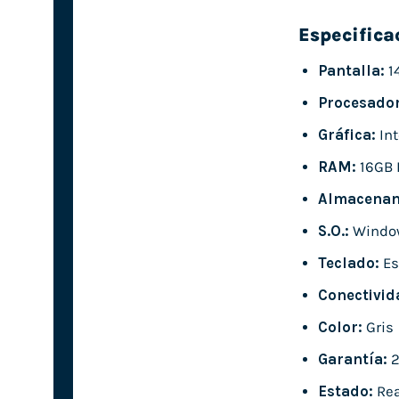
Especifica
Pantalla:
1
Procesador
Gráfica:
Int
RAM:
16GB 
Almacenam
S.O.:
Window
Teclado:
Es
Conectivid
Color:
Gris
Garantía:
2
Estado:
Rea