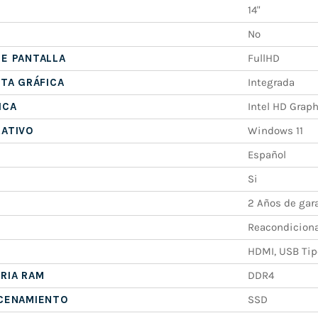
14"
No
E PANTALLA
FullHD
ETA GRÁFICA
Integrada
ICA
Intel HD Grap
RATIVO
Windows 11
Español
Si
2 Años de gar
Reacondicion
HDMI, USB Tipo
RIA RAM
DDR4
ACENAMIENTO
SSD