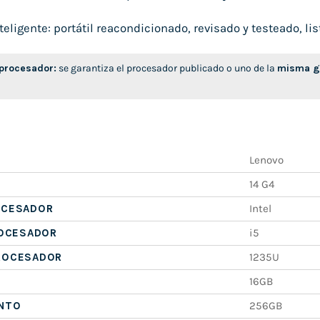
ligente: portátil reacondicionado, revisado y testeado, list
 procesador:
se garantiza el procesador publicado o uno de la
misma ge
Lenovo
14 G4
OCESADOR
Intel
ROCESADOR
i5
ROCESADOR
1235U
16GB
NTO
256GB