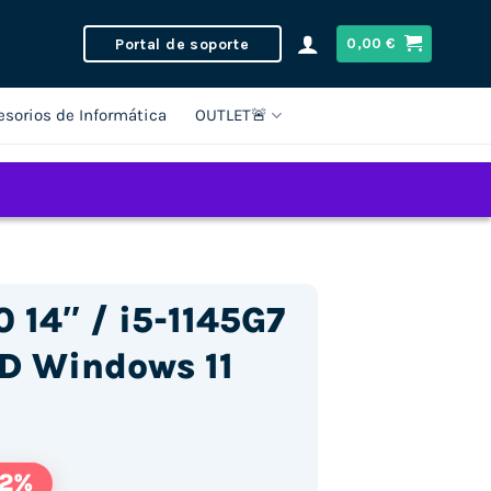
Portal de soporte
0,00
€
esorios de Informática
OUTLET🚨
 14″ / i5-1145G7
D Windows 11
62%