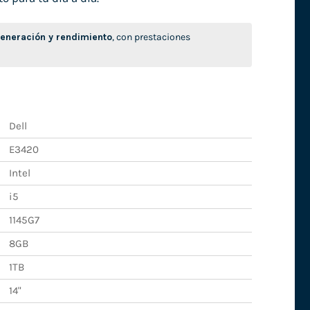
neración y rendimiento
, con prestaciones
Dell
E3420
Intel
i5
1145G7
8GB
1TB
14"