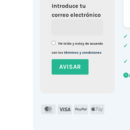
Introduce tu
correo electrónico
✓
He leído y estoy de acuerdo
✓
con los
términos y condiciones
✓
i
MasterCard
Visa
PayPal
Apple
Pay