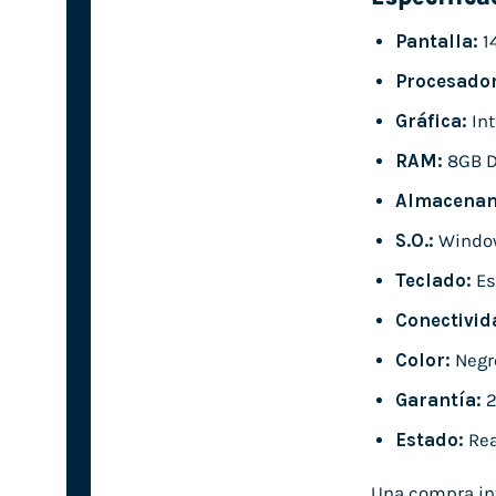
Pantalla:
1
Procesador
Gráfica:
Int
RAM:
8GB 
Almacenam
S.O.:
Window
Teclado:
Es
Conectivid
Color:
Negr
Garantía:
2
Estado:
Rea
Una compra inte