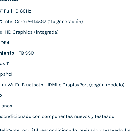
4″ FullHD 60Hz
:
Intel Core i5-1145G7 (11ª generación)
el HD Graphics (integrada)
DDR4
iento:
1TB SSD
s 11
pañol
ad:
Wi-Fi, Bluetooth, HDMI o DisplayPort (según modelo)
o
 años
condicionado con componentes nuevos y testeado
ligente: portátil reacondicionado, revisado y testeado, list