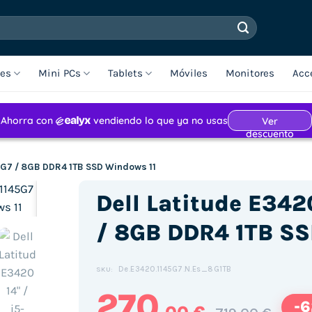
les
Mini PCs
Tablets
Móviles
Monitores
Acc
145G7 / 8GB DDR4 1TB SSD Windows 11
Dell Latitude E3420
/ 8GB DDR4 1TB SS
Haz clic para aceptar cookies de
De.E3420.1145G7.N.Es_8G1TB
SKU:
marketing y permitir este
270
contenido (Translation error)
-