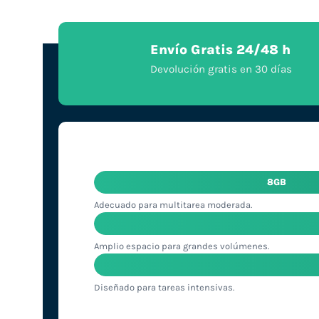
Envío Gratis 24/48 h
Devolución gratis en 30 días
8GB
Adecuado para multitarea moderada.
Amplio espacio para grandes volúmenes.
Diseñado para tareas intensivas.