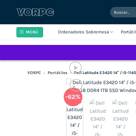
Saltar
Buscar
al
por:
contenido
Ordenadores Sobremesa
Portáti
MENÚ
VORPC
»
Portátiles
»
Dell Latitude E3420 14″ / i5-1
-62%