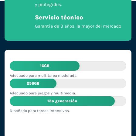
y protegidos.
Servicio técnico
Garantía de 3 años, la mayor del mercado
16GB
Adecuado para multitarea moderada.
256GB
Adecuado para juegos y multimedia.
13ª generación
Diseñado para tareas intensivas.