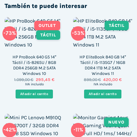
También te puede interesar
OUTLET
TÁCTIL
-73%
-53%
TÁCTIL
HP ProBook 640 G5 14″
HP EliteBook 840 G8 14″
Táctil / i5-8265U / 8GB
Táctil / i5-1135G7 / 16GB
DDR4 256GB M.2 SATA
DDR4 1TB M.2 SATA
Windows 10
Windows 11
El
El
El
El
1.099,00
€
295,45
€
899,00
€
420,00
€
precio
precio
precio
precio
IVA incluido
IVA incluido
original
actual
original
actual
era:
es:
era:
es:
Añadir al carrito
Añadir al carrito
1.099,00 €.
295,45 €.
899,00 €.
420,00 
NUEVO
-42%
-11%