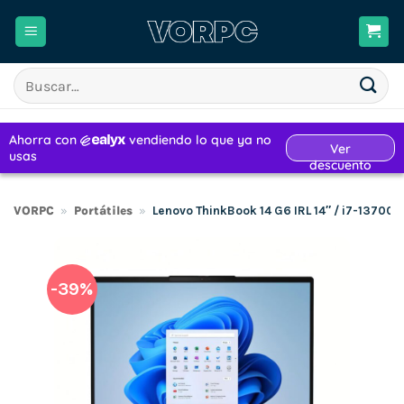
Saltar
al
contenido
Buscar
por:
VORPC
»
Portátiles
»
Lenovo ThinkBook 14 G6 IRL 14″ / i7-13700
-39%