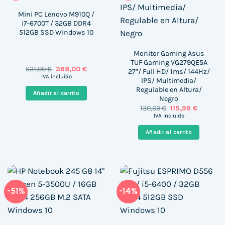
Mini PC Lenovo M910Q /
i7-6700T / 32GB DDR4
512GB SSD Windows 10
Monitor Gaming Asus
TUF Gaming VG279QE5A
El
El
631,00
€
368,00
€
27″/ Full HD/ 1ms/ 144Hz/
precio
precio
IVA incluido
IPS/ Multimedia/
original
actual
Regulable en Altura/
era:
es:
Añadir al carrito
631,00 €.
368,00 €.
Negro
El
El
130,69
€
115,99
€
precio
precio
IVA incluido
original
actual
era:
es:
Añadir al carrito
130,69 €.
115,99 €.
-51%
-14%