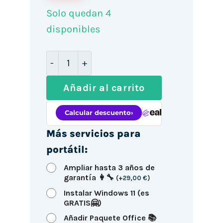
Solo quedan 4
disponibles
Lenovo ThinkBook 14 G6 IRL 14" / i7-13
Añadir al carrito
Más servicios para
portátil:
Ampliar hasta 3 años de
garantía 👩‍🔧
(
+
29,00
€
)
Instalar Windows 11 (es
GRATIS🤗)
Añadir Paquete Office 📚