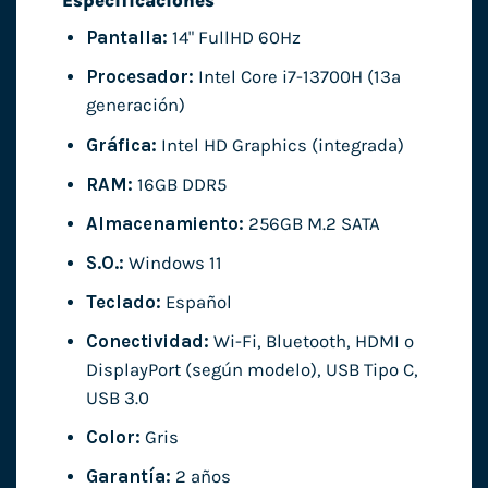
Especificaciones
Pantalla:
14" FullHD 60Hz
Procesador:
Intel Core i7-13700H (13ª
generación)
Gráfica:
Intel HD Graphics (integrada)
RAM:
16GB DDR5
Almacenamiento:
256GB M.2 SATA
S.O.:
Windows 11
Teclado:
Español
Conectividad:
Wi-Fi, Bluetooth, HDMI o
DisplayPort (según modelo), USB Tipo C,
USB 3.0
Color:
Gris
Garantía:
2 años