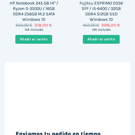
HP Notebook 245 G8 14″ /
Fujitsu ESPRIMO D556
Ryzen 5-3500U / 16GB
SFF / i5-6400 / 32GB
DDR4 256GB M.2 SATA
DDR4 512GB SSD
Windows 10
Windows 10
El
El
El
El
650,00
€
318,00
€
452,00
€
388,00
€
precio
precio
precio
precio
IVA incluido
IVA incluido
original
actual
original
actual
era:
es:
era:
es:
Añadir al carrito
Añadir al carrito
650,00 €.
318,00 €.
452,00 €.
388,00 
Enviamos tu pedido en tiempo