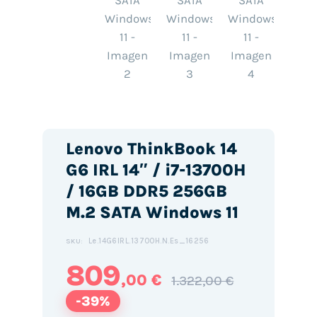
Lenovo ThinkBook 14
G6 IRL 14″ / i7-13700H
/ 16GB DDR5 256GB
M.2 SATA Windows 11
Le.14G6IRL.13700H.N.Es_16256
SKU:
809
,00 €
1.322,00 €
-39%