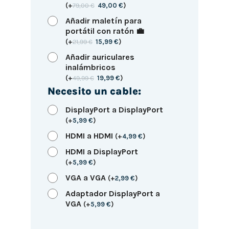
(
+
79,00
€
49,00
€
)
Añadir maletín para
portátil con ratón 💼
(
+
21,99
€
15,99
€
)
Añadir auriculares
inalámbricos
(
+
49,99
€
19,99
€
)
Necesito un cable:
DisplayPort a DisplayPort
(
+
5,99
€
)
HDMI a HDMI
(
+
4,99
€
)
HDMI a DisplayPort
(
+
5,99
€
)
VGA a VGA
(
+
2,99
€
)
Adaptador DisplayPort a
VGA
(
+
5,99
€
)