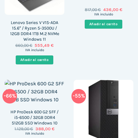
El
El
817,00
€
436,00
€
precio
precio
IVA incluido
original
actual
era:
es:
Lenovo Series V V15-ADA
Añadir al carrito
817,00 €.
436,00 €
15.6″ / Ryzen 5-3500U /
12GB DDR4 1TB M.2 NVMe
Windows 11
El
El
660,00
€
555,49
€
precio
precio
IVA incluido
original
actual
era:
es:
Añadir al carrito
660,00 €.
555,49 €.
-66%
-55%
HP ProDesk 600 G2 SFF /
i5-6500 / 32GB DDR4
512GB SSD Windows 10
El
El
1.129,00
€
388,00
€
precio
precio
IVA incluido
original
actual