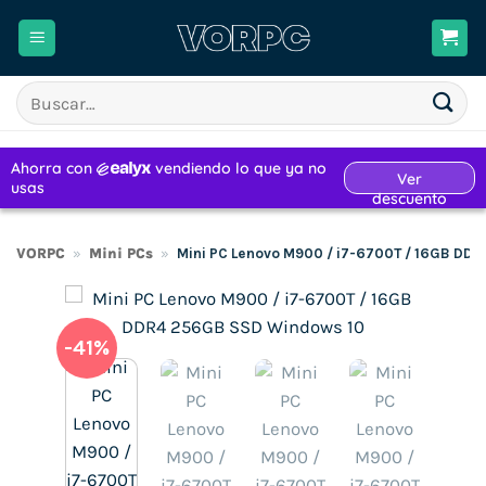
Saltar
al
contenido
Buscar
por:
VORPC
»
Mini PCs
»
Mini PC Lenovo M900 / i7-6700T / 16GB DD
-41%