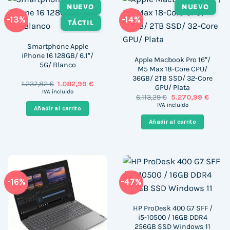
NUEVO
NUEVO
-13%
-14%
TÁCTIL
Smartphone Apple
iPhone 16 128GB/ 6.1″/
Apple Macbook Pro 16″/
5G/ Blanco
M5 Max 18-Core CPU/
36GB/ 2TB SSD/ 32-Core
El
El
1.237,82
€
1.082,99
€
GPU/ Plata
precio
precio
IVA incluido
El
El
6.113,29
€
5.270,99
€
original
actual
precio
precio
era:
es:
IVA incluido
Añadir al carrito
original
actual
1.237,82 €.
1.082,99 €.
era:
es:
Añadir al carrito
6.113,29 €.
5.270,
-16%
-47%
HP ProDesk 400 G7 SFF /
i5-10500 / 16GB DDR4
256GB SSD Windows 11