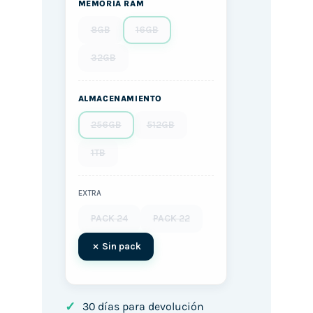
MEMORIA RAM
8GB
16GB
32GB
ALMACENAMIENTO
256GB
512GB
1TB
EXTRA
PACK 24
PACK 22
Sin pack
✓
30 días para devolución