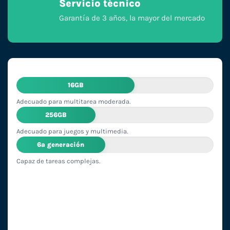
Servicio técnico
Garantía de 3 años, la mayor del mercado
16GB
Adecuado para multitarea moderada.
256GB
Adecuado para juegos y multimedia.
6ª generación
Capaz de tareas complejas.