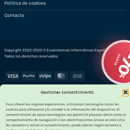
Política de cookies
Contacto
Copyright 2022-2025 © Ecosistemas Informáticos España SL –
HA
Todos los derechos reservados
Visa
PayPal
Stripe
MasterCard
Cash
On
Delivery
Gestionar consentimiento
×
Para ofrecer las mejores experiencias, utilizamos tecnologías como las
cookies para almacenar y/o acceder a la información del dispositivo. El
consentimiento de estas tecnologías nos permitirá procesar datos como el
comportamiento de navegación o las identificaciones únicas en este sitio.
No consentir o retirar el consentimiento, puede afectar negativamente a
OUTLET VORPC