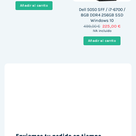
era:
es:
Añadir al carrito
1.129,00 €.
388,00 €.
Dell 5050 SFF / i7-6700 /
8GB DDR4 256GB SSD
Windows 10
El
El
499,00
€
225,00
€
precio
precio
IVA incluido
original
actual
era:
es:
Añadir al carrito
499,00 €.
225,00 €
Enviamos tu pedido en tiempo