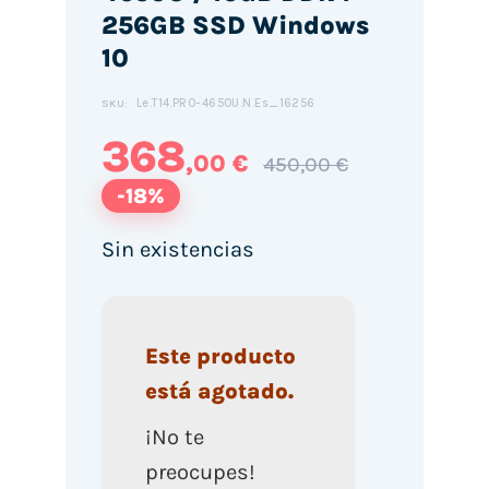
256GB SSD Windows
10
Le.T14.PRO-4650U.N.Es_16256
SKU:
368
,00 €
450,00 €
-18%
Sin existencias
Este producto
está agotado.
¡No te
preocupes!