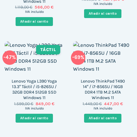
Windows 11
precio
precio
IVA incluido
El
El
1.119,00
€
566,00
€
original
actual
precio
precio
era:
es:
IVA incluido
Añadir al carrito
original
actual
1.535,25 €.
1.277,9
era:
es:
Añadir al carrito
1.119,00 €.
566,00 €.
TÁCTIL
-47%
-69%
Lenovo Yoga L390 Yoga
Lenovo ThinkPad T490
13.3″ Táctil / i5-8265U /
14″ / i7-8565U / 16GB
32GB DDR4 512GB SSD
DDR4 1TB M.2 SATA
Windows 11
Windows 11
El
El
El
El
1.599,00
€
849,00
€
1.449,00
€
447,00
€
precio
precio
precio
precio
IVA incluido
IVA incluido
original
actual
original
actual
era:
es:
era:
es:
Añadir al carrito
Añadir al carrito
1.599,00 €.
849,00 €.
1.449,00 €.
447,00 