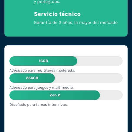
y protegidos.
Servicio técnico
Garantía de 3 años, la mayor del mercado
16GB
Adecuado para multitarea moderada.
256GB
Adecuado para juegos y multimedia.
Zen 2
Diseñado para tareas intensivas.