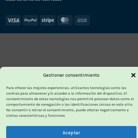
Visa
PayPal
Stripe
MasterCard
Cash
On
Delivery
Gestionar consentimiento
Para ofrecer las mejores experiencias, utilizamos tecnologías como las
cookies para almacenar y/o acceder a la información del dispositivo. El
consentimiento de estas tecnologías nos permitirá procesar datos como el
comportamiento de navegación o las identificaciones únicas en este sitio.
No consentir o retirar el consentimiento, puede afectar negativamente a
ciertas características y funciones.
Aceptar