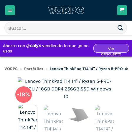
Saltar
al
contenido
Buscar
por:
VORPC
»
Portátiles
»
Lenovo ThinkPad T14 14″ / Ryzen 5-PRO-4
-18%