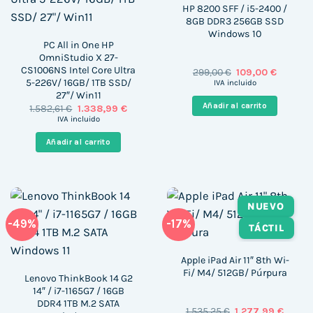
HP 8200 SFF / i5-2400 /
8GB DDR3 256GB SSD
Windows 10
PC All in One HP
OmniStudio X 27-
CS1006NS Intel Core Ultra
El
El
299,00
€
109,00
€
precio
precio
5-226V/ 16GB/ 1TB SSD/
IVA incluido
original
actual
27″/ Win11
era:
es:
Añadir al carrito
El
El
1.582,61
€
1.338,99
€
299,00 €.
109,00 €
precio
precio
IVA incluido
original
actual
era:
es:
Añadir al carrito
1.582,61 €.
1.338,99 €.
NUEVO
-49%
-17%
TÁCTIL
Apple iPad Air 11″ 8th Wi-
Fi/ M4/ 512GB/ Púrpura
Lenovo ThinkBook 14 G2
14″ / i7-1165G7 / 16GB
DDR4 1TB M.2 SATA
El
El
1.535,25
€
1.277,99
€