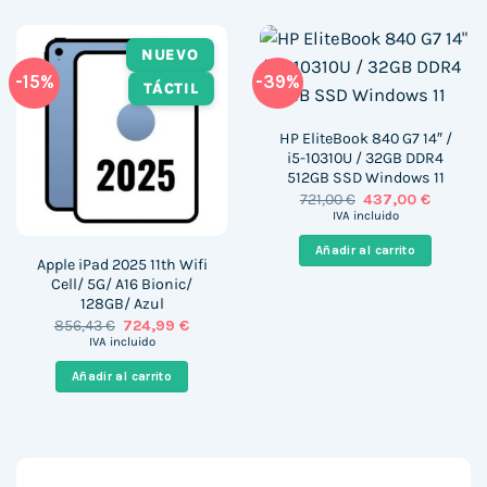
NUEVO
-15%
-39%
TÁCTIL
HP EliteBook 840 G7 14″ /
i5-10310U / 32GB DDR4
512GB SSD Windows 11
El
El
721,00
€
437,00
€
precio
precio
IVA incluido
original
actual
era:
es:
Añadir al carrito
721,00 €.
437,00 €
Apple iPad 2025 11th Wifi
Cell/ 5G/ A16 Bionic/
128GB/ Azul
El
El
856,43
€
724,99
€
precio
precio
IVA incluido
original
actual
era:
es:
Añadir al carrito
856,43 €.
724,99 €.