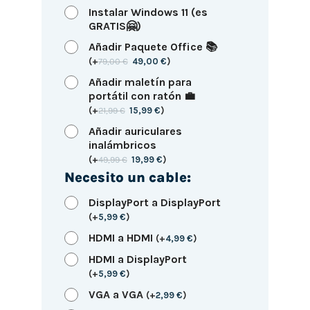
Instalar Windows 11 (es
GRATIS🤗)
Añadir Paquete Office 📚
(
+
79,00
€
49,00
€
)
Añadir maletín para
portátil con ratón 💼
(
+
21,99
€
15,99
€
)
Añadir auriculares
inalámbricos
(
+
49,99
€
19,99
€
)
Necesito un cable:
DisplayPort a DisplayPort
(
+
5,99
€
)
HDMI a HDMI
(
+
4,99
€
)
HDMI a DisplayPort
(
+
5,99
€
)
VGA a VGA
(
+
2,99
€
)