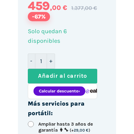
459
,00 €
1.377,00 €
-67%
Solo quedan 6
disponibles
HP EliteBook 840 G8 14" / i7-1185G7 / 
Añadir al carrito
Más servicios para
portátil:
Ampliar hasta 3 años de
garantía 👩‍🔧
(
+
29,00
€
)