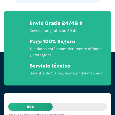
Envío Gratis 24/48 h
Devolución gratis en 30 días
Pago 100% Seguro
Tus datos están completamente cifrados
y protegidos.
Servicio técnico
Garantía de 3 años, la mayor del mercado
8GB
Adecuado para multitarea moderada.