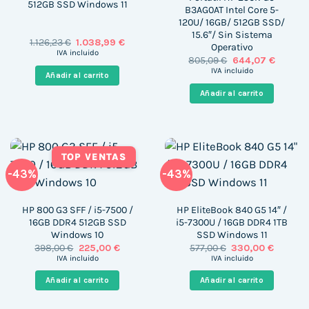
512GB SSD Windows 11
B3AG0AT Intel Core 5-
120U/ 16GB/ 512GB SSD/
15.6″/ Sin Sistema
El
El
1.126,23
€
1.038,99
€
Operativo
precio
precio
IVA incluido
El
El
805,09
€
644,07
€
original
actual
precio
precio
era:
es:
IVA incluido
Añadir al carrito
original
actual
1.126,23 €.
1.038,99 €.
era:
es:
Añadir al carrito
805,09 €.
644,07 
TOP VENTAS
-43%
-43%
HP 800 G3 SFF / i5-7500 /
HP EliteBook 840 G5 14″ /
16GB DDR4 512GB SSD
i5-7300U / 16GB DDR4 1TB
Windows 10
SSD Windows 11
El
El
El
El
398,00
€
225,00
€
577,00
€
330,00
€
precio
precio
precio
precio
IVA incluido
IVA incluido
original
actual
original
actual
era:
es:
era:
es:
Añadir al carrito
Añadir al carrito
398,00 €.
225,00 €.
577,00 €.
330,00 €