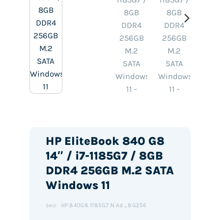
HP EliteBook 840 G8
14″ / i7-1185G7 / 8GB
DDR4 256GB M.2 SATA
Windows 11
HP.840G8.1185G7.N.Ad_8G256
SKU: