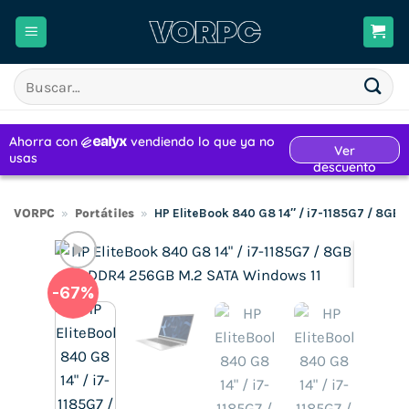
Saltar
al
contenido
Buscar
por:
VORPC
»
Portátiles
»
HP EliteBook 840 G8 14″ / i7-1185G7 / 8GB
-67%
H