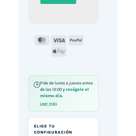
MasterCard
Visa
PayPal
Apple
Pay
Pide de lunes a jueves antes
de las 12:00 y
recógelo el
mismo día
.
Leer más
ELIGE TU
CONFIGURACIÓN