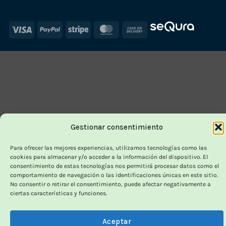
Visa
PayPal
Stripe
MasterCard
Cash
On
Delivery
Gestionar consentimiento
Para ofrecer las mejores experiencias, utilizamos tecnologías como las
cookies para almacenar y/o acceder a la información del dispositivo. El
consentimiento de estas tecnologías nos permitirá procesar datos como el
comportamiento de navegación o las identificaciones únicas en este sitio.
No consentir o retirar el consentimiento, puede afectar negativamente a
ciertas características y funciones.
Aceptar