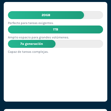
20GB
Perfecto para tareas exigentes.
1TB
Amplio espacio para grandes volúmenes.
7ª generación
Capaz de tareas complejas.