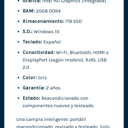
Gráfica:
Intel HD Graphics (integrada)
RAM:
20GB DDR4
Almacenamiento:
1TB SSD
S.O.:
Windows 10
Teclado:
Español
Conectividad:
Wi-Fi, Bluetooth, HDMI o
DisplayPort (según modelo), RJ45, USB
2.0
Color:
Gris
Garantía:
2 años
Estado:
Reacondicionado con
componentes nuevos y testeado
Una compra inteligente: portátil
reacondicionado, revisado y testeado, listo