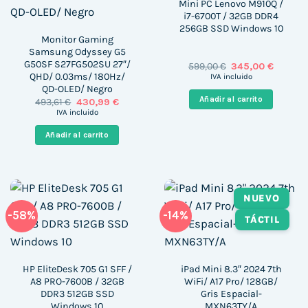
Mini PC Lenovo M910Q /
i7-6700T / 32GB DDR4
256GB SSD Windows 10
Monitor Gaming
Samsung Odyssey G5
G50SF S27FG502SU 27″/
El
El
599,00
€
345,00
€
precio
precio
QHD/ 0.03ms/ 180Hz/
IVA incluido
original
actual
QD-OLED/ Negro
era:
es:
Añadir al carrito
El
El
493,61
€
430,99
€
599,00 €.
345,00 
precio
precio
IVA incluido
original
actual
era:
es:
Añadir al carrito
493,61 €.
430,99 €.
NUEVO
-58%
-14%
TÁCTIL
HP EliteDesk 705 G1 SFF /
iPad Mini 8.3″ 2024 7th
A8 PRO-7600B / 32GB
WiFi/ A17 Pro/ 128GB/
DDR3 512GB SSD
Gris Espacial-
Windows 10
MXN63TY/A