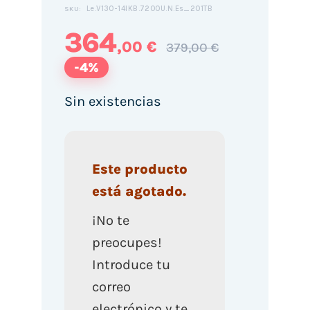
Le.V130-14IKB.7200U.N.Es_201TB
SKU:
364
,00 €
379,00 €
-4%
Sin existencias
Este producto
está agotado.
¡No te
preocupes!
Introduce tu
correo
electrónico y te