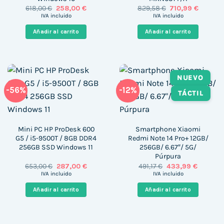
El
El
El
El
618,00
€
258,00
€
829,58
€
710,99
€
precio
precio
precio
precio
IVA incluido
IVA incluido
original
actual
original
actual
era:
es:
era:
es:
Añadir al carrito
Añadir al carrito
618,00 €.
258,00 €.
829,58 €.
710,99 €
NUEVO
-56%
-12%
TÁCTIL
Mini PC HP ProDesk 600
Smartphone Xiaomi
G5 / i5-9500T / 8GB DDR4
Redmi Note 14 Pro+ 12GB/
256GB SSD Windows 11
256GB/ 6.67″/ 5G/
Púrpura
El
El
El
El
653,00
€
287,00
€
491,17
€
433,99
€
precio
precio
precio
precio
IVA incluido
IVA incluido
original
actual
original
actual
era:
es:
era:
es:
Añadir al carrito
Añadir al carrito
653,00 €.
287,00 €.
491,17 €.
433,99 €