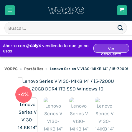
Saltar
al
contenido
Buscar
por:
VORPC
»
Portátiles
»
Lenovo Series V V130-14IKB 14″ / i5-7200U
-4%