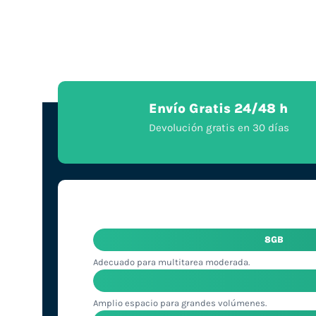
Envío Gratis 24/48 h
Devolución gratis en 30 días
8GB
Adecuado para multitarea moderada.
Amplio espacio para grandes volúmenes.