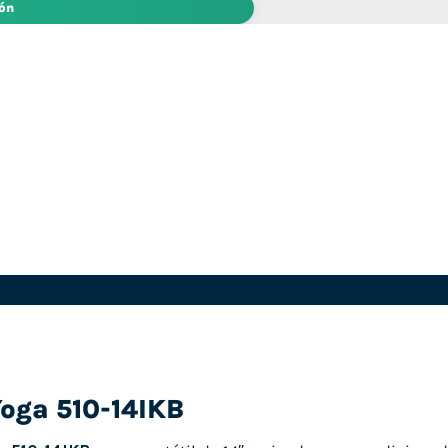
ión
Yoga 510-14IKB