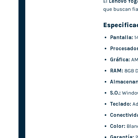
El
Lenovo Yog
que buscan fia
Especifica
Pantalla:
14
Procesador
Gráfica:
AM
RAM:
8GB 
Almacenam
S.O.:
Windo
Teclado:
Ad
Conectivid
Color:
Blan
Garantía:
2