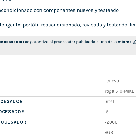
condicionado con componentes nuevos y testeado
ligente: portátil reacondicionado, revisado y testeado, list
 procesador:
se garantiza el procesador publicado o uno de la
misma ge
Lenovo
Yoga 510-14IKB
OCESADOR
Intel
ROCESADOR
i5
ROCESADOR
7200U
8GB