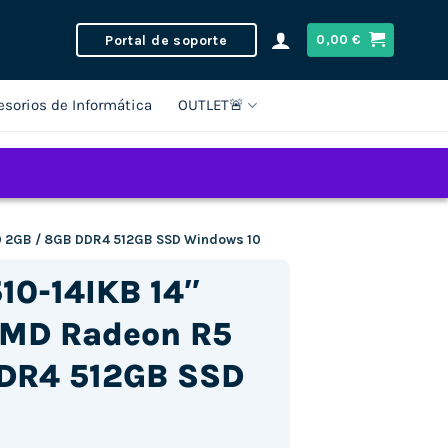
Portal de soporte
0,00
€
esorios de Informática
OUTLET🚨
30 2GB / 8GB DDR4 512GB SSD Windows 10
10-14IKB 14″
 AMD Radeon R5
DR4 512GB SSD