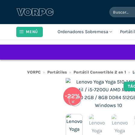
Saltar
Buscar
al
por:
contenido
Ordenadores Sobremesa
Portáti
MENÚ
VORPC
»
Portátiles
»
Portátil Convertible 2 en 1
»
L
TÁ
-22%