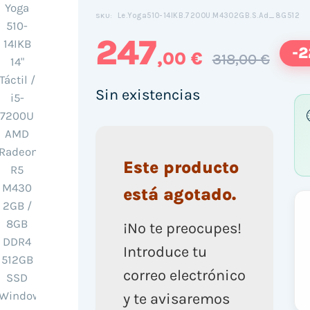
Le.Yoga510-14IKB.7200U.M4302GB.S.Ad_8G512
SKU:
247
-
,00 €
318,00 €
Sin existencias
Este producto
está agotado.
¡No te preocupes!
Introduce tu
correo electrónico
y te avisaremos