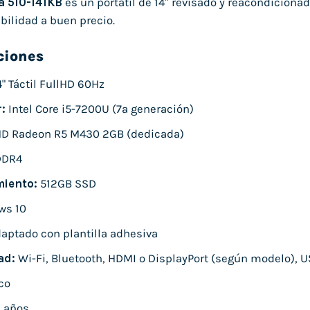
a 510-14IKB
es un portátil de 14″ revisado y reacondiciona
bilidad a buen precio.
ciones
" Táctil FullHD 60Hz
:
Intel Core i5-7200U (7ª generación)
D Radeon R5 M430 2GB (dedicada)
DDR4
iento:
512GB SSD
ws 10
aptado con plantilla adhesiva
ad:
Wi-Fi, Bluetooth, HDMI o DisplayPort (según modelo), U
co
 años