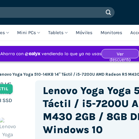
les
Mini PCs
Tablets
Móviles
Monitores
Acc
enovo Yoga Yoga 510-14IKB 14″ Táctil / i5-7200U AMD Radeon R5 M4
Lenovo Yoga Yoga 5
CTIL
Táctil / i5-7200U
M430 2GB / 8GB D
Windows 10