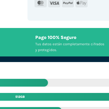
MasterCard
Visa
PayPal
Apple
Pay
Pago 100% Seguro
Tus datos están completamente cifrados
y protegidos.
512GB