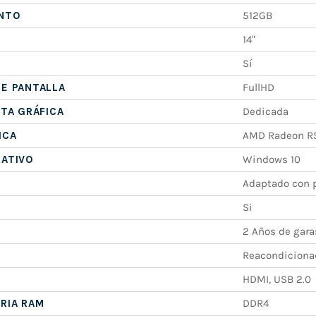
NTO
512GB
14"
Sí
E PANTALLA
FullHD
ETA GRÁFICA
Dedicada
ICA
AMD Radeon R
RATIVO
Windows 10
Adaptado con p
Si
2 Años de gara
Reacondiciona
HDMI, USB 2.0
RIA RAM
DDR4