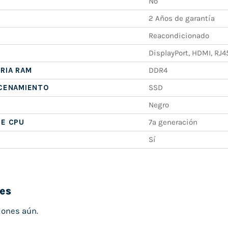
No
2 Años de garantía
Reacondicionado
DisplayPort, HDMI, RJ4
RIA RAM
DDR4
ACENAMIENTO
SSD
Negro
DE CPU
7ª generación
Sí
es
iones aún.