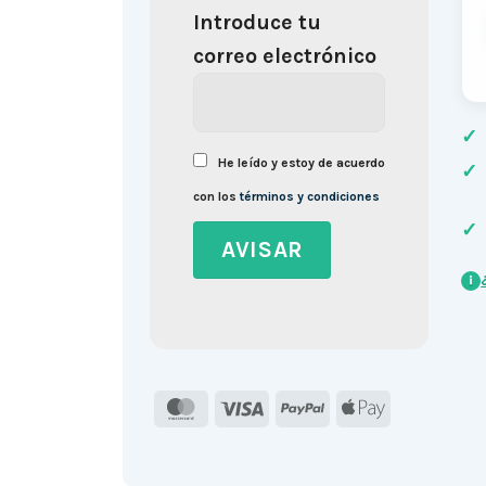
Introduce tu
correo electrónico
✓
He leído y estoy de acuerdo
✓
con los
términos y condiciones
✓
i
MasterCard
Visa
PayPal
Apple
Pay