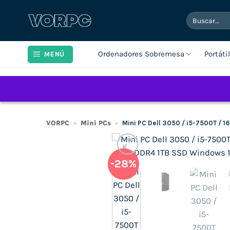
Saltar
Buscar
al
por:
contenido
Ordenadores Sobremesa
Portáti
MENÚ
VORPC
»
Mini PCs
»
Mini PC Dell 3050 / i5-7500T / 
-28%