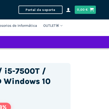
Portal de soporte
0,00
€
esorios de Informática
OUTLET🚨
/ i5-7500T /
D Windows 10
8%