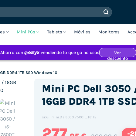
les
Mini PCs
Tablets
Móviles
Monitores
Acc
16GB DDR4 1TB SSD Windows 10
Mini PC Dell 3050 
16GB DDR4 1TB SS
mini.De.3050.7500T_161TB
SKU:
277
-2