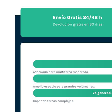
Envío Gratis 24/48 h
Devolución gratis en 30 días
Adecuado para multitarea moderada.
Amplio espacio para grandes volúmenes.
7ª generac
Capaz de tareas complejas.