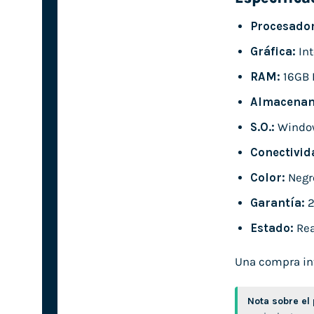
Procesador
Gráfica:
Int
RAM:
16GB 
Almacenam
S.O.:
Windo
Conectivid
Color:
Negr
Garantía:
2
Estado:
Rea
Una compra inte
Nota sobre el