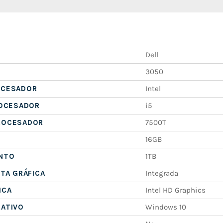
Dell
3050
OCESADOR
Intel
ROCESADOR
i5
ROCESADOR
7500T
16GB
NTO
1TB
ETA GRÁFICA
Integrada
ICA
Intel HD Graphics
RATIVO
Windows 10