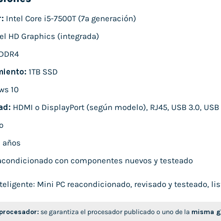
:
Intel Core i5-7500T (7ª generación)
el HD Graphics (integrada)
DDR4
iento:
1TB SSD
ws 10
ad:
HDMI o DisplayPort (según modelo), RJ45, USB 3.0, USB 
o
 años
condicionado con componentes nuevos y testeado
ligente: Mini PC reacondicionado, revisado y testeado, list
 procesador:
se garantiza el procesador publicado o uno de la
misma ge