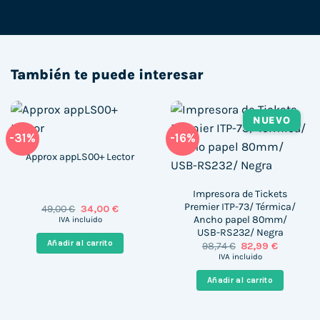
También te puede interesar
NUEVO
-31%
-16%
Approx appLS00+ Lector
Impresora de Tickets
Premier ITP-73/ Térmica/
El
El
49,00
€
34,00
€
precio
precio
Ancho papel 80mm/
IVA incluido
original
actual
USB-RS232/ Negra
era:
es:
Añadir al carrito
El
El
98,74
€
82,99
€
49,00 €.
34,00 €.
precio
precio
IVA incluido
original
actual
era:
es:
Añadir al carrito
98,74 €.
82,99 €.