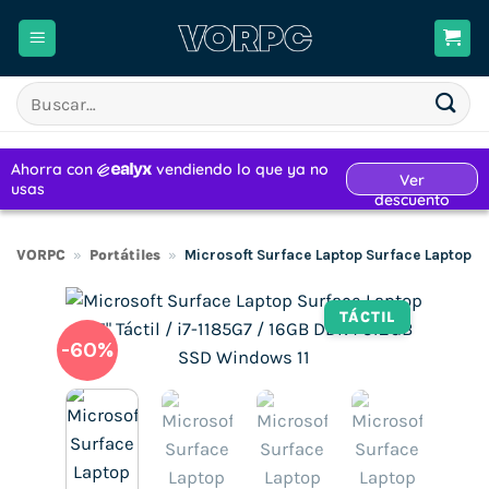
Saltar
al
contenido
Buscar
por:
VORPC
»
Portátiles
»
Microsoft Surface Laptop Surface Laptop 4 
TÁCTIL
-60%