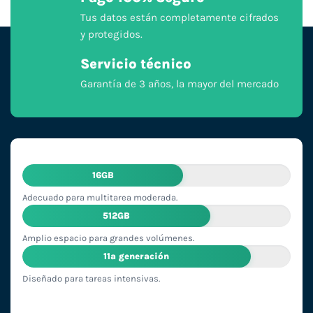
Tus datos están completamente cifrados
y protegidos.
Servicio técnico
Garantía de 3 años, la mayor del mercado
16GB
Adecuado para multitarea moderada.
512GB
Amplio espacio para grandes volúmenes.
11ª generación
Diseñado para tareas intensivas.