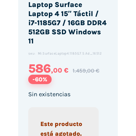
Laptop Surface
Laptop 4 15″ Táctil /
i7-1185G7 / 16GB DDR4
512GB SSD Windows
11
Mi.SurfaceLaptop4.1185G7.S.Ad_16512
SKU:
586
,00 €
1.459,00 €
-60%
Sin existencias
Este producto
está agotado.