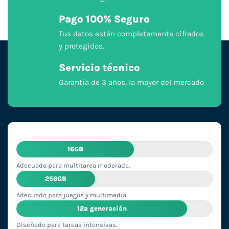
Pago 100% Seguro
Tus datos están completamente cifrados
y protegidos.
Servicio técnico
Garantía de 3 años, la mayor del mercado
16GB
Adecuado para multitarea moderada.
256GB
Adecuado para juegos y multimedia.
12ª generación
Diseñado para tareas intensivas.