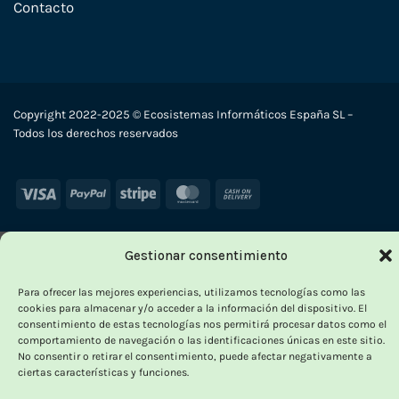
Contacto
Copyright 2022-2025 © Ecosistemas Informáticos España SL –
Todos los derechos reservados
Visa
PayPal
Stripe
MasterCard
Cash
On
Delivery
Gestionar consentimiento
Para ofrecer las mejores experiencias, utilizamos tecnologías como las
cookies para almacenar y/o acceder a la información del dispositivo. El
consentimiento de estas tecnologías nos permitirá procesar datos como el
comportamiento de navegación o las identificaciones únicas en este sitio.
No consentir o retirar el consentimiento, puede afectar negativamente a
ciertas características y funciones.