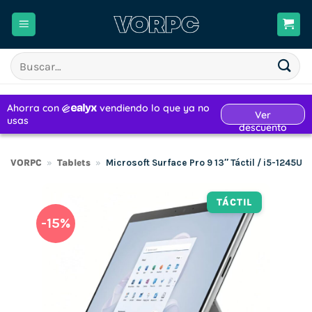
Saltar
al
contenido
Buscar
por:
VORPC
»
Tablets
»
Microsoft Surface Pro 9 13″ Táctil / i5-1245
TÁCTIL
-15%