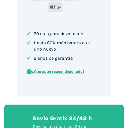
Apple
Pay
✓
30 días para devolución
✓
Hasta 60% más barato que
uno nuevo
✓
2 años de garantía
¿Qué es un reacondicionado?
i
Envío Gratis 24/48 h
Devolución gratis en 30 días