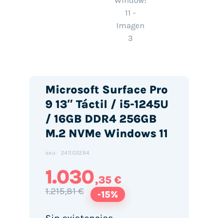
Microsoft Surface Pro
9 13″ Táctil / i5-1245U
/ 16GB DDR4 256GB
M.2 NVMe Windows 11
2411032R4
SKU:
1.030
,35 €
1.215,81 €
-15%