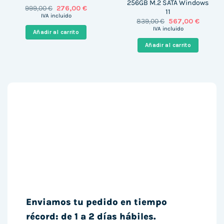
256GB M.2 SATA Windows
El
El
999,00
€
276,00
€
11
precio
precio
IVA incluido
El
El
839,00
€
567,00
€
original
actual
precio
precio
era:
es:
IVA incluido
Añadir al carrito
original
actual
999,00 €.
276,00 €.
era:
es:
Añadir al carrito
839,00 €.
567,00 
Enviamos tu pedido en tiempo
récord: de 1 a 2 días hábiles.