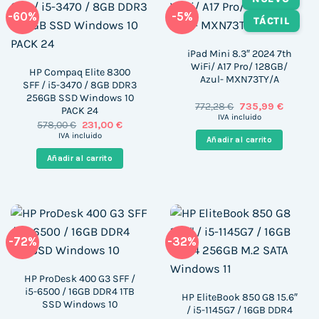
-60%
-5%
TÁCTIL
iPad Mini 8.3″ 2024 7th
WiFi/ A17 Pro/ 128GB/
HP Compaq Elite 8300
Azul- MXN73TY/A
SFF / i5-3470 / 8GB DDR3
256GB SSD Windows 10
El
El
772,28
€
735,99
€
PACK 24
precio
precio
IVA incluido
El
El
578,00
€
231,00
€
original
actual
precio
precio
era:
es:
IVA incluido
Añadir al carrito
original
actual
772,28 €.
735,99 €
era:
es:
Añadir al carrito
578,00 €.
231,00 €.
-72%
-32%
HP ProDesk 400 G3 SFF /
i5-6500 / 16GB DDR4 1TB
HP EliteBook 850 G8 15.6″
SSD Windows 10
/ i5-1145G7 / 16GB DDR4