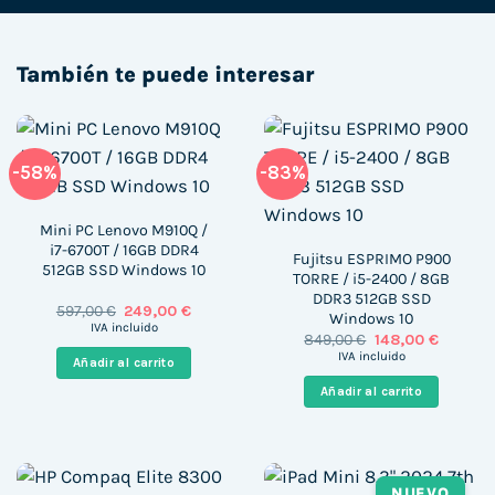
También te puede interesar
-58%
-83%
Mini PC Lenovo M910Q /
i7-6700T / 16GB DDR4
Fujitsu ESPRIMO P900
512GB SSD Windows 10
TORRE / i5-2400 / 8GB
DDR3 512GB SSD
El
El
597,00
€
249,00
€
Windows 10
precio
precio
IVA incluido
El
El
849,00
€
148,00
€
original
actual
precio
precio
era:
es:
IVA incluido
Añadir al carrito
original
actual
597,00 €.
249,00 €.
era:
es:
Añadir al carrito
849,00 €.
148,00 €
NUEVO