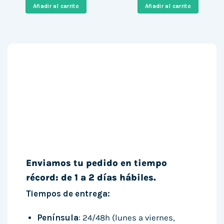
era:
es:
era:
es:
Añadir al carrito
Añadir al carrito
817,00 €.
398,00 €.
890,00 €.
148,00 €
Enviamos tu pedido en tiempo
récord: de 1 a 2 días hábiles.
Tiempos de entrega:
Península
: 24/48h (lunes a viernes,