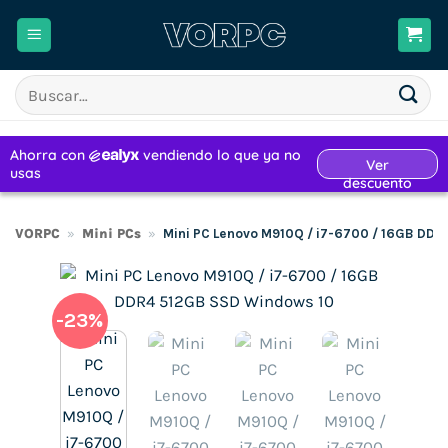
Saltar
al
contenido
Buscar
por:
VORPC
»
Mini PCs
»
Mini PC Lenovo M910Q / i7-6700 / 16GB DD
-23%