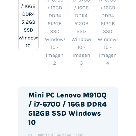
Mini PC Lenovo M910Q
/ i7-6700 / 16GB DDR4
512GB SSD Windows
10
mini.Le.M910Q.6700_16512
SKU: