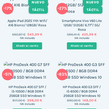
NUEVO
NUEVO
-17%
-27%
TÁCTIL
TÁCTIL
Apple iPad 2025 11th Wifi/
Smartphone Vivo V60 Lite
A16 Bionic/ 128GB/ Rosa
12GB/ 512GB/ 6.77″/ 5G/
Rosa
El
El
El
El
660,87
€
545,99
€
586,41
€
425,99
€
precio
precio
precio
precio
IVA incluido
IVA incluido
original
actual
original
actual
era:
es:
era:
es:
Añadir al carrito
Añadir al carrito
660,87 €.
545,99 €.
586,41 €.
425,99 €
-51%
-83%
HP ProDesk 400 G7 SFF /
HP ProDesk 400 G3 SFF /
i5-10500 / 8GB DDR4
i5-6500 / 8GB DDR4
256GB SSD Windows 11
256GB SSD Windows 10
El
El
El
El
817,00
€
398,00
€
890,00
€
148,00
€
precio
precio
precio
precio
IVA incluido
IVA incluido
original
actual
original
actual