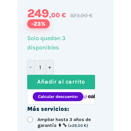
249
,00 €
323,00 €
-23%
Solo quedan 3
disponibles
Mini PC Lenovo M910Q / i7-6700 / 16GB
Añadir al carrito
Más servicios:
Ampliar hasta 3 años de
garantía 👩‍🔧
(
+
29,00
€
)