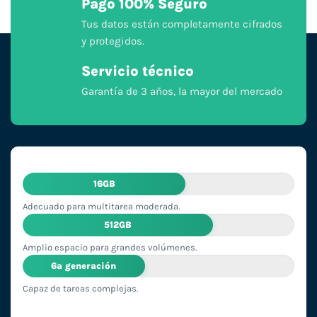
Pago 100% Seguro
Tus datos están completamente cifrados
y protegidos.
Servicio técnico
Garantía de 3 años, la mayor del mercado
16GB
Adecuado para multitarea moderada.
512GB
Amplio espacio para grandes volúmenes.
6ª generación
Capaz de tareas complejas.