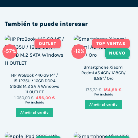
También te puede interesar
OUTLET
TOP VENTAS
-57%
-12%
NUEVO
TÁCTIL
Smartphone Xiaomi
Redmi A5 4GB/ 128GB/
HP ProBook 440 G9 14″ /
6.88″/ Oro
i5-1235U / 16GB DDR4
512GB M.2 SATA Windows
El
El
175,22
€
154,99
€
11 OUTLET
precio
precio
IVA incluido
El
El
1.050,00
€
456,00
€
original
actual
precio
precio
era:
es:
IVA incluido
Añadir al carrito
original
actual
175,22 €.
154,99 €
era:
es:
Añadir al carrito
1.050,00 €.
456,00 €.