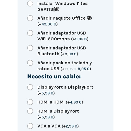
Instalar Windows 11 (es
GRATIS🤗)
Añadir Paquete Office 📚
(
+
49,00
€
)
Añadir adaptador USB
WiFi 600mbps
(
+
9,95
€
)
Añadir adaptador USB
Bluetooth
(
+
8,99
€
)
Añadir pack de teclado y
ratón USB
(
+
19,95
€
9,95
€
)
Necesito un cable:
DisplayPort a DisplayPort
(
+
5,99
€
)
HDMI a HDMI
(
+
4,99
€
)
HDMI a DisplayPort
(
+
5,99
€
)
VGA a VGA
(
+
2,99
€
)