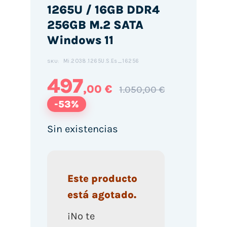
1265U / 16GB DDR4
256GB M.2 SATA
Windows 11
Mi.2038.1265U.S.Es_16256
SKU:
497
,00 €
1.050,00 €
-53%
Sin existencias
Este producto
está agotado.
¡No te