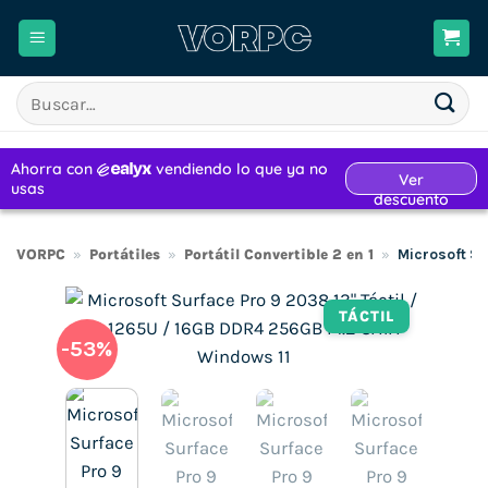
Saltar
al
contenido
Buscar
por:
VORPC
»
Portátiles
»
Portátil Convertible 2 en 1
»
Microsoft Su
TÁCTIL
-53%