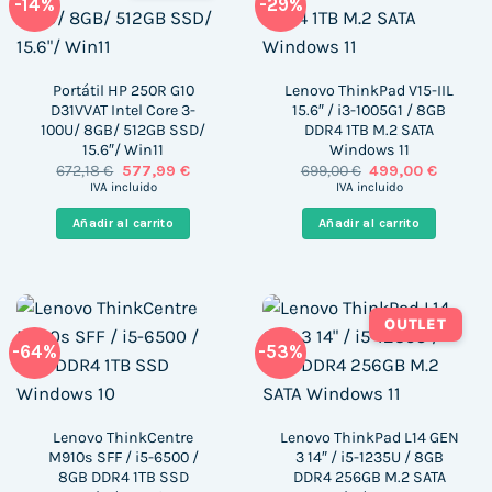
-14%
-29%
Portátil HP 250R G10
Lenovo ThinkPad V15-IIL
D31VVAT Intel Core 3-
15.6″ / i3-1005G1 / 8GB
100U/ 8GB/ 512GB SSD/
DDR4 1TB M.2 SATA
15.6″/ Win11
Windows 11
El
El
El
El
672,18
€
577,99
€
699,00
€
499,00
€
precio
precio
precio
precio
IVA incluido
IVA incluido
original
actual
original
actual
era:
es:
era:
es:
Añadir al carrito
Añadir al carrito
672,18 €.
577,99 €.
699,00 €.
499,00 
OUTLET
-64%
-53%
Lenovo ThinkCentre
Lenovo ThinkPad L14 GEN
M910s SFF / i5-6500 /
3 14″ / i5-1235U / 8GB
8GB DDR4 1TB SSD
DDR4 256GB M.2 SATA