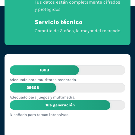
Tus datos están completamente cifrados
y protegidos.
Servicio técnico
Garantía de 3 años, la mayor del mercado
16GB
Adecuado para multitarea moderada.
256GB
Adecuado para juegos y multimedia.
12ª generación
Diseñado para tareas intensivas.