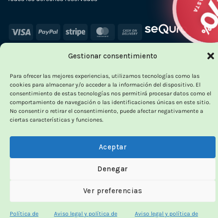
Visa
PayPal
Stripe
MasterCard
Cash
On
Gestionar consentimiento
Delivery
×
Para ofrecer las mejores experiencias, utilizamos tecnologías como las
cookies para almacenar y/o acceder a la información del dispositivo. El
consentimiento de estas tecnologías nos permitirá procesar datos como el
comportamiento de navegación o las identificaciones únicas en este sitio.
No consentir o retirar el consentimiento, puede afectar negativamente a
ciertas características y funciones.
OUTLET VORPC
Calidad probada,
Aceptar
precios imbatibles
Denegar
Productos
100% funcionales
y con
precio más
Ver preferencias
bajo!
Política de
Aviso legal y política de
Aviso legal y política de