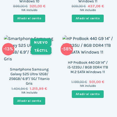
Windows 10
Windows 11
El
El
El
El
899,00
€
320,00
€
939,00
€
437,06
€
precio
precio
precio
precio
IVA incluido
IVA incluido
original
actual
original
actual
era:
es:
era:
es:
Añadir al carrito
Añadir al carrito
899,00 €.
320,00 €.
939,00 €.
437,06 €
NUEVO
-13%
-58%
TÁCTIL
HP ProBook 440 G9 14″ /
i5-1235U / 8GB DDR4 1TB
Smartphone Samsung
M.2 SATA Windows 11
Galaxy S25 Ultra 12GB/
256GB/ 6.9″/ 5G/ Titanio
El
El
1.199,00
€
501,00
€
Gris
precio
precio
IVA incluido
El
El
1.404,94
€
1.215,99
€
original
actual
precio
precio
era:
es:
IVA incluido
Añadir al carrito
original
actual
1.199,00 €.
501,00 €
era:
es:
Añadir al carrito
1.404,94 €.
1.215,99 €.