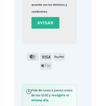
acuerdo con los
términos y
condiciones
MasterCard
Visa
PayPal
Apple
Pay
Pide de lunes a jueves antes
de las 12:00 y
recógelo el
mismo día
.