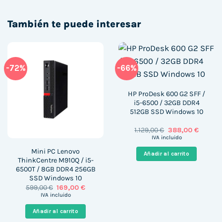
También te puede interesar
-72%
-66%
HP ProDesk 600 G2 SFF /
i5-6500 / 32GB DDR4
512GB SSD Windows 10
El
El
1.129,00
€
388,00
€
precio
precio
IVA incluido
original
actual
era:
es:
Mini PC Lenovo
Añadir al carrito
1.129,00 €.
388,00 
ThinkCentre M910Q / i5-
6500T / 8GB DDR4 256GB
SSD Windows 10
El
El
599,00
€
169,00
€
precio
precio
IVA incluido
original
actual
era:
es:
Añadir al carrito
599,00 €.
169,00 €.