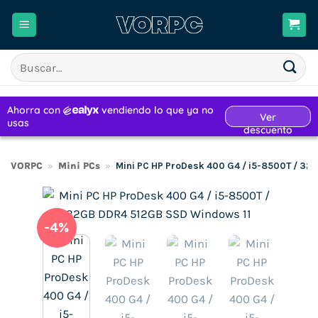
Saltar
al
contenido
Buscar
por:
VORPC
»
Mini PCs
»
Mini PC HP ProDesk 400 G4 / i5-8500T / 3
-4%