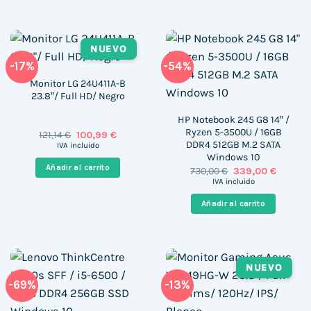
NUEVO
-17%
-54%
Monitor LG 24U411A-B
23.8″/ Full HD/ Negro
HP Notebook 245 G8 14″ /
Ryzen 5-3500U / 16GB
El
El
121,14
€
100,99
€
precio
precio
DDR4 512GB M.2 SATA
IVA incluido
original
actual
Windows 10
era:
es:
Añadir al carrito
El
El
730,00
€
339,00
€
121,14 €.
100,99 €.
precio
precio
IVA incluido
original
actual
era:
es:
Añadir al carrito
730,00 €.
339,00 
NUEVO
-69%
-13%