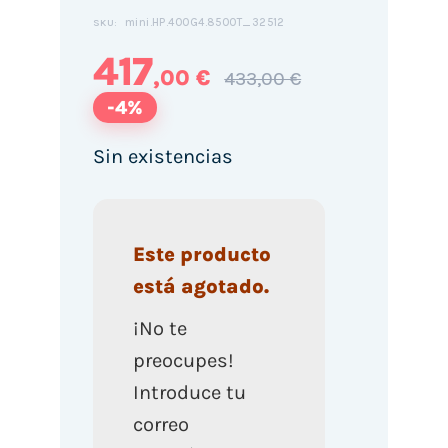
mini.HP.400G4.8500T_32512
SKU:
417
,00 €
433,00 €
-4%
Sin existencias
Este producto
está agotado.
¡No te
preocupes!
Introduce tu
correo