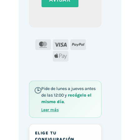
MasterCard
Visa
PayPal
Apple
Pay
Pide de lunes a jueves antes
de las 12:00 y
recógelo el
mismo día
.
Leer más
ELIGE TU
CONFIGURACIÓN