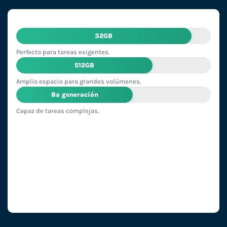
32GB
Perfecto para tareas exigentes.
512GB
Amplio espacio para grandes volúmenes.
8ª generación
Capaz de tareas complejas.