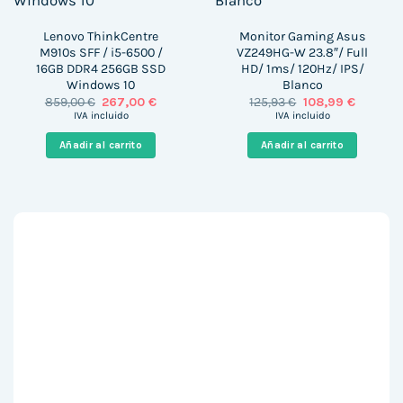
Lenovo ThinkCentre
Monitor Gaming Asus
M910s SFF / i5-6500 /
VZ249HG-W 23.8″/ Full
16GB DDR4 256GB SSD
HD/ 1ms/ 120Hz/ IPS/
Windows 10
Blanco
El
El
El
El
859,00
€
267,00
€
125,93
€
108,99
€
precio
precio
precio
precio
IVA incluido
IVA incluido
original
actual
original
actual
era:
es:
era:
es:
Añadir al carrito
Añadir al carrito
859,00 €.
267,00 €.
125,93 €.
108,99 €