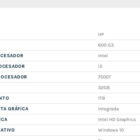
HP
600 G3
OCESADOR
Intel
ROCESADOR
i5
ROCESADOR
7500T
32GB
NTO
1TB
ETA GRÁFICA
Integrada
ICA
Intel HD Graphics
RATIVO
Windows 10