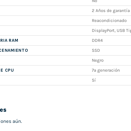
No
2 Años de garantía
Reacondicionado
DisplayPort, USB Ti
RIA RAM
DDR4
ACENAMIENTO
SSD
Negro
DE CPU
7ª generación
Sí
es
iones aún.