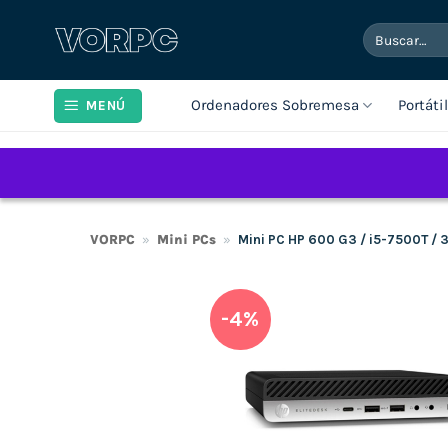
Saltar
Buscar
al
por:
contenido
Ordenadores Sobremesa
Portáti
MENÚ
VORPC
»
Mini PCs
»
Mini PC HP 600 G3 / i5-7500T /
-4%