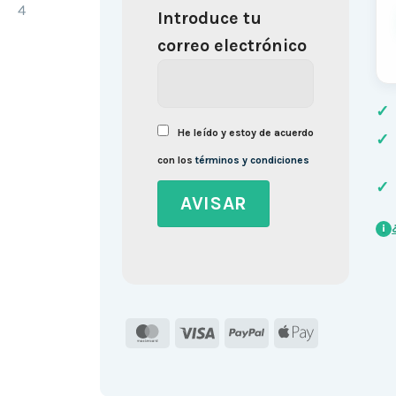
Introduce tu
correo electrónico
✓
He leído y estoy de acuerdo
✓
con los
términos y condiciones
✓
i
MasterCard
Visa
PayPal
Apple
Pay