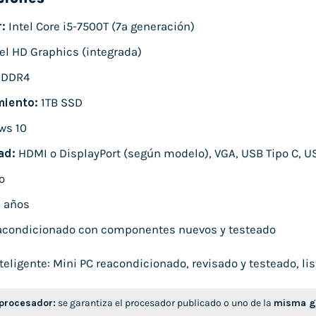
:
Intel Core i5-7500T (7ª generación)
el HD Graphics (integrada)
 DDR4
iento:
1TB SSD
ws 10
ad:
HDMI o DisplayPort (según modelo), VGA, USB Tipo C, U
o
 años
condicionado con componentes nuevos y testeado
ligente: Mini PC reacondicionado, revisado y testeado, list
 procesador:
se garantiza el procesador publicado o uno de la
misma ge