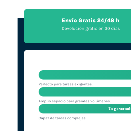
Envío Gratis 24/48 h
Devolución gratis en 30 días
Perfecto para tareas exigentes.
Amplio espacio para grandes volúmenes.
7ª generac
Capaz de tareas complejas.