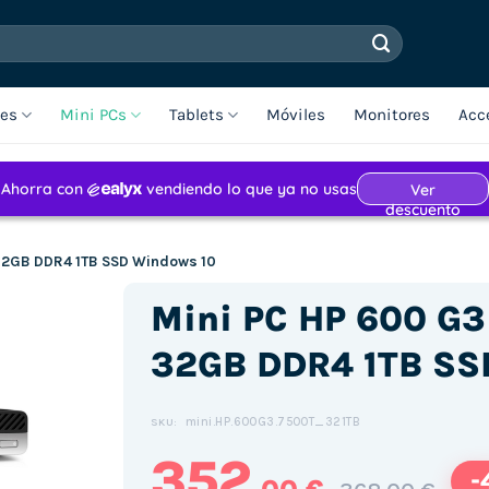
les
Mini PCs
Tablets
Móviles
Monitores
Acc
 32GB DDR4 1TB SSD Windows 10
Mini PC HP 600 G3 
32GB DDR4 1TB SS
mini.HP.600G3.7500T_321TB
SKU:
352
-