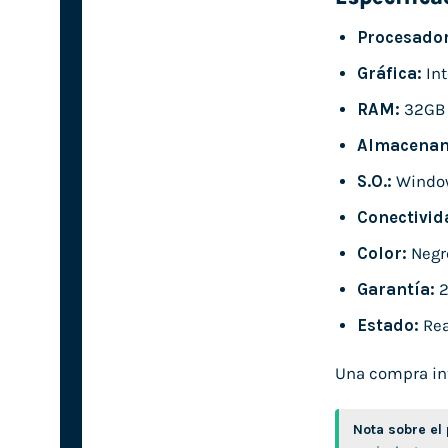
Procesador
Gráfica:
Int
RAM:
32GB
Almacenam
S.O.:
Windo
Conectivid
Color:
Negr
Garantía:
2
Estado:
Rea
Una compra inte
Nota sobre el