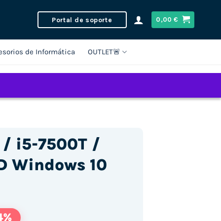
Portal de soporte
0,00
€
esorios de Informática
OUTLET🚨
/ i5-7500T /
D Windows 10
4%