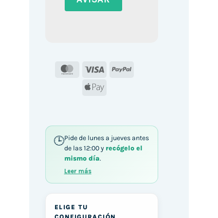
MasterCard
Visa
PayPal
Apple
Pay
Pide de lunes a jueves antes
de las 12:00 y
recógelo el
mismo día
.
Leer más
ELIGE TU
CONFIGURACIÓN