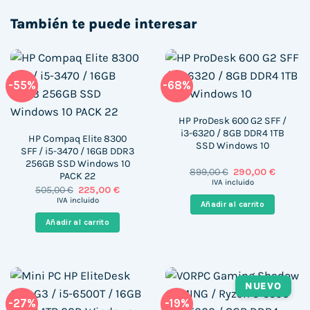
También te puede interesar
-55%
-68%
HP ProDesk 600 G2 SFF /
i3-6320 / 8GB DDR4 1TB
HP Compaq Elite 8300
SSD Windows 10
SFF / i5-3470 / 16GB DDR3
256GB SSD Windows 10
El
El
899,00
€
290,00
€
PACK 22
precio
precio
IVA incluido
El
El
505,00
€
225,00
€
original
actual
precio
precio
era:
es:
IVA incluido
Añadir al carrito
original
actual
899,00 €.
290,00 
era:
es:
Añadir al carrito
505,00 €.
225,00 €.
NUEVO
-27%
-19%