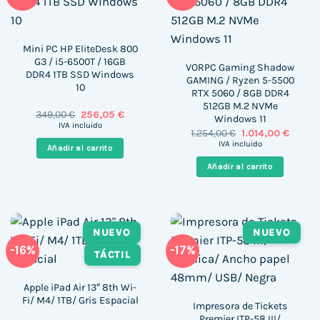
Mini PC HP EliteDesk 800
G3 / i5-6500T / 16GB
VORPC Gaming Shadow
DDR4 1TB SSD Windows
GAMING / Ryzen 5-5500
10
RTX 5060 / 8GB DDR4
512GB M.2 NVMe
El
El
349,00
€
256,05
€
Windows 11
precio
precio
IVA incluido
El
El
1.254,00
€
1.014,00
€
original
actual
precio
precio
era:
es:
IVA incluido
Añadir al carrito
original
actual
349,00 €.
256,05 €.
era:
es:
Añadir al carrito
1.254,00 €.
1.014,0
NUEVO
NUEVO
-16%
-17%
TÁCTIL
Apple iPad Air 13″ 8th Wi-
Fi/ M4/ 1TB/ Gris Espacial
Impresora de Tickets
Premier ITP-58 III/