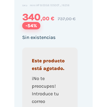
mini.HP.800G6.10500T_16256
SKU:
340
,00 €
737,00 €
-54%
Sin existencias
Este producto
está agotado.
¡No te
preocupes!
Introduce tu
correo