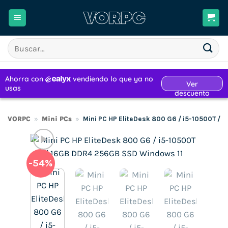
Saltar
al
contenido
Buscar
por:
VORPC
»
Mini PCs
»
Mini PC HP EliteDesk 800 G6 / i5-10500T /
-54%