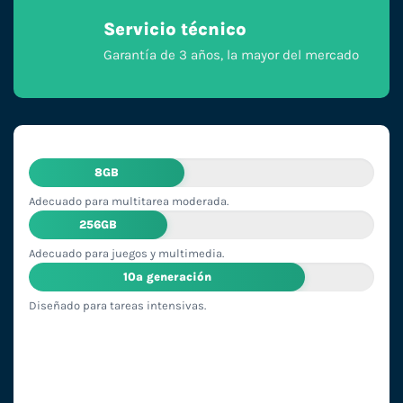
Servicio técnico
Garantía de 3 años, la mayor del mercado
8GB
Adecuado para multitarea moderada.
256GB
Adecuado para juegos y multimedia.
10ª generación
Diseñado para tareas intensivas.