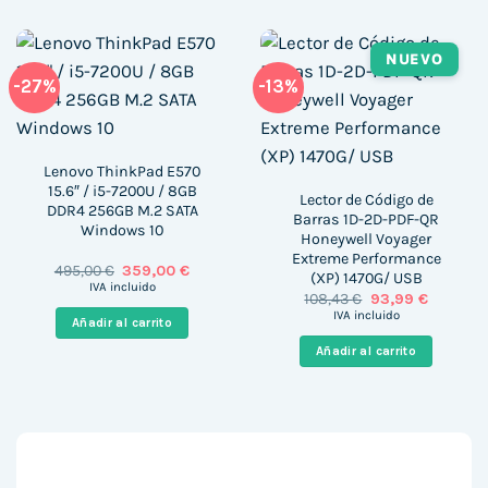
NUEVO
-27%
-13%
Lenovo ThinkPad E570
15.6″ / i5-7200U / 8GB
Lector de Código de
DDR4 256GB M.2 SATA
Barras 1D-2D-PDF-QR
Windows 10
Honeywell Voyager
Extreme Performance
El
El
495,00
€
359,00
€
(XP) 1470G/ USB
precio
precio
IVA incluido
El
El
108,43
€
93,99
€
original
actual
precio
precio
era:
es:
IVA incluido
Añadir al carrito
original
actual
495,00 €.
359,00 €.
era:
es:
Añadir al carrito
108,43 €.
93,99 €.