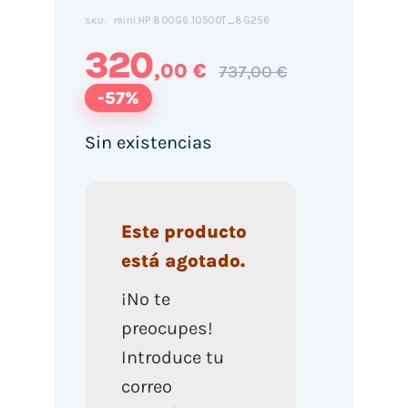
mini.HP.800G6.10500T_8G256
SKU:
320
,00 €
737,00 €
-57%
Sin existencias
Este producto
está agotado.
¡No te
preocupes!
Introduce tu
correo