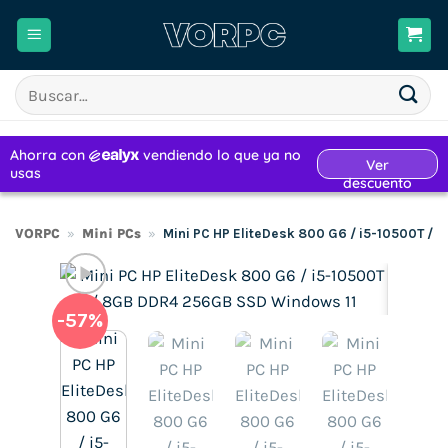
Saltar
al
contenido
Buscar
por:
VORPC
»
Mini PCs
»
Mini PC HP EliteDesk 800 G6 / i5-10500T /
-57%
H