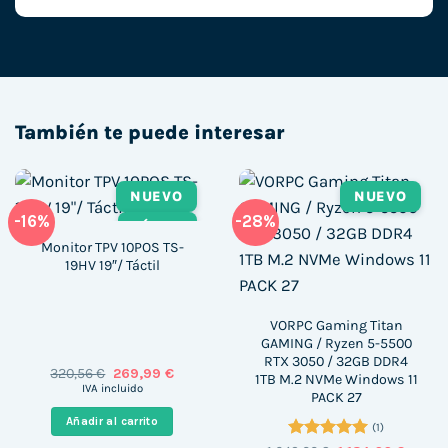
También te puede interesar
NUEVO
NUEVO
-16%
-28%
TÁCTIL
Monitor TPV 10POS TS-
19HV 19″/ Táctil
VORPC Gaming Titan
GAMING / Ryzen 5-5500
RTX 3050 / 32GB DDR4
El
El
320,56
€
269,99
€
1TB M.2 NVMe Windows 11
precio
precio
IVA incluido
PACK 27
original
actual
era:
es:
Añadir al carrito
320,56 €.
269,99 €.
(1)