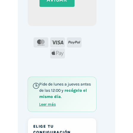
MasterCard
Visa
PayPal
Apple
Pay
Pide de lunes a jueves antes
de las 12:00 y
recógelo el
mismo día
.
Leer más
ELIGE TU
CONFIGURACIÓN