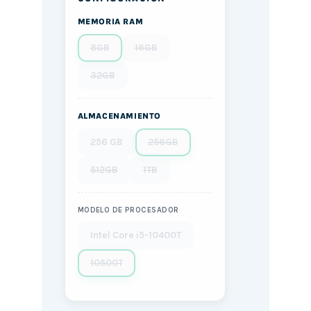
MEMORIA RAM
8GB
16GB
32GB
ALMACENAMIENTO
256 GB
256GB
512GB
1TB
MODELO DE PROCESADOR
Intel Core i5-10400T
10500T