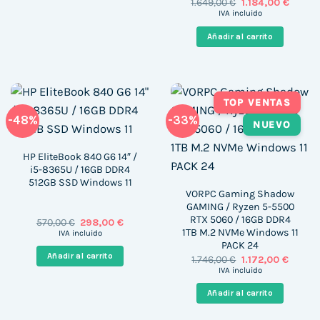
Valorado
El
El
1.649,00
€
1.184,00
€
precio
precio
con
5
de 5
IVA incluido
original
actual
era:
es:
Añadir al carrito
1.649,00 €.
1.184,0
TOP VENTAS
-48%
-33%
NUEVO
HP EliteBook 840 G6 14″ /
i5-8365U / 16GB DDR4
512GB SSD Windows 11
VORPC Gaming Shadow
GAMING / Ryzen 5-5500
RTX 5060 / 16GB DDR4
El
El
570,00
€
298,00
€
precio
precio
1TB M.2 NVMe Windows 11
IVA incluido
original
actual
PACK 24
era:
es:
Añadir al carrito
El
El
1.746,00
€
1.172,00
€
570,00 €.
298,00 €.
precio
precio
IVA incluido
original
actual
era:
es:
Añadir al carrito
1.746,00 €.
1.172,00