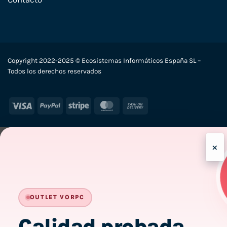
Copyright 2022-2025 © Ecosistemas Informáticos España SL –
Todos los derechos reservados
Visa
PayPal
Stripe
MasterCard
Cash
On
Delivery
×
-
OUTLET VORPC
Calidad probada,