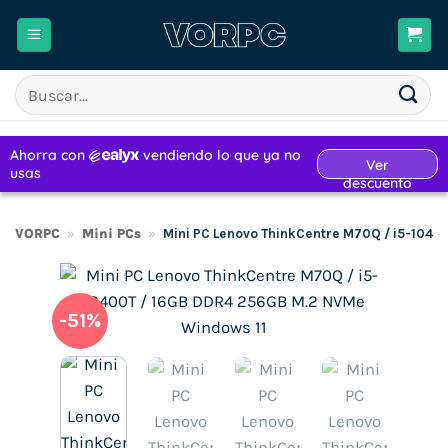
Saltar
al
contenido
Buscar
por:
VORPC
»
Mini PCs
»
Mini PC Lenovo ThinkCentre M70Q / i5-104
-51%