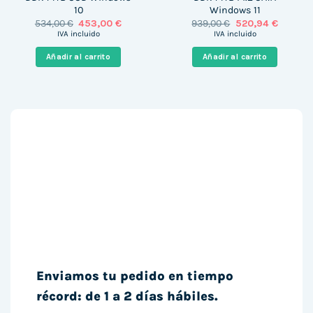
10
Windows 11
El
El
El
El
534,00
€
453,00
€
939,00
€
520,94
€
precio
precio
precio
precio
IVA incluido
IVA incluido
original
actual
original
actual
era:
es:
era:
es:
Añadir al carrito
Añadir al carrito
534,00 €.
453,00 €.
939,00 €.
520,94 
Enviamos tu pedido en tiempo
récord: de 1 a 2 días hábiles.