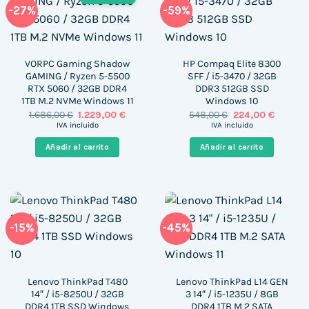
-27%
-59%
VORPC Gaming Shadow
HP Compaq Elite 8300
GAMING / Ryzen 5-5500
SFF / i5-3470 / 32GB
RTX 5060 / 32GB DDR4
DDR3 512GB SSD
1TB M.2 NVMe Windows 11
Windows 10
El
El
El
El
1.686,00
€
1.229,00
€
548,00
€
224,00
€
precio
precio
precio
precio
IVA incluido
IVA incluido
original
actual
original
actual
era:
es:
era:
es:
Añadir al carrito
Añadir al carrito
1.686,00 €.
1.229,00 €.
548,00 €.
224,00 
-15%
-45%
Lenovo ThinkPad T480
Lenovo ThinkPad L14 GEN
14″ / i5-8250U / 32GB
3 14″ / i5-1235U / 8GB
DDR4 1TB SSD Windows
DDR4 1TB M.2 SATA