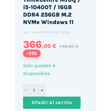
i5-10400T / 16GB
DDR4 256GB M.2
NVMe Windows 11
mini.Le.M70Q.10400T_16256
SKU:
366
,00 €
749,00 €
-51%
Solo quedan 4
disponibles
Mini PC Lenovo ThinkCentre M70Q / i5
Añadir al carrito