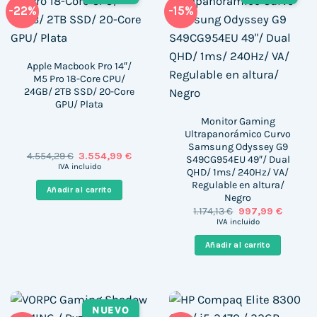
-22%
-15%
Apple Macbook Pro 14″/
M5 Pro 18-Core CPU/
24GB/ 2TB SSD/ 20-Core
GPU/ Plata
Monitor Gaming
Ultrapanorámico Curvo
Samsung Odyssey G9
El
El
4.554,29
€
3.554,99
€
S49CG954EU 49″/ Dual
precio
precio
IVA incluido
QHD/ 1ms/ 240Hz/ VA/
original
actual
Regulable en altura/
era:
es:
Añadir al carrito
4.554,29 €.
3.554,99 €.
Negro
El
El
1.174,13
€
997,99
€
precio
precio
IVA incluido
original
actual
era:
es:
Añadir al carrito
1.174,13 €.
997,99 
NUEVO