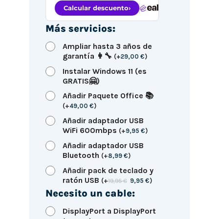
Más servicios:
Ampliar hasta 3 años de
garantía 👩‍🔧
(
+
29,00
€
)
Instalar Windows 11 (es
GRATIS🤗)
Añadir Paquete Office 📚
(
+
49,00
€
)
Añadir adaptador USB
WiFi 600mbps
(
+
9,95
€
)
Añadir adaptador USB
Bluetooth
(
+
8,99
€
)
Añadir pack de teclado y
ratón USB
(
+
19,95
€
9,95
€
)
Necesito un cable:
DisplayPort a DisplayPort