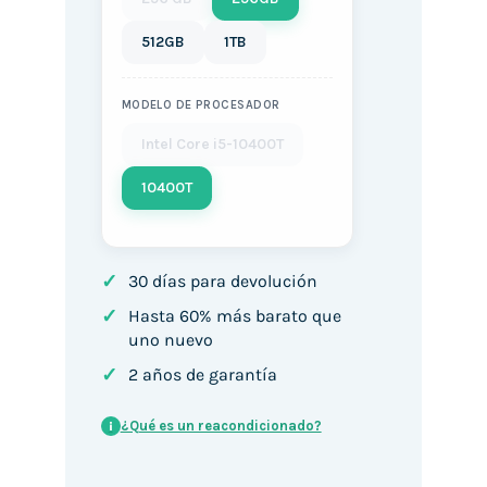
512GB
1TB
MODELO DE PROCESADOR
Intel Core i5-10400T
10400T
✓
30 días para devolución
✓
Hasta 60% más barato que
uno nuevo
✓
2 años de garantía
¿Qué es un reacondicionado?
i