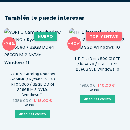
También te puede interesar
NUEVO
TOP VENTAS
-29%
-30%
HP EliteDesk 800 G1 SFF
/ i5-4570 / 8GB DDR3
256GB SSD Windows 10
VORPC Gaming Shadow
GAMING / Ryzen 5-5500
RTX 5060 / 32GB DDR4
El
El
199,00
€
140,00
€
precio
precio
256GB M.2 NVMe
IVA incluido
original
actual
Windows 11
era:
es:
Añadir al carrito
El
El
1.586,00
€
1.119,00
€
199,00 €.
140,00 €
precio
precio
IVA incluido
original
actual
era:
es:
Añadir al carrito
1.586,00 €.
1.119,00 €.