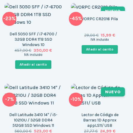
NUEVO
-23%
-45%
VORPC CR2016 Pila
Dell 5050 SFF / i7-6700 /
El
El
29,00
€
15,99
€
precio
precio
32GB DDR4 1TB SSD
IVA incluido
original
actual
Windows 10
era:
es:
Añadir al carrito
El
El
457,00
€
350,00
€
29,00 €.
15,99 €.
precio
precio
IVA incluido
original
actual
era:
es:
Añadir al carrito
457,00 €.
350,00 €.
NUEVO
-7%
-10%
Dell Latitude 3410 14″ / i5-
Lector de Código de
10210U / 32GB DDR4
Barras 1D Approx
512GB SSD Windows 11
appLS11/ USB
El
El
El
El
560,00
€
523,00
€
27,77
€
24,99
€