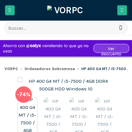
Saltar
al
contenido
Buscar
por:
VORPC
»
Ordenadores Sobremesa
»
HP 400 G4 MT / i5-7500 
-74%