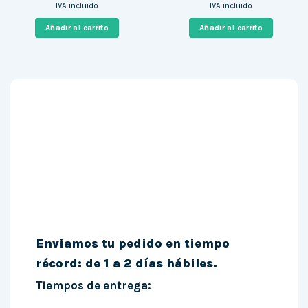
precio
precio
precio
precio
IVA incluido
IVA incluido
original
actual
original
actual
era:
es:
era:
es:
Añadir al carrito
Añadir al carrito
560,00 €.
523,00 €.
27,77 €.
24,99 €.
Enviamos tu pedido en tiempo
récord: de 1 a 2 días hábiles.
Tiempos de entrega: