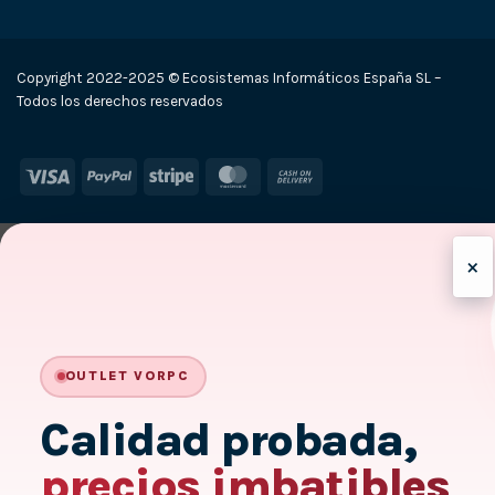
Copyright 2022-2025 © Ecosistemas Informáticos España SL –
Todos los derechos reservados
Visa
PayPal
Stripe
MasterCard
Cash
On
Delivery
×
OUTLET VORPC
Calidad probada,
precios imbatibles