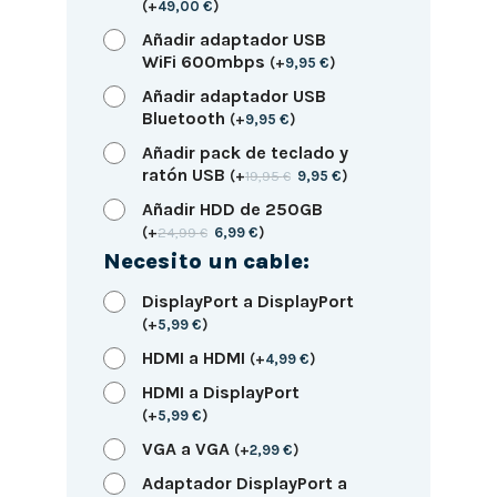
(
+
49,00
€
)
Añadir adaptador USB
WiFi 600mbps
(
+
9,95
€
)
Añadir adaptador USB
Bluetooth
(
+
9,95
€
)
Añadir pack de teclado y
ratón USB
(
+
19,95
€
9,95
€
)
Añadir HDD de 250GB
(
+
24,99
€
6,99
€
)
Necesito un cable:
DisplayPort a DisplayPort
(
+
5,99
€
)
HDMI a HDMI
(
+
4,99
€
)
HDMI a DisplayPort
(
+
5,99
€
)
VGA a VGA
(
+
2,99
€
)
Adaptador DisplayPort a