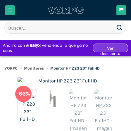
Saltar
al
contenido
Buscar
por:
VORPC
»
Monitores
»
Monitor HP Z23 23″ FullHD
-66%