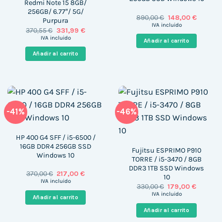
Redmi Note 15 8GB/
256GB/ 6.77″/ 5G/
El
El
890,00
€
148,00
€
Purpura
precio
precio
IVA incluido
El
El
370,55
€
331,99
€
original
actual
precio
precio
era:
es:
IVA incluido
Añadir al carrito
original
actual
890,00 €.
148,00 €
era:
es:
Añadir al carrito
370,55 €.
331,99 €.
-41%
-46%
HP 400 G4 SFF / i5-6500 /
16GB DDR4 256GB SSD
Fujitsu ESPRIMO P910
Windows 10
TORRE / i5-3470 / 8GB
DDR3 1TB SSD Windows
El
El
370,00
€
217,00
€
10
precio
precio
IVA incluido
El
El
330,00
€
179,00
€
original
actual
precio
precio
era:
es:
IVA incluido
Añadir al carrito
original
actual
370,00 €.
217,00 €.
era:
es:
Añadir al carrito
330,00 €.
179,00 €