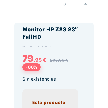
Monitor HP Z23 23″
FullHD
HP.Z23.23FullHD
SKU:
79
,95 €
235,00 €
-66%
Sin existencias
Este producto