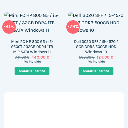
-41%
-79%
Mini PC HP 800 G5 / i5-
Dell 3020 SFF / i5-4570 /
9500T / 32GB DDR4 1TB
8GB DDR3 500GB HDD
M.2 SATA Windows 11
Windows 10
El
El
El
El
741,00
€
440,00
€
599,00
€
124,00
€
precio
precio
precio
precio
IVA incluido
IVA incluido
original
actual
original
actual
era:
es:
era:
es:
Añadir al carrito
Añadir al carrito
741,00 €.
440,00 €.
599,00 €.
124,00 €