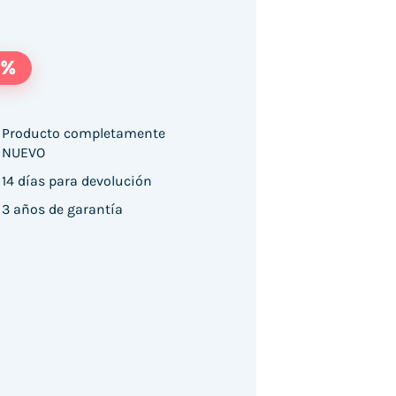
5%
Producto completamente
NUEVO
14 días para devolución
 23.8"/ Full HD/ Webcam/ Multimedia/ Regulab
3 años de garantía