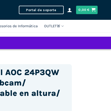
Portal de soporte
0,00
€
esorios de Informática
OUTLET🚨
nal AOC 24P3QW
ebcam/
able en altura/