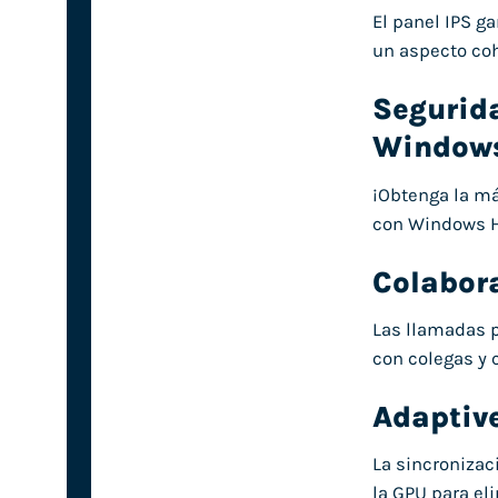
El panel IPS ga
un aspecto coh
Segurid
Windows
¡Obtenga la má
con Windows He
Colabora
Las llamadas p
con colegas y 
Adaptiv
La sincronizac
la GPU para eli