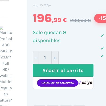
24P3QW
SKU:
196
-1
,99 €
233,09 €
Solo quedan 9
✓
disponibles
✓
Monitor Profesional AOC 24P3QW
✓
Añadir al carrito