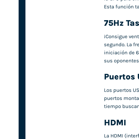
Esta función t
75Hz Tas
¡Consigue vent
segundo. La fr
iniciación de 
sus oponentes
Puertos
Los puertos US
puertos montad
tiempo buscand
HDMI
La HDMI (inter