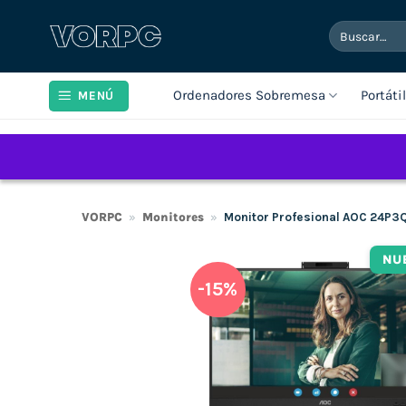
Saltar
Buscar
al
por:
contenido
Ordenadores Sobremesa
Portáti
MENÚ
VORPC
»
Monitores
»
Monitor Profesional AOC 24P3Q
NU
-15%