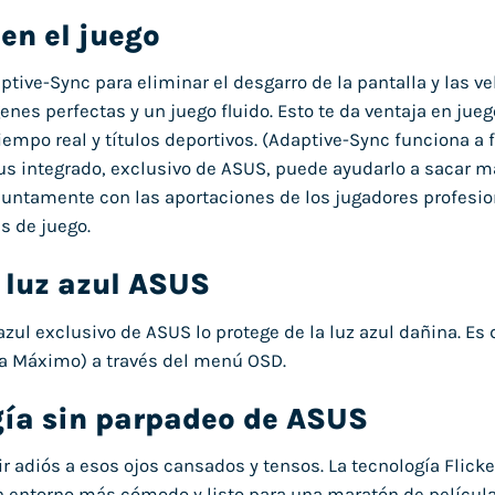
en el juego
ptive-Sync para eliminar el desgarro de la pantalla y las 
enes perfectas y un juego fluido. Esto te da ventaja en jue
tiempo real y títulos deportivos. (Adaptive-Sync funciona a
us integrado, exclusivo de ASUS, puede ayudarlo a sacar m
juntamente con las aportaciones de los jugadores profesion
s de juego.
e luz azul ASUS
z azul exclusivo de ASUS lo protege de la luz azul dañina. Es 
 a Máximo) a través del menú OSD.
gía sin parpadeo de ASUS
r adiós a esos ojos cansados ​​y tensos. La tecnología Flick
 entorno más cómodo y listo para una maratón de películas