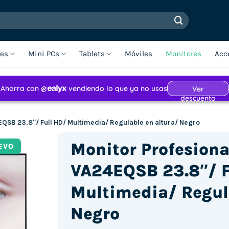
les
Mini PCs
Tablets
Móviles
Monitores
Acc
EQSB 23.8″/ Full HD/ Multimedia/ Regulable en altura/ Negro
Monitor Profesiona
EVO
VA24EQSB 23.8″/ F
Multimedia/ Regul
Negro