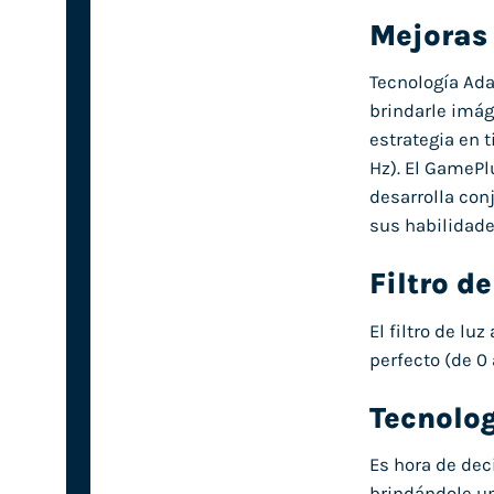
Mejoras 
Tecnología Ada
brindarle imág
estrategia en 
Hz). El GamePl
desarrolla con
sus habilidade
Filtro d
El filtro de lu
perfecto (de 0
Tecnolo
Es hora de deci
brindándole un