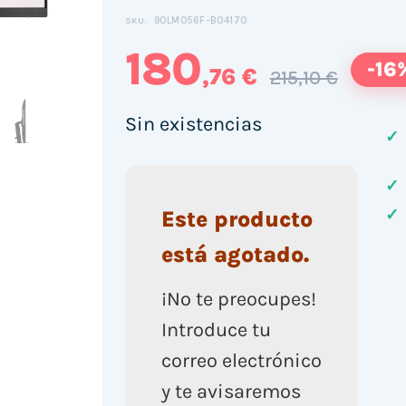
90LM056F-B04170
SKU:
180
-16
,76 €
215,10 €
Sin existencias
✓
✓
✓
Este producto
está agotado.
¡No te preocupes!
Introduce tu
correo electrónico
y te avisaremos