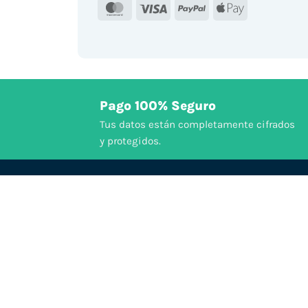
MasterCard
Visa
PayPal
Apple
Pay
Pago 100% Seguro
Tus datos están completamente cifrados
y protegidos.