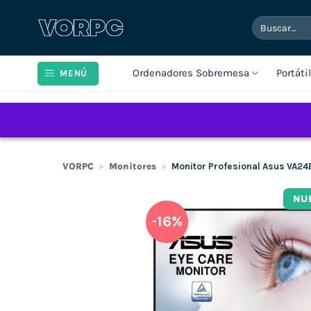
Saltar
Buscar
al
por:
contenido
Ordenadores Sobremesa
Portáti
MENÚ
VORPC
»
Monitores
»
Monitor Profesional Asus VA24
NU
-16%