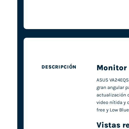
Monitor 
DESCRIPCIÓN
ASUS VA24EQSB 
gran angular p
actualización 
video nítida y 
free y Low Blu
Vistas r