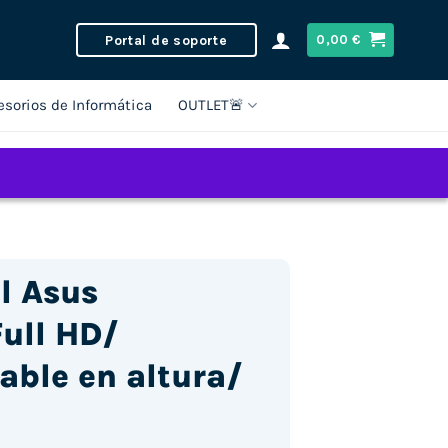
Portal de soporte
0,00
€
esorios de Informática
OUTLET🚨
l Asus
ull HD/
able en altura/