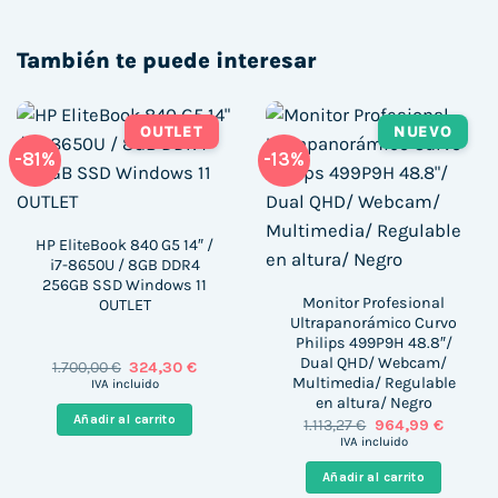
También te puede interesar
OUTLET
NUEVO
-81%
-13%
HP EliteBook 840 G5 14″ /
i7-8650U / 8GB DDR4
256GB SSD Windows 11
Monitor Profesional
OUTLET
Ultrapanorámico Curvo
Philips 499P9H 48.8″/
Dual QHD/ Webcam/
El
El
1.700,00
€
324,30
€
precio
precio
Multimedia/ Regulable
IVA incluido
original
actual
en altura/ Negro
era:
es:
Añadir al carrito
El
El
1.113,27
€
964,99
€
1.700,00 €.
324,30 €.
precio
precio
IVA incluido
original
actual
era:
es:
Añadir al carrito
1.113,27 €.
964,99 