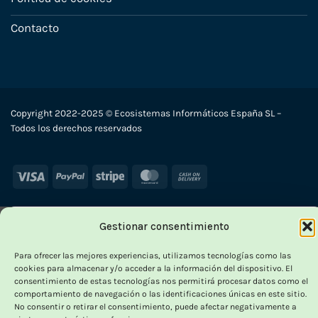
Contacto
Copyright 2022-2025 © Ecosistemas Informáticos España SL –
Todos los derechos reservados
Visa
PayPal
Stripe
MasterCard
Cash
On
Delivery
Gestionar consentimiento
×
-
Para ofrecer las mejores experiencias, utilizamos tecnologías como las
cookies para almacenar y/o acceder a la información del dispositivo. El
consentimiento de estas tecnologías nos permitirá procesar datos como el
comportamiento de navegación o las identificaciones únicas en este sitio.
OUTLET VORPC
No consentir o retirar el consentimiento, puede afectar negativamente a