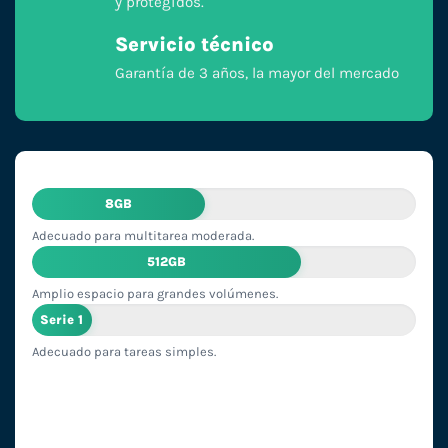
y protegidos.
Servicio técnico
Garantía de 3 años, la mayor del mercado
8GB
Adecuado para multitarea moderada.
512GB
Amplio espacio para grandes volúmenes.
Serie 1
Adecuado para tareas simples.