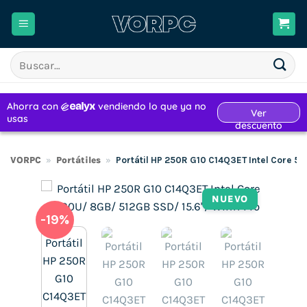
Saltar
al
contenido
Buscar
por:
VORPC
»
Portátiles
»
Portátil HP 250R G10 C14Q3ET Intel Core 5-
NUEVO
-19%