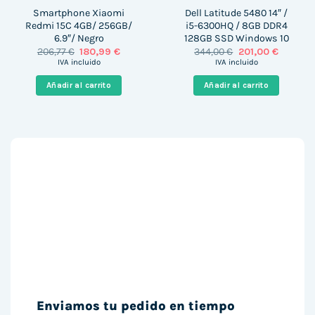
Smartphone Xiaomi
Dell Latitude 5480 14″ /
Redmi 15C 4GB/ 256GB/
i5-6300HQ / 8GB DDR4
6.9″/ Negro
128GB SSD Windows 10
El
El
El
El
206,77
€
180,99
€
344,00
€
201,00
€
precio
precio
precio
precio
IVA incluido
IVA incluido
original
actual
original
actual
era:
es:
era:
es:
Añadir al carrito
Añadir al carrito
206,77 €.
180,99 €.
344,00 €.
201,00 €
Enviamos tu pedido en tiempo