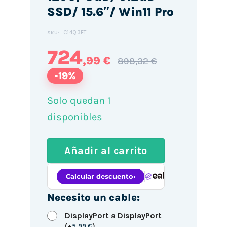
SSD/ 15.6″/ Win11 Pro
C14Q3ET
SKU:
724
,99 €
898,32 €
-19%
Solo quedan 1
disponibles
Añadir al carrito
Necesito un cable:
DisplayPort a DisplayPort
(
+
5,99
€
)