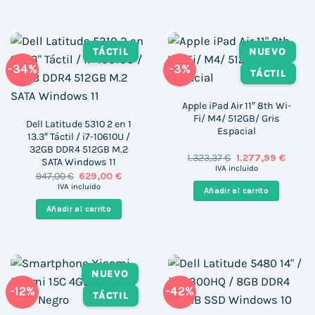
TÁCTIL
NUEVO
-34%
-3%
TÁCTIL
Apple iPad Air 11″ 8th Wi-
Fi/ M4/ 512GB/ Gris
Dell Latitude 5310 2 en 1
Espacial
13.3″ Táctil / i7-10610U /
32GB DDR4 512GB M.2
El
El
1.323,37
€
1.277,99
€
SATA Windows 11
precio
precio
IVA incluido
El
El
947,00
€
629,00
€
original
actual
precio
precio
era:
es:
IVA incluido
Añadir al carrito
original
actual
1.323,37 €.
1.277,9
era:
es:
Añadir al carrito
947,00 €.
629,00 €.
NUEVO
-12%
-42%
TÁCTIL