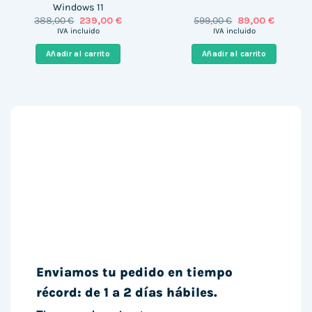
Windows 11
El
El
El
El
388,00
€
239,00
€
599,00
€
89,00
€
precio
precio
precio
precio
IVA incluido
IVA incluido
original
actual
original
actual
era:
es:
era:
es:
Añadir al carrito
Añadir al carrito
388,00 €.
239,00 €.
599,00 €.
89,00 €.
Enviamos tu pedido en tiempo
récord: de 1 a 2 días hábiles.