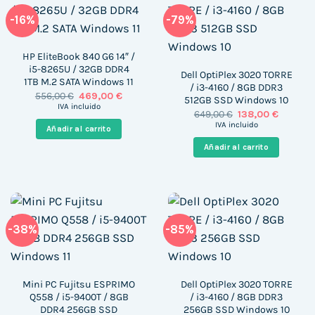
-16%
-79%
HP EliteBook 840 G6 14″ /
i5-8265U / 32GB DDR4
Dell OptiPlex 3020 TORRE
1TB M.2 SATA Windows 11
/ i3-4160 / 8GB DDR3
El
El
556,00
€
469,00
€
512GB SSD Windows 10
precio
precio
IVA incluido
El
El
649,00
€
138,00
€
original
actual
precio
precio
era:
es:
IVA incluido
Añadir al carrito
original
actual
556,00 €.
469,00 €.
era:
es:
Añadir al carrito
649,00 €.
138,00 €
-38%
-85%
Mini PC Fujitsu ESPRIMO
Dell OptiPlex 3020 TORRE
Q558 / i5-9400T / 8GB
/ i3-4160 / 8GB DDR3
DDR4 256GB SSD
256GB SSD Windows 10