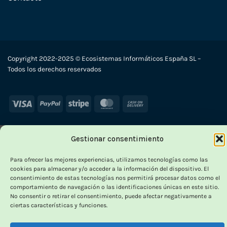
Copyright 2022-2025 © Ecosistemas Informáticos España SL –
Todos los derechos reservados
Visa
PayPal
Stripe
MasterCard
Cash
On
Delivery
Gestionar consentimiento
×
-
Para ofrecer las mejores experiencias, utilizamos tecnologías como las
cookies para almacenar y/o acceder a la información del dispositivo. El
consentimiento de estas tecnologías nos permitirá procesar datos como el
comportamiento de navegación o las identificaciones únicas en este sitio.
OUTLET VORPC
No consentir o retirar el consentimiento, puede afectar negativamente a
ciertas características y funciones.
Calidad probada,