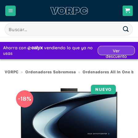
Saltar
al
contenido
Buscar
por:
VORPC
»
Ordenadores Sobremesa
»
Ordenadores All In One ba
NUEVO
-18%