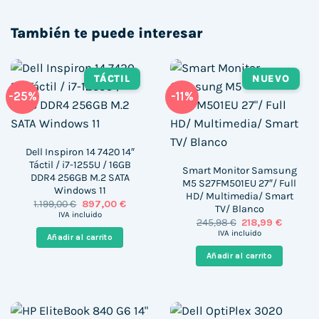
También te puede interesar
TÁCTIL
NUEVO
-25%
-11%
Dell Inspiron 14 7420 14″
Táctil / i7-1255U / 16GB
Smart Monitor Samsung
DDR4 256GB M.2 SATA
M5 S27FM501EU 27″/ Full
Windows 11
HD/ Multimedia/ Smart
El
El
1.199,00
€
897,00
€
TV/ Blanco
precio
precio
IVA incluido
El
El
245,98
€
218,99
€
original
actual
precio
precio
era:
es:
IVA incluido
Añadir al carrito
original
actual
1.199,00 €.
897,00 €.
era:
es:
Añadir al carrito
245,98 €.
218,99 €