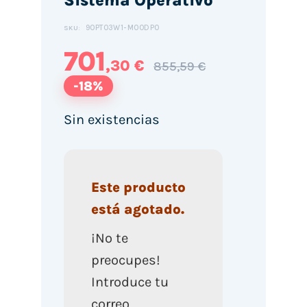
90PT03W1-M00DP0
SKU:
701
,30 €
855,59 €
-18%
Sin existencias
Este producto
está agotado.
¡No te
preocupes!
Introduce tu
correo