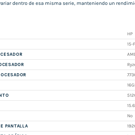
ariar dentro de esa misma serie, manteniendo un rendimi
HP
15-
OCESADOR
AM
ROCESADOR
Ryz
ROCESADOR
773
16G
NTO
512
15.6
No
E PANTALLA
192