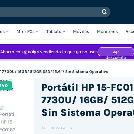
les
Mini PCs
Tablets
Móviles
Monitores
Acc
7 7730U/ 16GB/ 512GB SSD/ 15.6″/ Sin Sistema Operativo
Portátil HP 15-FC0
EVO
7730U/ 16GB/ 512G
Sin Sistema Opera
BT6S5EA 16GB
SKU: