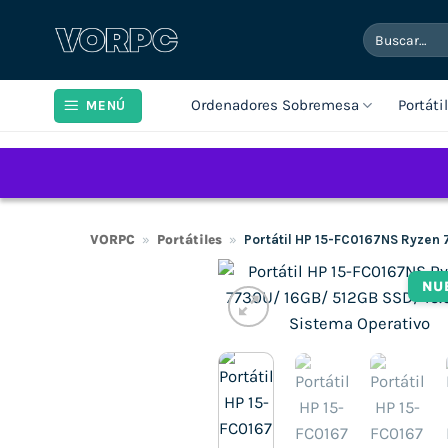
Saltar
Buscar
al
por:
contenido
Ordenadores Sobremesa
Portáti
MENÚ
VORPC
»
Portátiles
»
Portátil HP 15-FC0167NS Ryzen 
NU