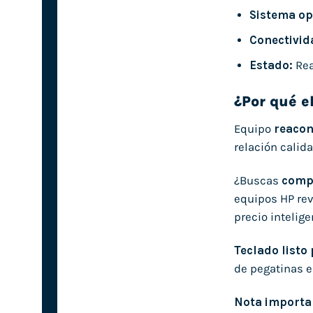
Sistema op
Conectivid
Estado:
Rea
¿Por qué e
Equipo
reacon
relación calid
¿Buscas
compr
equipos HP rev
precio intelig
Teclado listo
de pegatinas e
Nota importa