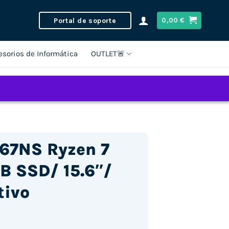
Portal de soporte
0,00
€
esorios de Informática
OUTLET🚨
167NS Ryzen 7
B SSD/ 15.6″/
tivo