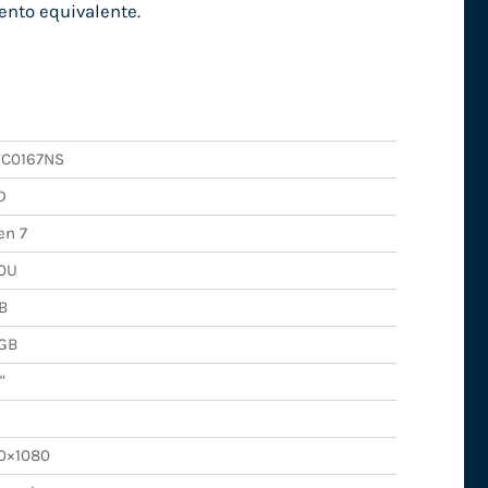
ento equivalente.
FC0167NS
D
en 7
0U
B
GB
"
0×1080