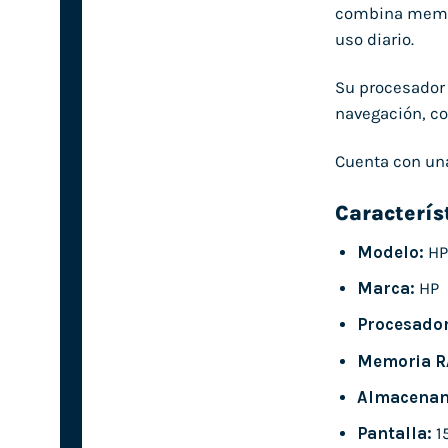
combina memori
uso diario.
Su procesado
navegación, co
Cuenta con un
Caracterís
Modelo:
HP
Marca:
HP
Procesador
Memoria R
Almacenam
Pantalla:
15