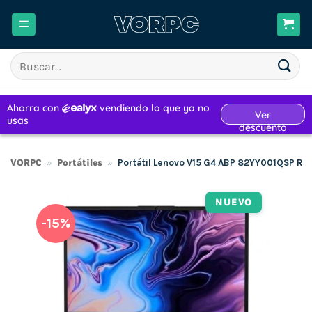
Saltar
al
contenido
Buscar
por:
VORPC
»
Portátiles
»
Portátil Lenovo V15 G4 ABP 82YY001QSP Ryz
NUEVO
-15%