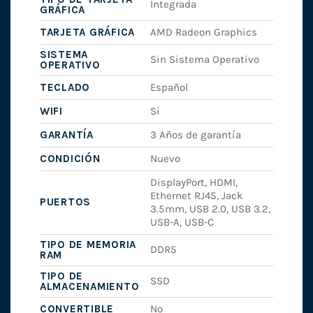
Integrada
GRÁFICA
TARJETA GRÁFICA
AMD Radeon Graphics
SISTEMA
Sin Sistema Operativo
OPERATIVO
TECLADO
Español
WIFI
Si
GARANTÍA
3 Años de garantía
CONDICIÓN
Nuevo
DisplayPort, HDMI,
Ethernet RJ45, Jack
PUERTOS
3.5mm, USB 2.0, USB 3.2,
USB-A, USB-C
TIPO DE MEMORIA
DDR5
RAM
TIPO DE
SSD
ALMACENAMIENTO
CONVERTIBLE
No