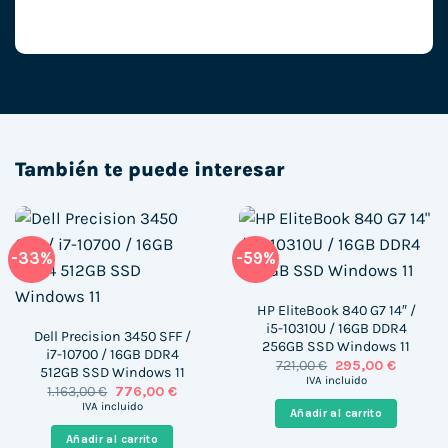
También te puede interesar
-33%
-59%
HP EliteBook 840 G7 14″ /
i5-10310U / 16GB DDR4
Dell Precision 3450 SFF /
256GB SSD Windows 11
i7-10700 / 16GB DDR4
El
El
721,00
€
295,00
€
512GB SSD Windows 11
precio
precio
IVA incluido
El
El
1.163,00
€
776,00
€
original
actual
precio
precio
era:
es:
IVA incluido
Añadir al carrito
original
actual
721,00 €.
295,00 €
era:
es:
Añadir al carrito
1.163,00 €.
776,00 €.