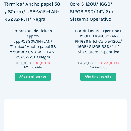
Impresora de Tickets
Portátil Asus ExpertBook
Approx
B9 OLED B9403CVAR-
appPOS80WIFI+LAN/
PP1636 Intel Core 5-120U/
Térmica/ Ancho papel 58
16GB/ 512GB SSD/ 14″/
y 80mm/ USB-WiFi-LAN-
Sin Sistema Operativo
RS232-RJ11/ Negra
El
El
El
El
159,86
€
133,99
€
1.459,03
€
1.277,99
€
precio
precio
precio
precio
IVA incluido
IVA incluido
original
actual
original
actual
era:
es:
era:
es:
Añadir al carrito
Añadir al carrito
159,86 €.
133,99 €.
1.459,03 €.
1.277,9