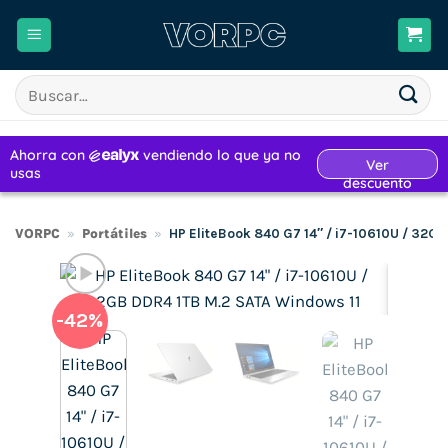
Saltar
al
contenido
Buscar
por:
VORPC
»
Portátiles
»
HP EliteBook 840 G7 14″ / i7-10610U / 32G
-42%
H