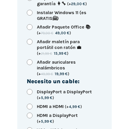
garantía 👩‍🔧
(
+
29,00
€
)
Instalar Windows 11 (es
GRATIS🤗)
Añadir Paquete Office 📚
(
+
79,00
€
49,00
€
)
Añadir maletín para
portátil con ratón 💼
(
+
21,99
€
15,99
€
)
Añadir auriculares
inalámbricos
(
+
49,99
€
19,99
€
)
Necesito un cable:
DisplayPort a DisplayPort
(
+
5,99
€
)
HDMI a HDMI
(
+
4,99
€
)
HDMI a DisplayPort
(
+
5,99
€
)