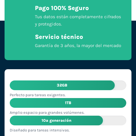
Pago 100% Seguro
Tus datos están completamente cifrados
y protegidos.
Servicio técnico
Garantía de 3 años, la mayor del mercado
32GB
Perfecto para tareas exigentes.
1TB
Amplio espacio para grandes volúmenes.
10ª generación
Diseñado para tareas intensivas.