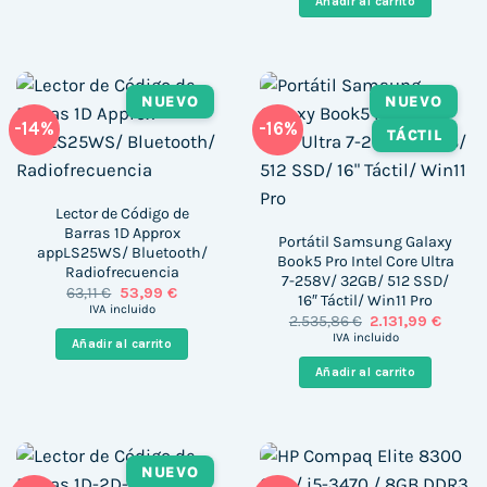
Añadir al carrito
550,00 €.
298,00 
NUEVO
NUEVO
-14%
-16%
TÁCTIL
Lector de Código de
Barras 1D Approx
Portátil Samsung Galaxy
appLS25WS/ Bluetooth/
Book5 Pro Intel Core Ultra
Radiofrecuencia
7-258V/ 32GB/ 512 SSD/
El
El
63,11
€
53,99
€
16″ Táctil/ Win11 Pro
precio
precio
IVA incluido
El
El
2.535,86
€
2.131,99
€
original
actual
precio
precio
era:
es:
IVA incluido
Añadir al carrito
original
actual
63,11 €.
53,99 €.
era:
es:
Añadir al carrito
2.535,86 €.
2.131,9
NUEVO