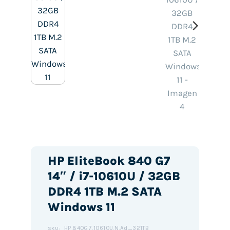
HP EliteBook 840 G7
14″ / i7-10610U / 32GB
DDR4 1TB M.2 SATA
Windows 11
HP.840G7.10610U.N.Ad_321TB
SKU: