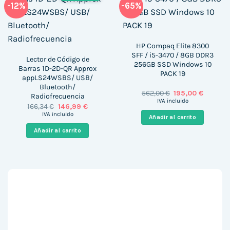
-12%
-65%
HP Compaq Elite 8300
SFF / i5-3470 / 8GB DDR3
Lector de Código de
256GB SSD Windows 10
Barras 1D-2D-QR Approx
PACK 19
appLS24WSBS/ USB/
Bluetooth/
El
El
562,00
€
195,00
€
Radiofrecuencia
precio
precio
IVA incluido
El
El
166,34
€
146,99
€
original
actual
precio
precio
era:
es:
IVA incluido
Añadir al carrito
original
actual
562,00 €.
195,00 €
era:
es:
Añadir al carrito
166,34 €.
146,99 €.