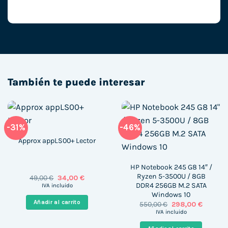
También te puede interesar
-31%
-46%
Approx appLS00+ Lector
HP Notebook 245 G8 14″ /
Ryzen 5-3500U / 8GB
El
El
49,00
€
34,00
€
precio
precio
DDR4 256GB M.2 SATA
IVA incluido
original
actual
Windows 10
era:
es:
Añadir al carrito
El
El
550,00
€
298,00
€
49,00 €.
34,00 €.
precio
precio
IVA incluido
original
actual
era:
es: