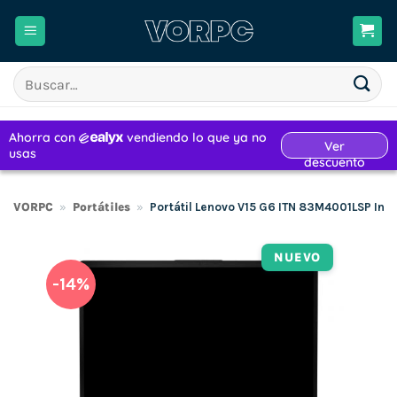
Saltar
al
contenido
Buscar
por:
VORPC
»
Portátiles
»
Portátil Lenovo V15 G6 ITN 83M4001LSP Int
NUEVO
-14%