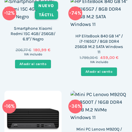
NUEVO
-12%
-74%
TÁCTIL
Smartphone Xiaomi
Redmi 15C 4GB/ 256GB/
HP EliteBook 840 G8 14″ /
6.9″/ Negro
i7-1165G7 / 8GB DDR4
256GB M.2 SATA Windows
El
El
206,77
€
180,99
€
11
precio
precio
IVA incluido
El
El
1.799,00
€
459,00
€
original
actual
precio
precio
era:
es:
IVA incluido
Añadir al carrito
original
actual
206,77 €.
180,99 €.
era:
es:
Añadir al carrito
1.799,00 €.
459,00 
-16%
-36%
Mini PC Lenovo M920Q /