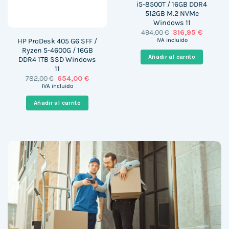
i5-8500T / 16GB DDR4
512GB M.2 NVMe
Windows 11
El
El
494,00
€
316,95
€
precio
precio
HP ProDesk 405 G6 SFF /
IVA incluido
original
actual
Ryzen 5-4600G / 16GB
era:
es:
Añadir al carrito
DDR4 1TB SSD Windows
494,00 €.
316,95 €
11
El
El
782,00
€
654,00
€
precio
precio
IVA incluido
original
actual
era:
es:
Añadir al carrito
782,00 €.
654,00 €.