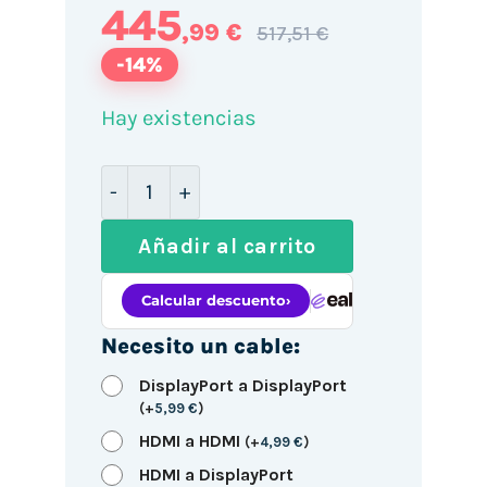
445
,99 €
517,51 €
-14%
Hay existencias
Portátil Lenovo V15 G6 ITN 83M4001LSP 
Añadir al carrito
Necesito un cable:
DisplayPort a DisplayPort
(
+
5,99
€
)
HDMI a HDMI
(
+
4,99
€
)
HDMI a DisplayPort