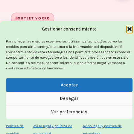
OUTLET VORPC
Gestionar consentimiento
Calidad probada,
Para ofrecer las mejores experiencias, utilizamos tecnologías como las
precios imbatibles
cookies para almacenar y/o acceder a la información del dispositivo. El
consentimiento de estas tecnologías nos permitirá procesar datos como el
comportamiento de navegación o las identificaciones únicas en este sitio.
Productos
100% funcionales
y con
precio más
No consentir o retirar el consentimiento, puede afectar negativamente a
bajo!
ciertas características y funciones.
Aceptar
100% funcionales · revisados
Denegar
12 meses de garantía!
Ver preferencias
Hasta un 70% más baratos que uno nuevo
Política de
Aviso legal y política de
Aviso legal y política de
cookies
privacidad
privacidad