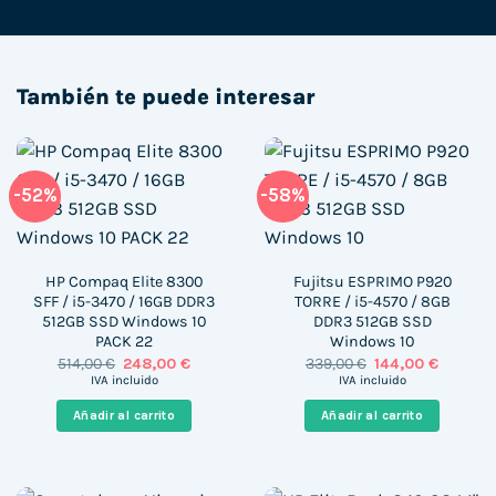
También te puede interesar
-52%
-58%
HP Compaq Elite 8300
Fujitsu ESPRIMO P920
SFF / i5-3470 / 16GB DDR3
TORRE / i5-4570 / 8GB
512GB SSD Windows 10
DDR3 512GB SSD
PACK 22
Windows 10
El
El
El
El
514,00
€
248,00
€
339,00
€
144,00
€
precio
precio
precio
precio
IVA incluido
IVA incluido
original
actual
original
actual
era:
es:
era:
es:
Añadir al carrito
Añadir al carrito
514,00 €.
248,00 €.
339,00 €.
144,00 €