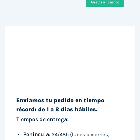
era:
es:
Añadir al carrito
159,86 €.
133,99 €
Enviamos tu pedido en tiempo
récord: de 1 a 2 días hábiles.
Tiempos de entrega:
Península
: 24/48h (lunes a viernes,