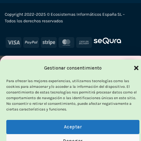
Copyright 2022-2025 © Ecosistemas Informáticos España SL –
Todos los derechos reservados
Visa
PayPal
Stripe
MasterCard
Cash
On
Delivery
×
Gestionar consentimiento
-
Para ofrecer las mejores experiencias, utilizamos tecnologías como las
cookies para almacenar y/o acceder a la información del dispositivo. El
consentimiento de estas tecnologías nos permitirá procesar datos como el
comportamiento de navegación o las identificaciones únicas en este sitio.
OUTLET VORPC
No consentir o retirar el consentimiento, puede afectar negativamente a
ciertas características y funciones.
Calidad probada,
precios imbatibles
Aceptar