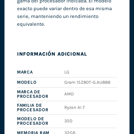
gama del procesador indicada. El modelo
exacto puede variar dentro de esa misma
serie, manteniendo un rendimiento
equivalente.
INFORMACIÓN ADICIONAL
MARCA
LG
MODELO
Gram 15Z80T-G.AU88B
MARCA DE
AMD
PROCESADOR
FAMILIA DE
Ryzen AI 7
PROCESADOR
MODELO DE
350
PROCESADOR
MEMORIA RAM
32GB