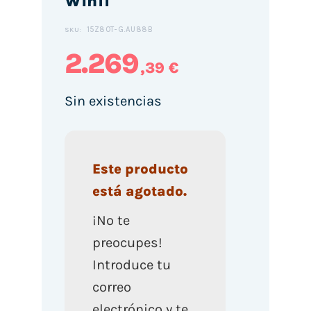
Win11
15Z80T-G.AU88B
SKU:
2.269
,39 €
Sin existencias
Este producto
está agotado.
¡No te
preocupes!
Introduce tu
correo
electrónico y te