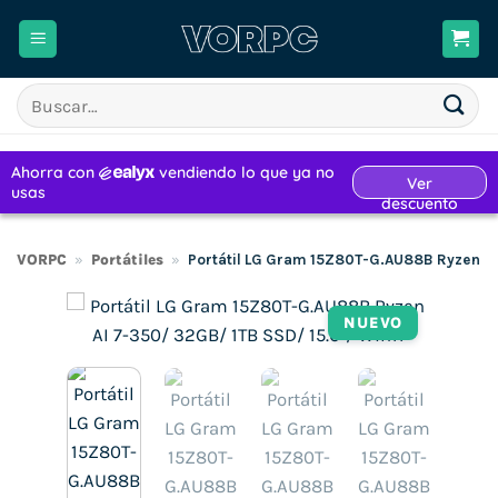
Saltar
al
contenido
Buscar
por:
VORPC
»
Portátiles
»
Portátil LG Gram 15Z80T-G.AU88B Ryzen AI 
NUEVO