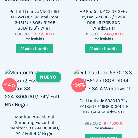
Portátil Lenovo V15 G5 IRL
HP ProDesk 405 G6 SFF /
83GW0085SP Intel Core
Ryzen 5-4600G / 32GB
i3-1315U/ 8GB/ 512GB
DDR4 512GB SSD
SSD/ 15.6″/ Win11
Windows 11
El
El
El
El
690,80
€
577,99
€
955,00
€
745,00
€
precio
precio
precio
precio
IVA incluido
IVA incluido
original
actual
original
actual
era:
es:
era:
es:
Añadir al carrito
Añadir al carrito
690,80 €.
577,99 €.
955,00 €.
745,00 €
NUEVO
-14%
-36%
Dell Latitude 5320 13.3″ /
i7-1185G7 / 16GB DDR4 1TB
M.2 SATA Windows 11
Monitor Profesional
Samsung Essential
El
El
999,00
€
644,00
€
precio
precio
Monitor S3 S24D300GAU/
IVA incluido
original
actual
24″/ Full HD/ Negro
era:
es: