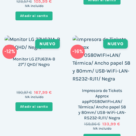
Añadir al carrito
El
El
123,57
€
105,99
€
999,00 €.
644,00 
precio
precio
IVA incluido
original
actual
era:
es:
Añadir al carrito
123,57 €.
105,99 €.
NUEVO
NUEVO
-12%
-16%
Monitor LG 27U631A-B
27″/ QHD/ Negro
Impresora de Tickets
El
El
190,97
€
167,99
€
Approx
precio
precio
IVA incluido
original
actual
appPOS80WIFI+LAN/
era:
es:
Térmica/ Ancho papel 58
Añadir al carrito
190,97 €.
167,99 €.
y 80mm/ USB-WiFi-LAN-
RS232-RJ11/ Negra
El
El
159,86
€
133,99
€
precio
precio
IVA incluido
original
actual