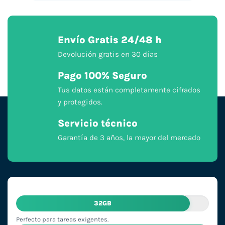
Envío Gratis 24/48 h
Devolución gratis en 30 días
Pago 100% Seguro
Tus datos están completamente cifrados
y protegidos.
Servicio técnico
Garantía de 3 años, la mayor del mercado
32GB
Perfecto para tareas exigentes.