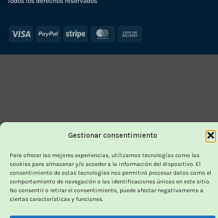
Todos los derechos reservados
Visa
PayPal
Stripe
MasterCard
Cash
On
Delivery
Gestionar consentimiento
Para ofrecer las mejores experiencias, utilizamos tecnologías como las
cookies para almacenar y/o acceder a la información del dispositivo. El
consentimiento de estas tecnologías nos permitirá procesar datos como el
comportamiento de navegación o las identificaciones únicas en este sitio.
No consentir o retirar el consentimiento, puede afectar negativamente a
ciertas características y funciones.