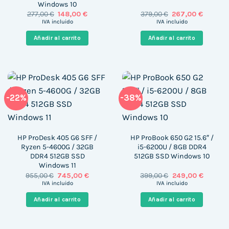
Windows 10
El
El
El
El
277,00
€
148,00
€
379,00
€
267,00
€
precio
precio
precio
precio
IVA incluido
IVA incluido
original
actual
original
actual
era:
es:
era:
es:
Añadir al carrito
Añadir al carrito
277,00 €.
148,00 €.
379,00 €.
267,00 €
-22%
-38%
HP ProDesk 405 G6 SFF /
HP ProBook 650 G2 15.6″ /
Ryzen 5-4600G / 32GB
i5-6200U / 8GB DDR4
DDR4 512GB SSD
512GB SSD Windows 10
Windows 11
El
El
El
El
955,00
€
745,00
€
399,00
€
249,00
€
precio
precio
precio
precio
IVA incluido
IVA incluido
original
actual
original
actual
era:
es:
era:
es:
Añadir al carrito
Añadir al carrito
955,00 €.
745,00 €.
399,00 €.
249,00 