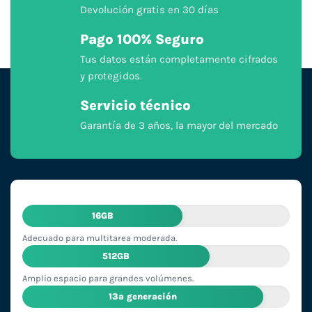
Devolución gratis en 30 días
Pago 100% Seguro
Tus datos están completamente cifrados
y protegidos.
Servicio técnico
Garantía de 3 años, la mayor del mercado
16GB
Adecuado para multitarea moderada.
512GB
Amplio espacio para grandes volúmenes.
13ª generación