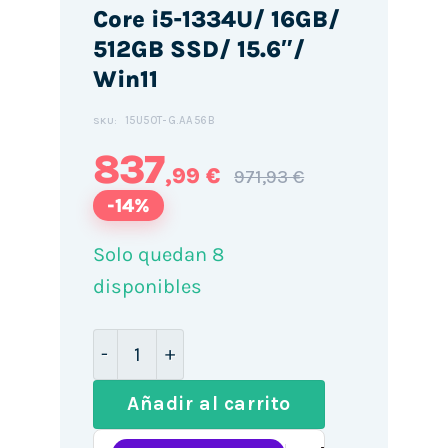
Core i5-1334U/ 16GB/
512GB SSD/ 15.6″/
Win11
15U50T-G.AA56B
SKU:
837
,99 €
971,93 €
-14%
Solo quedan 8
disponibles
Portátil LG Gram Book 15U50T-G.AA56B I
Añadir al carrito