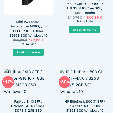
M5 10-Core CPU/ 16GB/
1TB SSD/ 10-Core GPU/
Medianoche
El
El
2.110,76
€
1.800,99
€
precio
precio
Mini PC Lenovo
IVA incluido
original
actual
ThinkCentre M910Q / i5-
era:
es:
Añadir al carrito
6500T / 16GB DDR4
2.110,76 €.
1.800,9
256GB SSD Windows 10
El
El
830,00
€
177,00
€
precio
precio
IVA incluido
original
actual
era:
es:
Añadir al carrito
830,00 €.
177,00 €.
-47%
-30%
Fujitsu E410 SFF /
HP EliteDesk 800 G1 SFF /
Celeron-G1840 / 16GB
i7-4770 / 32GB DDR3
DDR3 512GB SSD
512GB SSD Windows 10