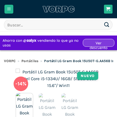
Saltar
al
contenido
Buscar
por:
VORPC
»
Portátiles
»
Portátil LG Gram Book 15U50T-G.AA56B Inte
NUEVO
-14%