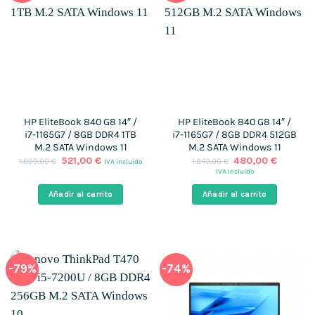
HP EliteBook 840 G8 14″ /
HP EliteBook 840 G8 14″ /
i7-1165G7 / 8GB DDR4 1TB
i7-1165G7 / 8GB DDR4 512GB
M.2 SATA Windows 11
M.2 SATA Windows 11
El
El
El
El
521,00
€
480,00
€
1.899,00
€
1.849,00
€
IVA incluido
precio
precio
precio
precio
IVA incluido
original
actual
original
actual
era:
es:
era:
es:
Añadir al carrito
Añadir al carrito
1.899,00 €.
521,00 €.
1.849,00 €.
480,00 
-79%
-74%