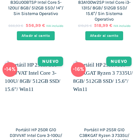
83GU00BTSP Intel Core 5-
83A100W2SP Intel Core i3-
120U/ 8GB/ 512GB SSD/ 14″/
1315/ 8GB/ 512GB SSD/
Sin Sistema Operativo
15.6″/ Sin Sistema
Operativo
El
El
El
El
556,99
€
518,99
€
666,93
€
619,25
€
IVA incluido
IVA incluido
precio
precio
precio
precio
original
actual
original
actual
Añadir al carrito
Añadir al carrito
era:
es:
era:
es:
666,93 €.
556,99 €.
619,25 €.
518,99 €.
NUEVO
NUEVO
-14%
-16%
Portátil HP 250R G10
Portátil HP 255R G10
D31VVAT Intel Core 3-100U/
C38KGAT Ryzen 3 7335U/