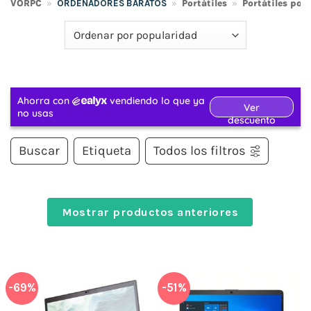
VORPC
»
ORDENADORES BARATOS
»
Portátiles
»
Portátiles po
Buscar
Etiqueta
Todos los filtros
Mostrar productos anteriores
-69%
-51%