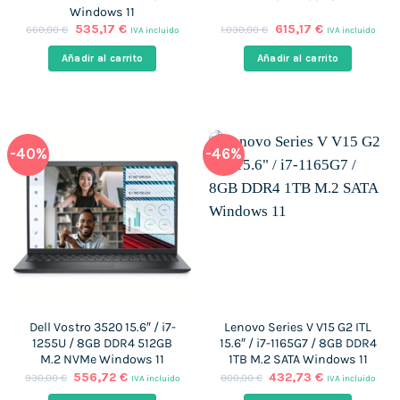
Windows 11
El
El
El
El
535,17
€
615,17
€
660,00
€
1.030,00
€
IVA incluido
IVA incluido
precio
precio
precio
precio
original
actual
original
actual
Añadir al carrito
Añadir al carrito
era:
es:
era:
es:
660,00 €.
535,17 €.
1.030,00 €.
615,17 €.
-40%
-46%
Dell Vostro 3520 15.6″ / i7-
Lenovo Series V V15 G2 ITL
1255U / 8GB DDR4 512GB
15.6″ / i7-1165G7 / 8GB DDR4
M.2 NVMe Windows 11
1TB M.2 SATA Windows 11
El
El
El
El
556,72
€
432,73
€
930,00
€
800,00
€
IVA incluido
IVA incluido
precio
precio
precio
precio