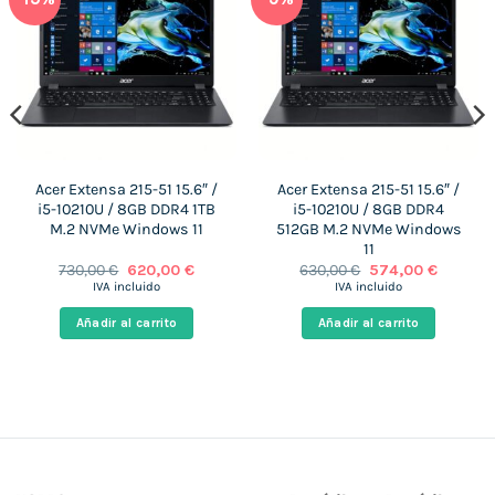
Acer Extensa 215-51 15.6″ /
Acer Extensa 215-51 15.6″ /
i5-10210U / 8GB DDR4 1TB
i5-10210U / 8GB DDR4
 €.
M.2 NVMe Windows 11
512GB M.2 NVMe Windows
11
El
El
El
El
730,00
€
620,00
€
630,00
€
574,00
€
precio
precio
precio
precio
IVA incluido
IVA incluido
original
actual
original
actual
era:
es:
era:
es:
Añadir al carrito
Añadir al carrito
730,00 €.
620,00 €.
630,00 €.
574,00 €