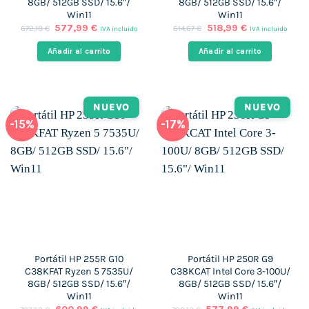
8GB/ 512GB SSD/ 15.6″/
8GB/ 512GB SSD/ 15.6″/
Win11
Win11
El
El
El
El
577,99
€
518,99
€
672,18
€
614,67
€
IVA incluido
IVA incluido
precio
precio
precio
precio
original
actual
original
actual
Añadir al carrito
Añadir al carrito
era:
es:
era:
es:
672,18 €.
577,99 €.
614,67 €.
518,99 €.
NUEVO
NUEVO
-15%
-17%
Portátil HP 255R G10
Portátil HP 250R G9
C38KFAT Ryzen 5 7535U/
C38KCAT Intel Core 3-100U/
8GB/ 512GB SSD/ 15.6″/
8GB/ 512GB SSD/ 15.6″/
Win11
Win11
El
El
El
El