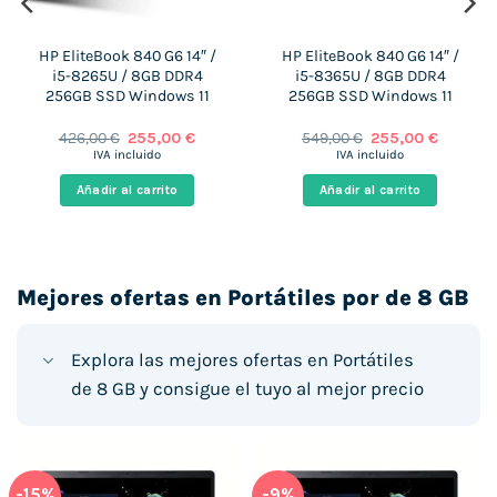
HP EliteBook 840 G6 14″ /
HP EliteBook 840 G6 14″ /
 €.
i5-8265U / 8GB DDR4
i5-8365U / 8GB DDR4
256GB SSD Windows 11
256GB SSD Windows 11
El
El
El
El
426,00
€
255,00
€
549,00
€
255,00
€
precio
precio
precio
precio
IVA incluido
IVA incluido
original
actual
original
actual
era:
es:
era:
es:
Añadir al carrito
Añadir al carrito
426,00 €.
255,00 €.
549,00 €.
255,00 €
Mejores ofertas en Portátiles por de 8 GB
Explora las mejores ofertas en Portátiles
de 8 GB y consigue el tuyo al mejor precio
-15%
-9%