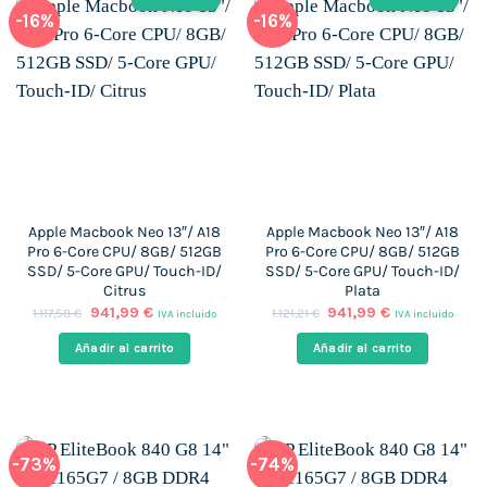
-16%
-16%
Apple Macbook Neo 13″/ A18
Apple Macbook Neo 13″/ A18
Pro 6-Core CPU/ 8GB/ 512GB
Pro 6-Core CPU/ 8GB/ 512GB
SSD/ 5-Core GPU/ Touch-ID/
SSD/ 5-Core GPU/ Touch-ID/
Citrus
Plata
El
El
El
El
941,99
€
941,99
€
1.117,58
€
1.121,21
€
IVA incluido
IVA incluido
precio
precio
precio
precio
original
actual
original
actual
Añadir al carrito
Añadir al carrito
era:
es:
era:
es:
1.117,58 €.
941,99 €.
1.121,21 €.
941,99 €.
-73%
-74%