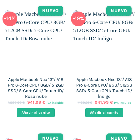
NUEVO
NUEVO
-14%
-19%
Apple Macbook Neo 13″/ A18
Apple Macbook Neo 13″/ A18
Pro 6-Core CPU/ 8GB/ 512GB
Pro 6-Core CPU/ 8GB/ 512GB
SSD/ 5-Core GPU/ Touch-ID/
SSD/ 5-Core GPU/ Touch-ID/
Rosa nube
Índigo
El
El
El
El
941,99
€
941,99
€
1.089,60
€
1.169,01
€
IVA incluido
IVA incluido
precio
precio
precio
precio
original
actual
original
actual
Añadir al carrito
Añadir al carrito
era:
es:
era:
es:
1.089,60 €.
941,99 €.
1.169,01 €.
941,99 €.
NUEVO
NUEVO