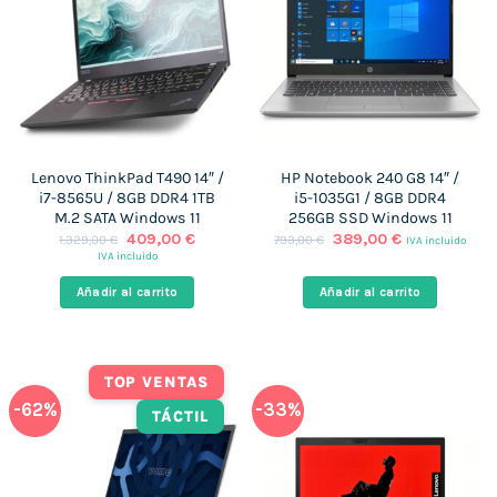
Lenovo ThinkPad T490 14″ /
HP Notebook 240 G8 14″ /
i7-8565U / 8GB DDR4 1TB
i5-1035G1 / 8GB DDR4
M.2 SATA Windows 11
256GB SSD Windows 11
El
El
El
El
409,00
€
389,00
€
1.329,00
€
793,00
€
IVA incluido
precio
precio
precio
precio
IVA incluido
original
actual
original
actual
era:
es:
era:
es:
Añadir al carrito
Añadir al carrito
1.329,00 €.
409,00 €.
793,00 €.
389,00 €.
TOP VENTAS
-62%
-33%
TÁCTIL