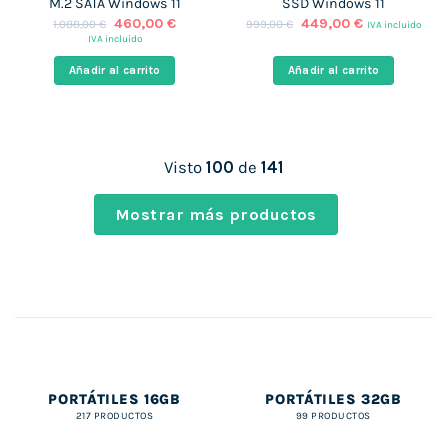
M.2 SATA Windows 11
SSD Windows 11
El
El
El
El
460,00
€
449,00
€
1.088,00
€
999,00
€
IVA incluido
precio
precio
precio
precio
IVA incluido
original
actual
original
actual
era:
es:
era:
es:
Añadir al carrito
Añadir al carrito
1.088,00 €.
460,00 €.
999,00 €.
449,00 €.
Visto
100
de
141
Mostrar más productos
PORTÁTILES 16GB
PORTÁTILES 32GB
217 PRODUCTOS
99 PRODUCTOS