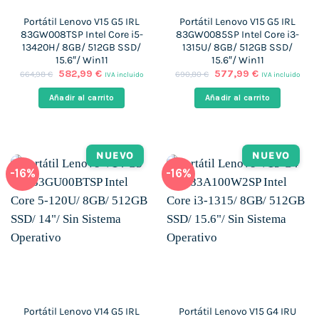
Portátil Lenovo V15 G5 IRL
Portátil Lenovo V15 G5 IRL
83GW008TSP Intel Core i5-
83GW0085SP Intel Core i3-
13420H/ 8GB/ 512GB SSD/
1315U/ 8GB/ 512GB SSD/
15.6″/ Win11
15.6″/ Win11
El
El
El
El
582,99
€
577,99
€
664,98
€
690,80
€
IVA incluido
IVA incluido
precio
precio
precio
precio
original
actual
original
actual
Añadir al carrito
Añadir al carrito
era:
es:
era:
es:
664,98 €.
582,99 €.
690,80 €.
577,99 €.
NUEVO
NUEVO
-16%
-16%
Portátil Lenovo V14 G5 IRL
Portátil Lenovo V15 G4 IRU