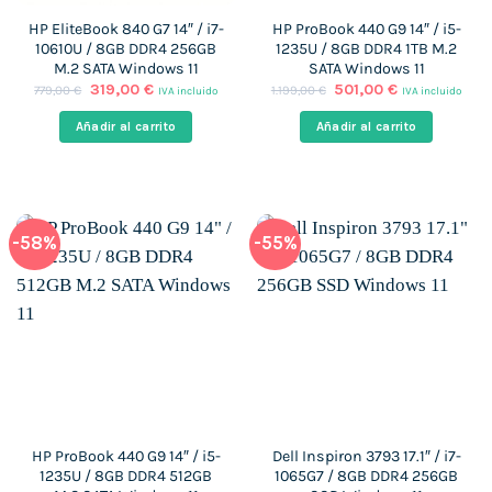
HP EliteBook 840 G7 14″ / i7-
HP ProBook 440 G9 14″ / i5-
10610U / 8GB DDR4 256GB
1235U / 8GB DDR4 1TB M.2
M.2 SATA Windows 11
SATA Windows 11
El
El
El
El
319,00
€
501,00
€
779,00
€
1.199,00
€
IVA incluido
IVA incluido
precio
precio
precio
precio
original
actual
original
actual
Añadir al carrito
Añadir al carrito
era:
es:
era:
es:
779,00 €.
319,00 €.
1.199,00 €.
501,00 €.
-58%
-55%
HP ProBook 440 G9 14″ / i5-
Dell Inspiron 3793 17.1″ / i7-
1235U / 8GB DDR4 512GB
1065G7 / 8GB DDR4 256GB