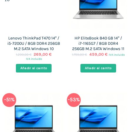
Lenovo ThinkPad T470 14″ /
HP EliteBook 840 G8 14″ /
i5-7200U / 8GB DDR4 256GB
i7-1165G7 / 8GB DDR4
M.2 SATA Windows 10
256GB M.2 SATA Windows 11
El
El
El
El
269,00
€
459,00
€
1.299,00
€
1.799,00
€
IVA incluido
precio
precio
precio
precio
IVA incluido
original
actual
original
actual
era:
es:
era:
es:
Añadir al carrito
Añadir al carrito
1.299,00 €.
269,00 €.
1.799,00 €.
459,00 €.
-51%
-53%