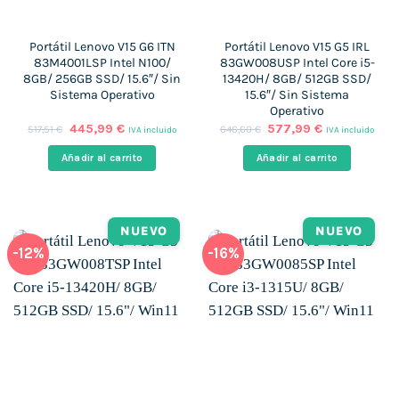
Portátil Lenovo V15 G6 ITN
Portátil Lenovo V15 G5 IRL
83M4001LSP Intel N100/
83GW008USP Intel Core i5-
8GB/ 256GB SSD/ 15.6″/ Sin
13420H/ 8GB/ 512GB SSD/
Sistema Operativo
15.6″/ Sin Sistema
Operativo
El
El
El
El
445,99
€
577,99
€
517,51
€
646,60
€
IVA incluido
IVA incluido
precio
precio
precio
precio
original
actual
original
actual
Añadir al carrito
Añadir al carrito
era:
es:
era:
es:
517,51 €.
445,99 €.
646,60 €.
577,99 €.
NUEVO
NUEVO
-12%
-16%