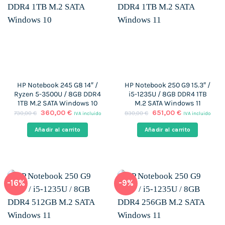
HP Notebook 245 G8 14″ /
HP Notebook 250 G9 15.3″ /
Ryzen 5-3500U / 8GB DDR4
i5-1235U / 8GB DDR4 1TB
1TB M.2 SATA Windows 10
M.2 SATA Windows 11
El
El
El
El
360,00
€
651,00
€
730,00
€
830,00
€
IVA incluido
IVA incluido
precio
precio
precio
precio
original
actual
original
actual
Añadir al carrito
Añadir al carrito
era:
es:
era:
es:
730,00 €.
360,00 €.
830,00 €.
651,00 €.
-16%
-9%