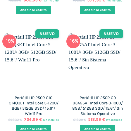
600,99
€
577,99
€
707,39
€
700,12
€
IVA incluido
IVA incluido
precio
precio
precio
precio
original
actual
original
actual
Añadir al carrito
Añadir al carrito
era:
es:
era:
es:
707,39 €.
600,99 €.
700,12 €.
577,99 €.
NUEVO
NUEVO
-19%
-16%
Portátil HP 250R G10
Portátil HP 250R G9
C14Q3ET Intel Core 5-120U/
B3AG5AT Intel Core 3-100U/
8GB/ 512GB SSD/ 15.6″/
8GB/ 512GB SSD/ 15.6″/ Sin
Win11 Pro
Sistema Operativo
El
El
El
El
724,99
€
518,99
€
898,32
€
618,29
€
IVA incluido
IVA incluido
precio
precio
precio
precio
original
actual
original
actual
Añadir al carrito
Añadir al carrito