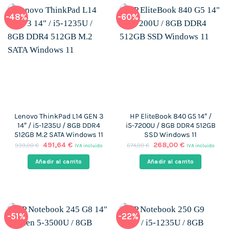
-48%
-60%
Lenovo ThinkPad L14 GEN 3
HP EliteBook 840 G5 14″ /
14″ / i5-1235U / 8GB DDR4
i5-7200U / 8GB DDR4 512GB
512GB M.2 SATA Windows 11
SSD Windows 11
El
El
El
El
491,64
€
268,00
€
939,00
€
674,00
€
IVA incluido
IVA incluido
precio
precio
precio
precio
original
actual
original
actual
Añadir al carrito
Añadir al carrito
era:
es:
era:
es:
939,00 €.
491,64 €.
674,00 €.
268,00 €.
-51%
-22%