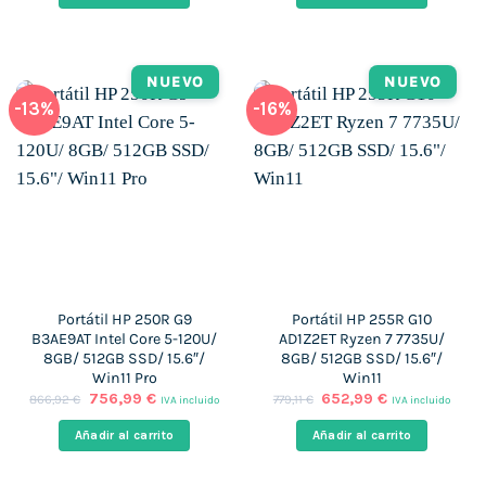
era:
es:
era:
es:
898,32 €.
724,99 €.
618,29 €.
518,99 €.
NUEVO
NUEVO
-13%
-16%
Portátil HP 250R G9
Portátil HP 255R G10
B3AE9AT Intel Core 5-120U/
AD1Z2ET Ryzen 7 7735U/
8GB/ 512GB SSD/ 15.6″/
8GB/ 512GB SSD/ 15.6″/
Win11 Pro
Win11
El
El
El
El
756,99
€
652,99
€
866,92
€
779,11
€
IVA incluido
IVA incluido
precio
precio
precio
precio
original
actual
original
actual
Añadir al carrito
Añadir al carrito
era:
es:
era:
es:
866,92 €.
756,99 €.
779,11 €.
652,99 €.