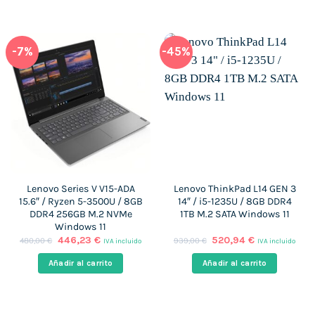
-7%
-45%
Lenovo Series V V15-ADA
Lenovo ThinkPad L14 GEN 3
15.6″ / Ryzen 5-3500U / 8GB
14″ / i5-1235U / 8GB DDR4
DDR4 256GB M.2 NVMe
1TB M.2 SATA Windows 11
Windows 11
El
El
El
El
446,23
€
520,94
€
480,00
€
939,00
€
IVA incluido
IVA incluido
precio
precio
precio
precio
original
actual
original
actual
Añadir al carrito
Añadir al carrito
era:
es:
era:
es:
480,00 €.
446,23 €.
939,00 €.
520,94 €.