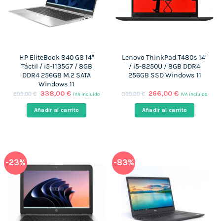
HP EliteBook 840 G8 14″
Lenovo ThinkPad T480s 14″
Táctil / i5-1135G7 / 8GB
/ i5-8250U / 8GB DDR4
DDR4 256GB M.2 SATA
256GB SSD Windows 11
Windows 11
El
El
El
El
338,00
€
266,00
€
899,00
€
399,00
€
IVA incluido
IVA incluido
precio
precio
precio
precio
original
actual
original
actual
Añadir al carrito
Añadir al carrito
era:
es:
era:
es:
899,00 €.
338,00 €.
399,00 €.
266,00 €.
-23%
-83%