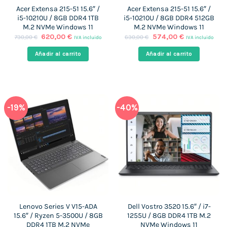
Acer Extensa 215-51 15.6″ /
Acer Extensa 215-51 15.6″ /
i5-10210U / 8GB DDR4 1TB
i5-10210U / 8GB DDR4 512GB
M.2 NVMe Windows 11
M.2 NVMe Windows 11
El
El
El
El
620,00
€
574,00
€
730,00
€
630,00
€
IVA incluido
IVA incluido
precio
precio
precio
precio
original
actual
original
actual
Añadir al carrito
Añadir al carrito
era:
es:
era:
es:
730,00 €.
620,00 €.
630,00 €.
574,00 €.
-19%
-40%
Lenovo Series V V15-ADA
Dell Vostro 3520 15.6″ / i7-
15.6″ / Ryzen 5-3500U / 8GB
1255U / 8GB DDR4 1TB M.2
DDR4 1TB M.2 NVMe
NVMe Windows 11