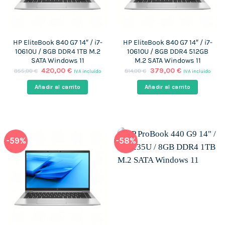
HP EliteBook 840 G7 14″ / i7-
HP EliteBook 840 G7 14″ / i7-
10610U / 8GB DDR4 1TB M.2
10610U / 8GB DDR4 512GB
SATA Windows 11
M.2 SATA Windows 11
El
El
El
El
420,00
€
379,00
€
855,00
€
814,00
€
IVA incluido
IVA incluido
precio
precio
precio
precio
original
actual
original
actual
Añadir al carrito
Añadir al carrito
era:
es:
era:
es:
855,00 €.
420,00 €.
814,00 €.
379,00 €.
-59%
-58%