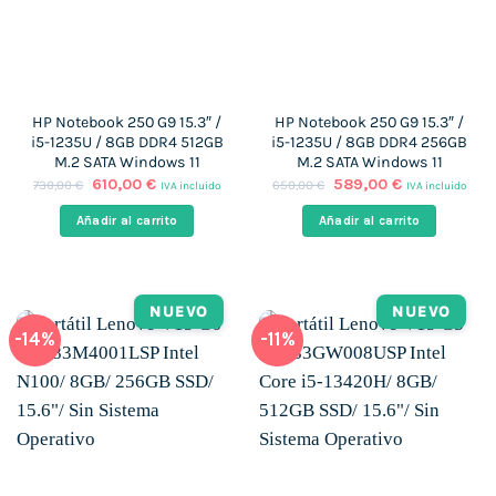
HP Notebook 250 G9 15.3″ /
HP Notebook 250 G9 15.3″ /
i5-1235U / 8GB DDR4 512GB
i5-1235U / 8GB DDR4 256GB
M.2 SATA Windows 11
M.2 SATA Windows 11
El
El
El
El
610,00
€
589,00
€
730,00
€
650,00
€
IVA incluido
IVA incluido
precio
precio
precio
precio
original
actual
original
actual
Añadir al carrito
Añadir al carrito
era:
es:
era:
es:
730,00 €.
610,00 €.
650,00 €.
589,00 €.
NUEVO
NUEVO
-14%
-11%