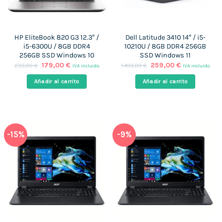
HP EliteBook 820 G3 12.3″ /
Dell Latitude 3410 14″ / i5-
i5-6300U / 8GB DDR4
10210U / 8GB DDR4 256GB
256GB SSD Windows 10
SSD Windows 11
El
El
El
El
179,00
€
259,00
€
233,00
€
1.499,00
€
IVA incluido
IVA incluido
precio
precio
precio
precio
original
actual
original
actual
Añadir al carrito
Añadir al carrito
era:
es:
era:
es:
233,00 €.
179,00 €.
1.499,00 €.
259,00 €.
-15%
-9%