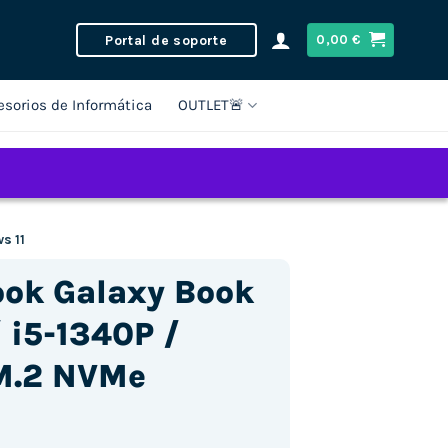
Portal de soporte
0,00
€
esorios de Informática
OUTLET🚨
s 11
ok Galaxy Book
/ i5-1340P /
M.2 NVMe