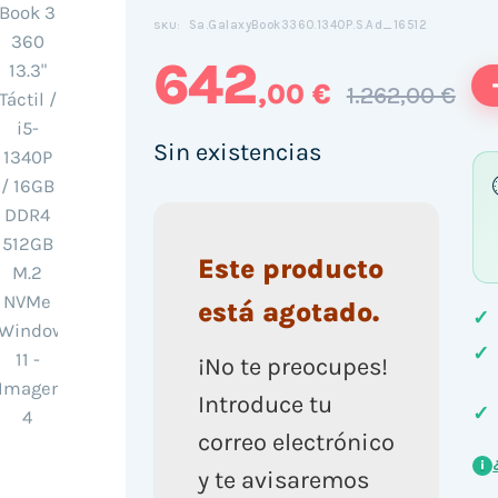
Sa.GalaxyBook3360.1340P.S.Ad_16512
SKU:
642
,00 €
1.262,00 €
Sin existencias
Este producto
está agotado.
✓
✓
¡No te preocupes!
Introduce tu
✓
correo electrónico
i
y te avisaremos