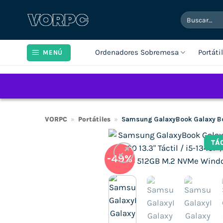
Saltar
Buscar
al
por:
contenido
Ordenadores Sobremesa
Portáti
MENÚ
VORPC
»
Portátiles
»
Samsung GalaxyBook Galaxy Boo
TÁ
-49%