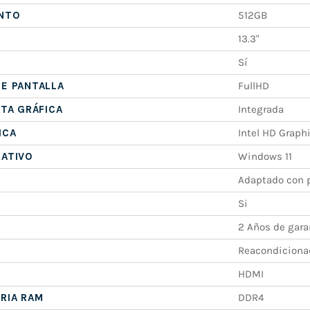
NTO
512GB
13.3"
Sí
E PANTALLA
FullHD
ETA GRÁFICA
Integrada
ICA
Intel HD Graph
RATIVO
Windows 11
Adaptado con p
Si
2 Años de gara
Reacondiciona
HDMI
RIA RAM
DDR4