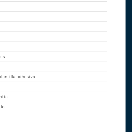
ics
lantilla adhesiva
ntía
do