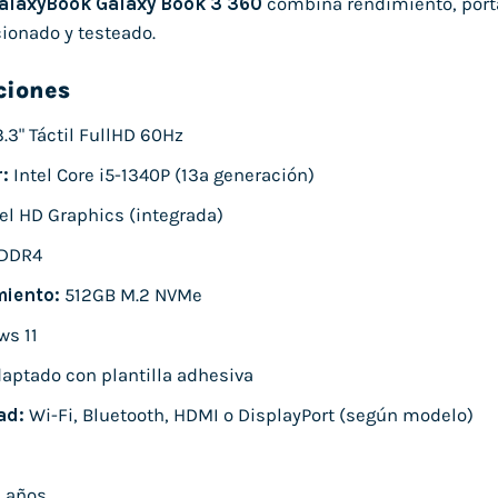
laxyBook Galaxy Book 3 360
combina rendimiento, portab
cionado y testeado.
ciones
.3" Táctil FullHD 60Hz
:
Intel Core i5-1340P (13ª generación)
el HD Graphics (integrada)
DDR4
iento:
512GB M.2 NVMe
s 11
aptado con plantilla adhesiva
ad:
Wi-Fi, Bluetooth, HDMI o DisplayPort (según modelo)
 años