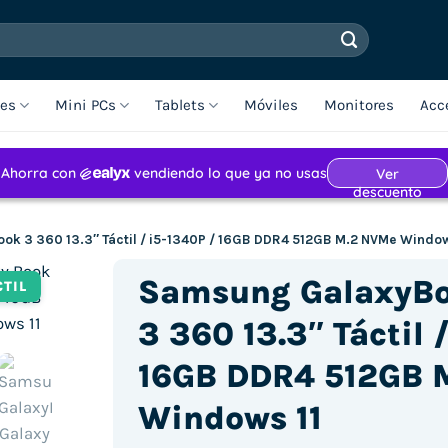
les
Mini PCs
Tablets
Móviles
Monitores
Acc
k 3 360 13.3″ Táctil / i5-1340P / 16GB DDR4 512GB M.2 NVMe Window
Samsung GalaxyBo
CTIL
3 360 13.3″ Táctil 
16GB DDR4 512GB 
Windows 11