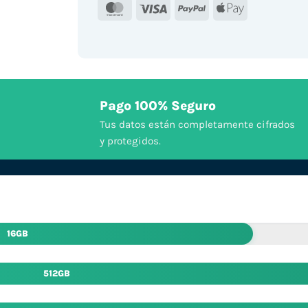
MasterCard
Visa
PayPal
Apple
Pay
Pago 100% Seguro
Tus datos están completamente cifrados
y protegidos.
16GB
512GB