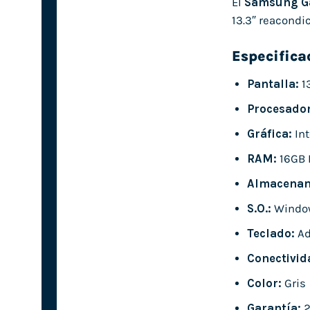
El
Samsung Ga
13.3″ reacondi
Especifica
Pantalla:
13
Procesador
Gráfica:
Int
RAM:
16GB 
Almacenam
S.O.:
Window
Teclado:
Ad
Conectivid
Color:
Gris
Garantía:
2