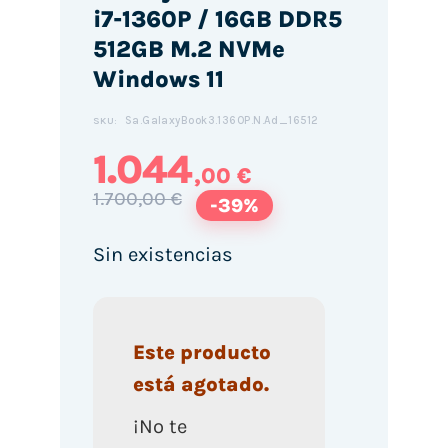
i7-1360P / 16GB DDR5
512GB M.2 NVMe
Windows 11
Sa.GalaxyBook3.1360P.N.Ad_16512
SKU:
1.044
,00 €
1.700,00 €
-39%
Sin existencias
Este producto
está agotado.
¡No te