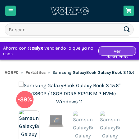
Saltar
al
contenido
Buscar
por:
VORPC
»
Portátiles
»
Samsung GalaxyBook Galaxy Book 3 15.6″ 
-39%