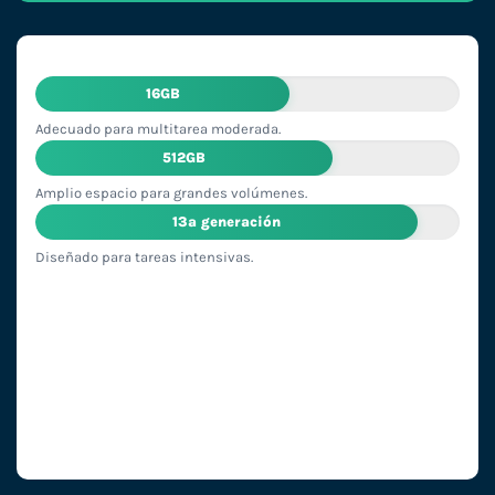
16GB
Adecuado para multitarea moderada.
512GB
Amplio espacio para grandes volúmenes.
13ª generación
Diseñado para tareas intensivas.