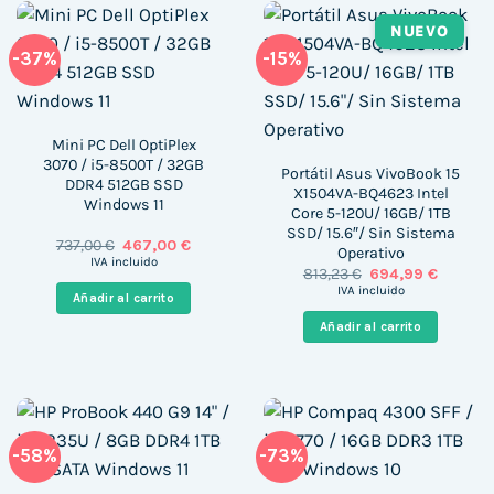
NUEVO
-37%
-15%
Mini PC Dell OptiPlex
3070 / i5-8500T / 32GB
Portátil Asus VivoBook 15
DDR4 512GB SSD
X1504VA-BQ4623 Intel
Windows 11
Core 5-120U/ 16GB/ 1TB
SSD/ 15.6″/ Sin Sistema
El
El
737,00
€
467,00
€
Operativo
precio
precio
IVA incluido
El
El
813,23
€
694,99
€
original
actual
precio
precio
era:
es:
IVA incluido
Añadir al carrito
original
actual
737,00 €.
467,00 €.
era:
es:
Añadir al carrito
813,23 €.
694,99 €
-58%
-73%