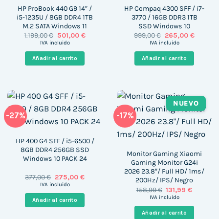
HP ProBook 440 G9 14″ /
HP Compaq 4300 SFF / i7-
i5-1235U / 8GB DDR4 1TB
3770 / 16GB DDR3 1TB
M.2 SATA Windows 11
SSD Windows 10
El
El
El
El
1.199,00
€
501,00
€
999,00
€
265,00
€
precio
precio
precio
precio
IVA incluido
IVA incluido
original
actual
original
actual
era:
es:
era:
es:
Añadir al carrito
Añadir al carrito
1.199,00 €.
501,00 €.
999,00 €.
265,00 
NUEVO
-27%
-17%
HP 400 G4 SFF / i5-6500 /
8GB DDR4 256GB SSD
Monitor Gaming Xiaomi
Windows 10 PACK 24
Gaming Monitor G24i
2026 23.8″/ Full HD/ 1ms/
El
El
377,00
€
275,00
€
200Hz/ IPS/ Negro
precio
precio
IVA incluido
El
El
158,99
€
131,99
€
original
actual
precio
precio
era:
es:
IVA incluido
Añadir al carrito
original
actual
377,00 €.
275,00 €.
era:
es:
Añadir al carrito
158,99 €.
131,99 €.