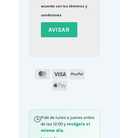
acuerdo con los
términos y
condiciones
MasterCard
Visa
PayPal
Apple
Pay
Pide de lunes a jueves antes
de las 12:00 y
recógelo el
mismo día
.