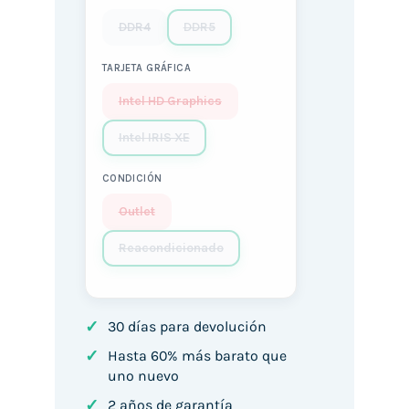
DDR4
DDR5
TARJETA GRÁFICA
Intel HD Graphics
Intel IRIS XE
CONDICIÓN
Outlet
Reacondicionado
✓
30 días para devolución
✓
Hasta 60% más barato que
uno nuevo
✓
2 años de garantía