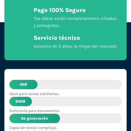
Pago 100% Seguro
Tus datos están completamente cifrados
y protegidos.
Servicio técnico
Garantía de 3 años, la mayor del mercado
4GB
Ideal para tareas cotidianas.
64GB
Suficiente para documentos.
6ª generación
Capaz de tareas complejas.