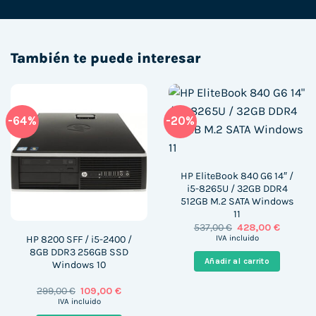
También te puede interesar
-64%
-20%
HP EliteBook 840 G6 14″ /
i5-8265U / 32GB DDR4
512GB M.2 SATA Windows
11
El
El
537,00
€
428,00
€
precio
precio
HP 8200 SFF / i5-2400 /
IVA incluido
original
actual
8GB DDR3 256GB SSD
era:
es:
Añadir al carrito
Windows 10
537,00 €.
428,00 
El
El
299,00
€
109,00
€
precio
precio
IVA incluido
original
actual