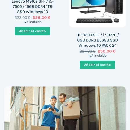
Lenovo M910s SFF / i5-
7500 / 16GB DDR4 1TB
SSD Windows 10
El
El
523,00
€
356,00
€
precio
precio
IVA incluido
original
actual
era:
es:
Añadir al carrito
523,00 €.
356,00 €.
HP 8300 SFF / i7-3770 /
8GB DDR3 256GB SSD
Windows 10 PACK 24
El
El
287,00
€
250,00
€
precio
precio
IVA incluido
original
actual
era:
es:
Añadir al carrito
287,00 €.
250,00 