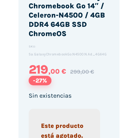
Chromebook Go 14″ /
Celeron-N4500 / 4GB
DDR4 64GB SSD
ChromeOS
SKU:
Sa.GalaxyChromebookGo.N4500.N.Ad_4G64G
219
,00 €
299,00 €
-27%
Sin existencias
Este producto
está agotado.