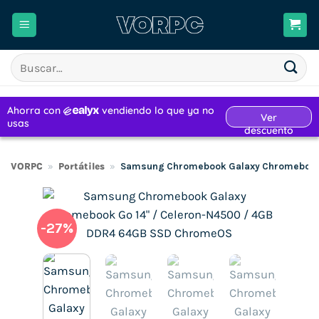
Saltar
al
contenido
Buscar
por:
VORPC
»
Portátiles
»
Samsung Chromebook Galaxy Chromebook 
-27%