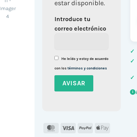
estar disponible.
Introduce tu
correo electrónico
✓
He leído y estoy de acuerdo
✓
con los
términos y condiciones
✓
i
MasterCard
Visa
PayPal
Apple
Pay