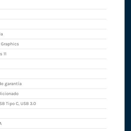
da
D Graphics
 11
de garantía
icionado
SB Tipo C, USB 3.0
A