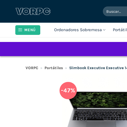
Saltar
Buscar
al
por:
contenido
Ordenadores Sobremesa
Portáti
MENÚ
VORPC
»
Portátiles
»
Slimbook Executive Executive 1
-47%