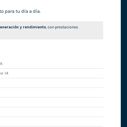
o para tu día a día.
neración y rendimiento
, con prestaciones
ok
ve 14