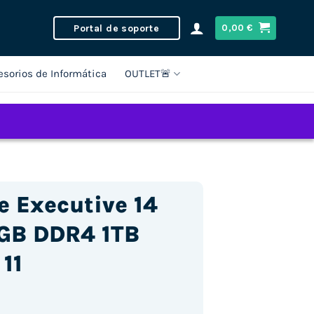
Portal de soporte
0,00
€
esorios de Informática
OUTLET🚨
e Executive 14
16GB DDR4 1TB
11