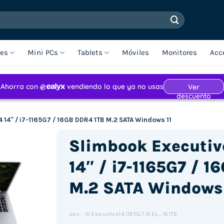
les
Mini PCs
Tablets
Móviles
Monitores
Acc
4 14″ / i7-1165G7 / 16GB DDR4 1TB M.2 SATA Windows 11
Slimbook Executiv
14″ / i7-1165G7 / 
M.2 SATA Windows 
Sl.Executive14.1165G7.N.Es_161TB
SKU: