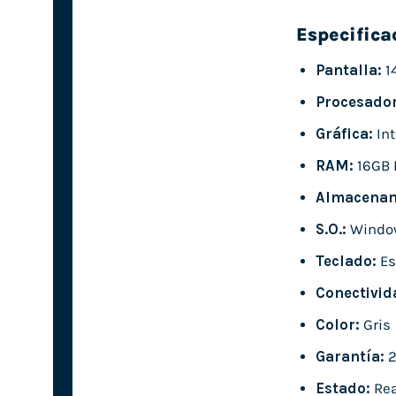
Especifica
Pantalla:
1
Procesador
Gráfica:
Int
RAM:
16GB 
Almacenam
S.O.:
Window
Teclado:
Es
Conectivid
Color:
Gris
Garantía:
2
Estado:
Rea