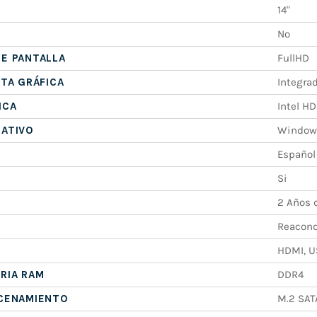
14"
No
E PANTALLA
FullHD
ETA GRÁFICA
Integra
ICA
Intel H
RATIVO
Windows
Español
Si
2 Años 
Reacond
HDMI, U
RIA RAM
DDR4
ACENAMIENTO
M.2 SAT