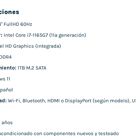
ciones
4" FullHD 60Hz
:
Intel Core i7-1165G7 (11ª generación)
el HD Graphics (integrada)
DDR4
iento:
1TB M.2 SATA
s 11
pañol
ad:
Wi-Fi, Bluetooth, HDMI o DisplayPort (según modelo), U
 años
condicionado con componentes nuevos y testeado