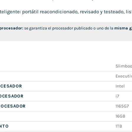
ligente: portátil reacondicionado, revisado y testeado, list
 procesador:
se garantiza el procesador publicado o uno de la
misma ge
Slimbo
Executi
OCESADOR
Intel
ROCESADOR
i7
ROCESADOR
1165G7
16GB
NTO
1TB