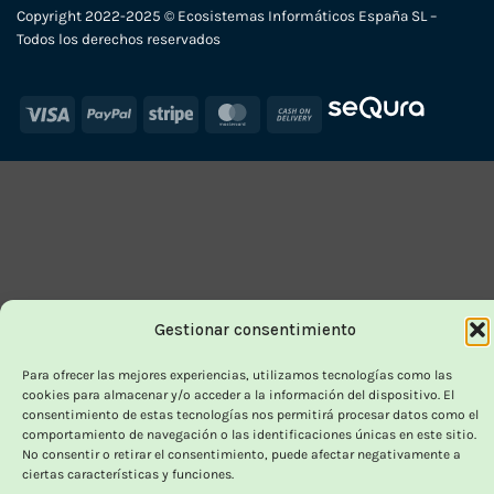
Copyright 2022-2025 © Ecosistemas Informáticos España SL –
Todos los derechos reservados
Visa
PayPal
Stripe
MasterCard
Cash
On
Delivery
Gestionar consentimiento
Para ofrecer las mejores experiencias, utilizamos tecnologías como las
cookies para almacenar y/o acceder a la información del dispositivo. El
consentimiento de estas tecnologías nos permitirá procesar datos como el
comportamiento de navegación o las identificaciones únicas en este sitio.
No consentir o retirar el consentimiento, puede afectar negativamente a
ciertas características y funciones.