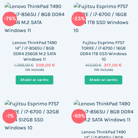
-76%
-23%
Lenovo ThinkPad T490
Fujitsu Esprimo P757
14″ / i7-8565U / 8GB
TORRE / i7-6700 / 16GB
DDR4 256GB M.2 SATA
DDR4 1TB SSD Windows
Windows 11
10
El
El
El
El
1.299,00
€
309,00
€
412,00
€
317,00
€
precio
precio
precio
precio
IVA incluido
IVA incluido
original
actual
original
actual
era:
es:
era:
es:
Añadir al carrito
Añadir al carrito
1.299,00 €.
309,00 €.
412,00 €.
317,00 €.
-1%
-69%
Lenovo ThinkPad T490
14″ / i7-8565U / 8GB