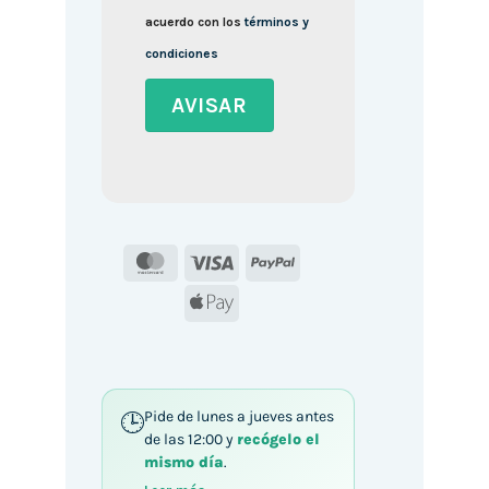
acuerdo con los
términos y
condiciones
MasterCard
Visa
PayPal
Apple
Pay
Pide de lunes a jueves antes
de las 12:00 y
recógelo el
mismo día
.