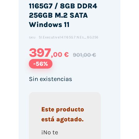
1165G7 / 8GB DDR4
256GB M.2 SATA
Windows 11
Sl.Executive14.1165G7.N.Es_8G256
SKU:
397
,00 €
901,00 €
-56%
Sin existencias
Este producto
está agotado.
¡No te