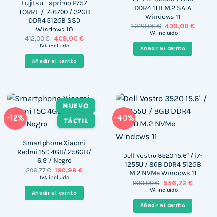
Fujitsu Esprimo P757
DDR4 1TB M.2 SATA
TORRE / i7-6700 / 32GB
Windows 11
DDR4 512GB SSD
El
El
1.329,00
€
409,00
€
Windows 10
precio
precio
IVA incluido
El
El
412,00
€
408,00
€
original
actual
precio
precio
era:
es:
IVA incluido
Añadir al carrito
original
actual
1.329,00 €.
409,00 
era:
es:
Añadir al carrito
412,00 €.
408,00 €.
NUEVO
-12%
-40%
TÁCTIL
Smartphone Xiaomi
Redmi 15C 4GB/ 256GB/
Dell Vostro 3520 15.6″ / i7-
6.9″/ Negro
1255U / 8GB DDR4 512GB
El
El
206,77
€
180,99
€
M.2 NVMe Windows 11
precio
precio
IVA incluido
El
El
930,00
€
556,72
€
original
actual
precio
precio
era:
es:
IVA incluido
Añadir al carrito
original
actual
206,77 €.
180,99 €.
era:
es:
Añadir al carrito
930,00 €.
556,72 €