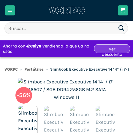
Saltar
al
contenido
Buscar
por:
VORPC
»
Portátiles
»
Slimbook Executive Executive 14 14″ / i7-
-56%