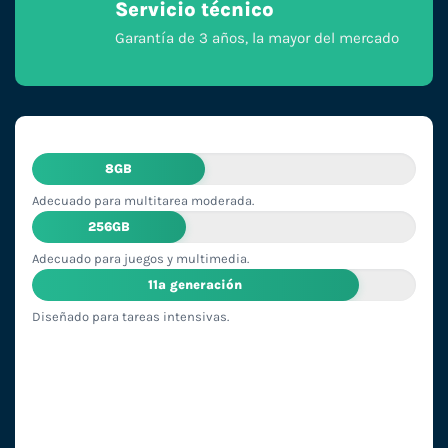
Servicio técnico
Garantía de 3 años, la mayor del mercado
8GB
Adecuado para multitarea moderada.
256GB
Adecuado para juegos y multimedia.
11ª generación
Diseñado para tareas intensivas.