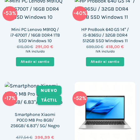
-53%
-40%
Mini PC Lenovo M910Q /
HP ProBook 640 G5 14″ /
i7-6700T / 16GB DDR4 1TB
i5-8365U / 32GB DDR4
SSD Windows 10
512GB SSD Windows 11
El
El
El
El
615,00
€
291,00
€
699,00
€
418,00
€
precio
precio
precio
precio
IVA incluido
IVA incluido
original
actual
original
actual
era:
es:
era:
es:
Añadir al carrito
Añadir al carrito
615,00 €.
291,00 €.
699,00 €.
418,00 €
NUEVO
-17%
-52%
TÁCTIL
Smartphone Xiaomi
POCO M8 Pro 8GB/
256GB/ 6.83″/ 5G/ Negro
El
El
477,54
€
396,99
€