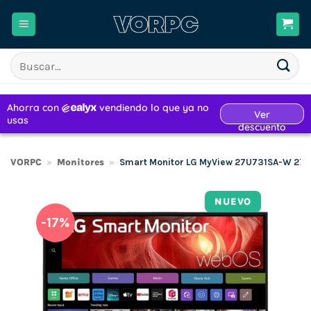
Saltar
al
contenido
Buscar
por:
VORPC
»
Monitores
»
Smart Monitor LG MyView 27U731SA-W 27″/
NUEVO
-17%