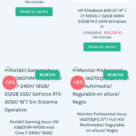
precio
precio
IVA incluido
original
actual
era:
es:
HP EliteBook 840 G7 14″ /
Añadir al carrito
477,54 €.
396,99 €.
i7-10510U / 32GB DDR4
512GB M.2 SATA Windows
11
El
El
1.259,00
€
610,00
€
precio
precio
IVA incluido
original
actual
era:
es:
Añadir al carrito
1.259,00 €.
610,00 
NUEVO
NUEVO
-16%
-16%
Monitor Profesional Asus
VA27DQFS 27″/ Full HD/
Portátil Gaming Asus V16
Multimedia/ Regulable
V3607VM-RP019 Intel
en altura/ Negro
Core 7-240H/ 16GB/