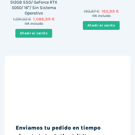
512GB SSD/ GeForce RTX
5050/ 16″/ Sin Sistema
El
El
193,87
€
162,99
€
Operativo
precio
precio
IVA incluido
El
El
1.291,02
€
1.086,99
€
original
actual
precio
precio
era:
es:
IVA incluido
Añadir al carrito
original
actual
193,87 €.
162,99 €
era:
es:
Añadir al carrito
1.291,02 €.
1.086,99 €.
Enviamos tu pedido en tiempo