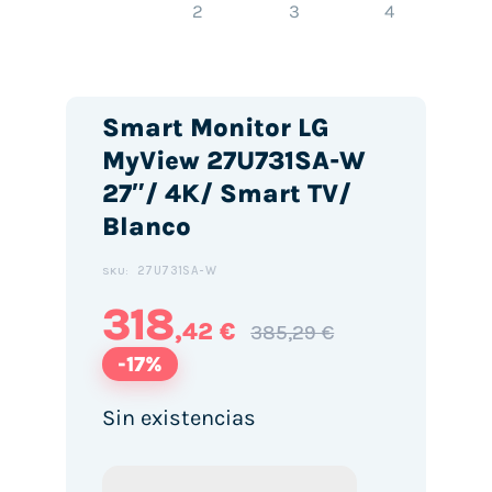
Smart Monitor LG
MyView 27U731SA-W
27″/ 4K/ Smart TV/
Blanco
27U731SA-W
SKU:
318
,42 €
385,29 €
-17%
Sin existencias