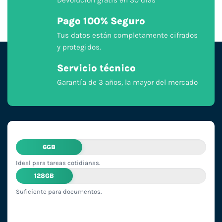
Pago 100% Seguro
Tus datos están completamente cifrados
y protegidos.
Servicio técnico
Garantía de 3 años, la mayor del mercado
6GB
Ideal para tareas cotidianas.
128GB
Suficiente para documentos.