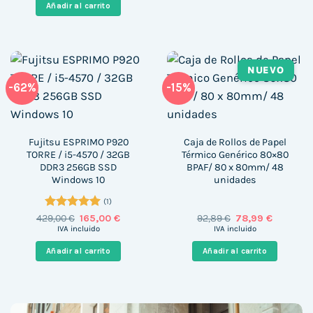
era:
es:
Añadir al carrito
1.499,00 €.
679,00 €.
NUEVO
-62%
-15%
Fujitsu ESPRIMO P920
Caja de Rollos de Papel
TORRE / i5-4570 / 32GB
Térmico Genérico 80×80
DDR3 256GB SSD
BPAF/ 80 x 80mm/ 48
Windows 10
unidades
(1)
Valorado
El
El
El
El
429,00
€
165,00
€
92,89
€
78,99
€
precio
precio
precio
precio
con
5
de 5
IVA incluido
IVA incluido
original
actual
original
actual
era:
es:
era:
es:
Añadir al carrito
Añadir al carrito
429,00 €.
165,00 €.
92,89 €.
78,99 €.