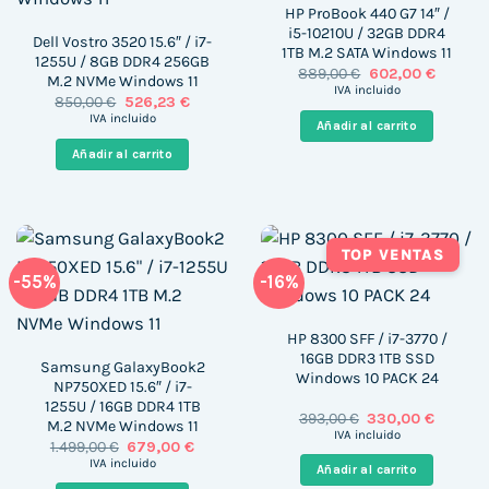
HP ProBook 440 G7 14″ /
i5-10210U / 32GB DDR4
Dell Vostro 3520 15.6″ / i7-
1TB M.2 SATA Windows 11
1255U / 8GB DDR4 256GB
El
El
889,00
€
602,00
€
M.2 NVMe Windows 11
precio
precio
IVA incluido
El
El
850,00
€
526,23
€
original
actual
precio
precio
era:
es:
IVA incluido
Añadir al carrito
original
actual
889,00 €.
602,00 
era:
es:
Añadir al carrito
850,00 €.
526,23 €.
TOP VENTAS
-55%
-16%
HP 8300 SFF / i7-3770 /
16GB DDR3 1TB SSD
Samsung GalaxyBook2
Windows 10 PACK 24
NP750XED 15.6″ / i7-
1255U / 16GB DDR4 1TB
El
El
393,00
€
330,00
€
M.2 NVMe Windows 11
precio
precio
IVA incluido
El
El
1.499,00
€
679,00
€
original
actual
precio
precio
era:
es:
IVA incluido
Añadir al carrito
original
actual
393,00 €.
330,00 