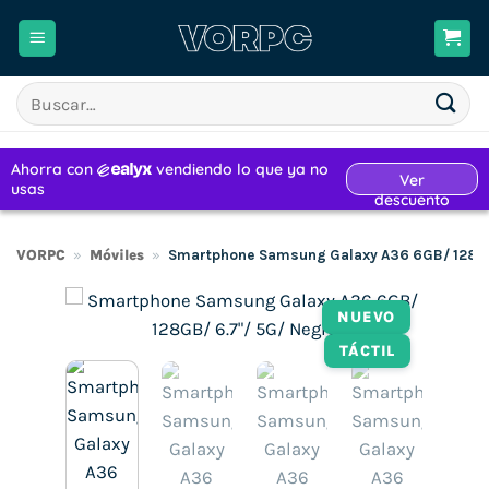
Saltar
al
contenido
Buscar
por:
VORPC
»
Móviles
»
Smartphone Samsung Galaxy A36 6GB/ 128GB
NUEVO
TÁCTIL