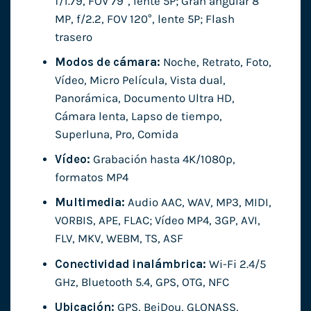
f/1.79, FOV 79°, lente 5P; Gran angular 8
MP, f/2.2, FOV 120°, lente 5P; Flash
trasero
Modos de cámara:
Noche, Retrato, Foto,
Vídeo, Micro Película, Vista dual,
Panorámica, Documento Ultra HD,
Cámara lenta, Lapso de tiempo,
Superluna, Pro, Comida
Vídeo:
Grabación hasta 4K/1080p,
formatos MP4
Multimedia:
Audio AAC, WAV, MP3, MIDI,
VORBIS, APE, FLAC; Vídeo MP4, 3GP, AVI,
FLV, MKV, WEBM, TS, ASF
Conectividad inalámbrica:
Wi-Fi 2.4/5
GHz, Bluetooth 5.4, GPS, OTG, NFC
Ubicación:
GPS, BeiDou, GLONASS,