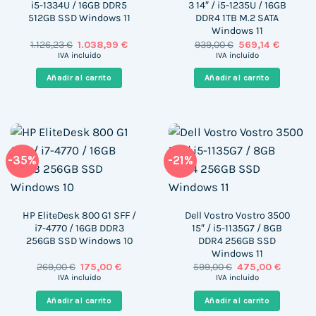
i5-1334U / 16GB DDR5
3 14″ / i5-1235U / 16GB
512GB SSD Windows 11
DDR4 1TB M.2 SATA
Windows 11
El
El
El
El
1.126,23
€
1.038,99
€
939,00
€
569,14
€
precio
precio
precio
precio
IVA incluido
IVA incluido
original
actual
original
actual
era:
es:
era:
es:
Añadir al carrito
Añadir al carrito
1.126,23 €.
1.038,99 €.
939,00 €.
569,14 €
-35%
-21%
HP EliteDesk 800 G1 SFF /
Dell Vostro Vostro 3500
i7-4770 / 16GB DDR3
15″ / i5-1135G7 / 8GB
256GB SSD Windows 10
DDR4 256GB SSD
Windows 11
El
El
El
El
269,00
€
175,00
€
599,00
€
475,00
€
precio
precio
precio
precio
IVA incluido
IVA incluido
original
actual
original
actual
era:
es:
era:
es:
Añadir al carrito
Añadir al carrito
269,00 €.
175,00 €.
599,00 €.
475,00 €