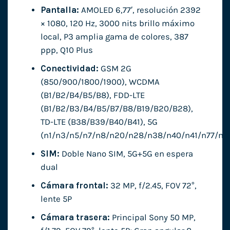
Pantalla:
AMOLED 6,77′, resolución 2392
× 1080, 120 Hz, 3000 nits brillo máximo
local, P3 amplia gama de colores, 387
ppp, Q10 Plus
Conectividad:
GSM 2G
(850/900/1800/1900), WCDMA
(B1/B2/B4/B5/B8), FDD-LTE
(B1/B2/B3/B4/B5/B7/B8/B19/B20/B28),
TD-LTE (B38/B39/B40/B41), 5G
(n1/n3/n5/n7/n8/n20/n28/n38/n40/n41/n77/n7
SIM:
Doble Nano SIM, 5G+5G en espera
dual
Cámara frontal:
32 MP, f/2.45, FOV 72°,
lente 5P
Cámara trasera:
Principal Sony 50 MP,