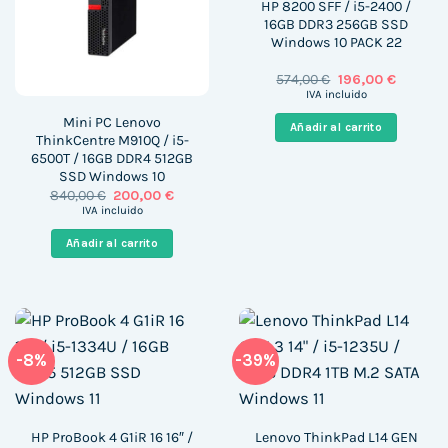
HP 8200 SFF / i5-2400 /
16GB DDR3 256GB SSD
Windows 10 PACK 22
El
El
574,00
€
196,00
€
precio
precio
IVA incluido
original
actual
era:
es:
Mini PC Lenovo
Añadir al carrito
574,00 €.
196,00 €
ThinkCentre M910Q / i5-
6500T / 16GB DDR4 512GB
SSD Windows 10
El
El
840,00
€
200,00
€
precio
precio
IVA incluido
original
actual
era:
es:
Añadir al carrito
840,00 €.
200,00 €.
-8%
-39%
HP ProBook 4 G1iR 16 16″ /
Lenovo ThinkPad L14 GEN