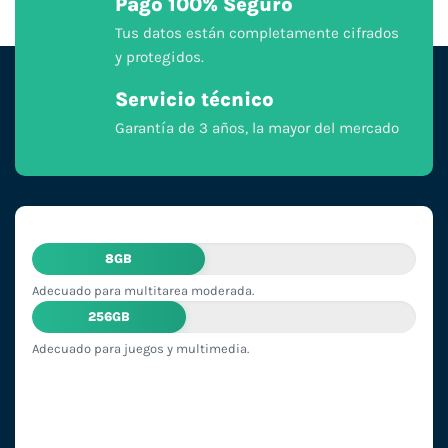
Pago 100% Seguro
Tus datos están completamente cifrados
y protegidos.
Servicio técnico
Garantía de 3 años, la mayor del mercado
8GB
Adecuado para multitarea moderada.
256GB
Adecuado para juegos y multimedia.