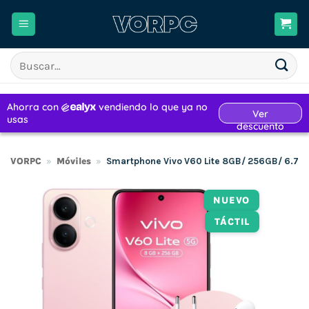
Saltar
al
contenido
Buscar
por:
VORPC
»
Móviles
»
Smartphone Vivo V60 Lite 8GB/ 256GB/ 6.77″
NUEVO
TÁCTIL