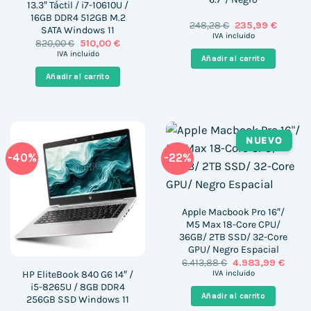
13.3″ Táctil / i7-10610U /
16GB DDR4 512GB M.2
El
El
248,28
€
235,99
€
SATA Windows 11
precio
precio
IVA incluido
El
El
820,00
€
510,00
€
original
actual
precio
precio
era:
es:
IVA incluido
Añadir al carrito
original
actual
248,28 €.
235,99 
era:
es:
Añadir al carrito
820,00 €.
510,00 €.
NUEVO
-40%
-22%
Apple Macbook Pro 16″/
M5 Max 18-Core CPU/
36GB/ 2TB SSD/ 32-Core
GPU/ Negro Espacial
El
El
6.413,88
€
4.983,99
€
precio
precio
HP EliteBook 840 G6 14″ /
IVA incluido
original
actua
i5-8265U / 8GB DDR4
era:
es:
Añadir al carrito
256GB SSD Windows 11
6.413,88 €.
4.983,