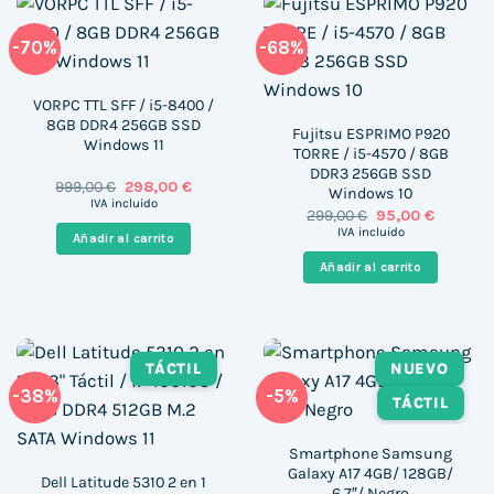
-70%
-68%
VORPC TTL SFF / i5-8400 /
8GB DDR4 256GB SSD
Fujitsu ESPRIMO P920
Windows 11
TORRE / i5-4570 / 8GB
DDR3 256GB SSD
El
El
999,00
€
298,00
€
Windows 10
precio
precio
IVA incluido
El
El
299,00
€
95,00
€
original
actual
precio
precio
era:
es:
IVA incluido
Añadir al carrito
original
actual
999,00 €.
298,00 €.
era:
es:
Añadir al carrito
299,00 €.
95,00 €.
TÁCTIL
NUEVO
-38%
-5%
TÁCTIL
Smartphone Samsung
Galaxy A17 4GB/ 128GB/
Dell Latitude 5310 2 en 1
6.7″/ Negro