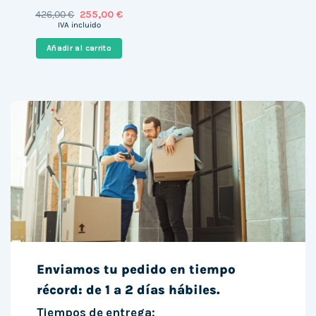
El
El
426,00
€
255,00
€
precio
precio
IVA incluido
original
actual
era:
es:
Añadir al carrito
426,00 €.
255,00 €.
Enviamos tu pedido en tiempo
récord: de 1 a 2 días hábiles.
Tiempos de entrega: