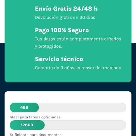
Envío Gratis 24/48 h
Devolución gratis en 30 días
Pago 100% Seguro
Tus datos están completamente cifrados
y protegidos.
Servicio técnico
Garantía de 3 años, la mayor del mercado
4GB
Ideal para tareas cotidianas.
128GB
Suficiente para documentos.