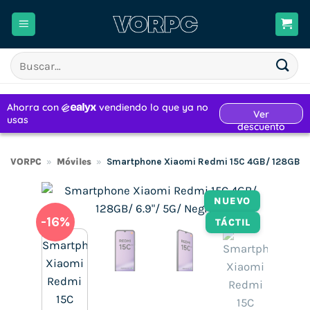
Saltar
al
contenido
Buscar
por:
VORPC
»
Móviles
»
Smartphone Xiaomi Redmi 15C 4GB/ 128GB/ 6
NUEVO
-16%
TÁCTIL