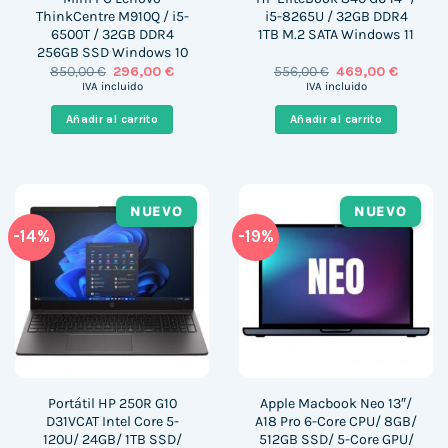
ThinkCentre M910Q / i5-
i5-8265U / 32GB DDR4
6500T / 32GB DDR4
1TB M.2 SATA Windows 11
256GB SSD Windows 10
El
El
El
El
850,00
€
296,00
€
556,00
€
469,00
€
precio
precio
precio
precio
IVA incluido
IVA incluido
original
actual
original
actual
era:
es:
era:
es:
Añadir al carrito
Añadir al carrito
850,00 €.
296,00 €.
556,00 €.
469,00 
NUEVO
NUEVO
-14%
-19%
Portátil HP 250R G10
Apple Macbook Neo 13″/
D31VCAT Intel Core 5-
A18 Pro 6-Core CPU/ 8GB/
120U/ 24GB/ 1TB SSD/
512GB SSD/ 5-Core GPU/