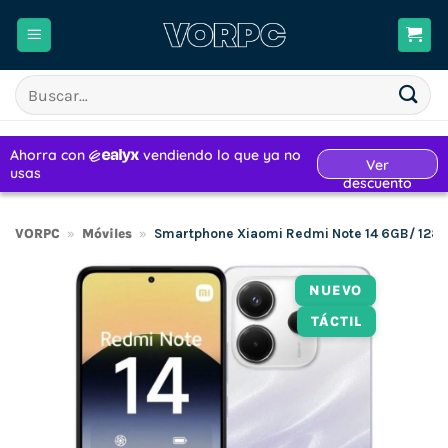
Saltar
al
contenido
Buscar
por:
VORPC
»
Móviles
»
Smartphone Xiaomi Redmi Note 14 6GB/ 128G
NUEVO
TÁCTIL