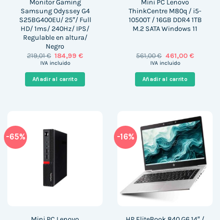
Monitor Gaming
Mini PC Lenovo
Samsung Odyssey G4
ThinkCentre M80q / i5-
S25BG400EU/ 25″/ Full
10500T / 16GB DDR4 1TB
HD/ 1ms/ 240Hz/ IPS/
M.2 SATA Windows 11
Regulable en altura/
Negro
El
El
El
El
219,01
€
184,99
€
561,00
€
461,00
€
precio
precio
precio
precio
IVA incluido
IVA incluido
original
actual
original
actual
era:
es:
era:
es:
Añadir al carrito
Añadir al carrito
219,01 €.
184,99 €.
561,00 €.
461,00 €
-65%
-16%
Mini PC Lenovo
HP EliteBook 840 G6 14″ /