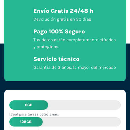
Envío Gratis 24/48 h
Devolución gratis en 30 días
Pago 100% Seguro
Tus datos están completamente cifrados
y protegidos.
Servicio técnico
Garantía de 3 años, la mayor del mercado
6GB
Ideal para tareas cotidianas.
128GB