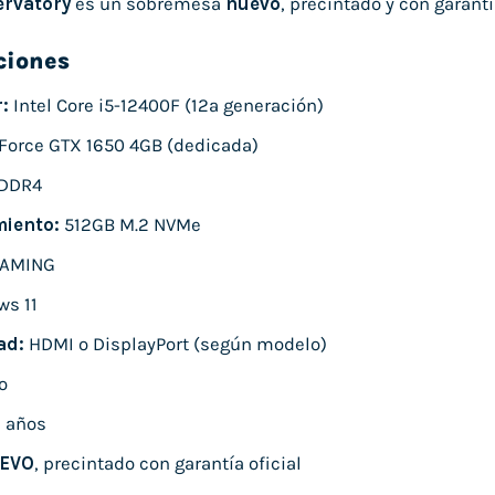
rvatory
es un sobremesa
nuevo
, precintado y con garantí
ciones
:
Intel Core i5-12400F (12ª generación)
orce GTX 1650 4GB (dedicada)
DDR4
iento:
512GB M.2 NVMe
AMING
s 11
ad:
HDMI o DisplayPort (según modelo)
o
 años
EVO
, precintado con garantía oficial