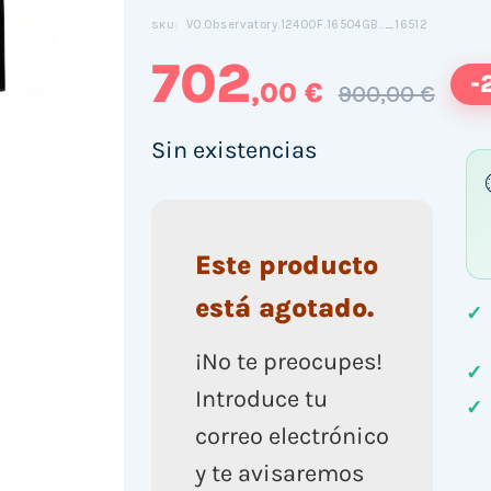
VO.Observatory.12400F.16504GB.._16512
SKU:
702
-
,00 €
900,00 €
Sin existencias
Este producto
está agotado.
✓
¡No te preocupes!
✓
Introduce tu
✓
correo electrónico
y te avisaremos