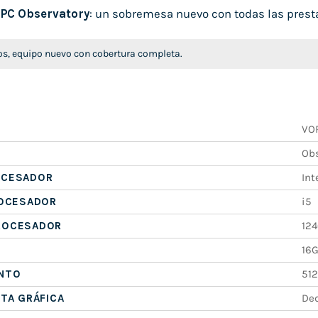
PC Observatory
: un sobremesa nuevo con todas las presta
s, equipo nuevo con cobertura completa.
VO
Obs
OCESADOR
Int
ROCESADOR
i5
ROCESADOR
12
16
NTO
51
ETA GRÁFICA
De