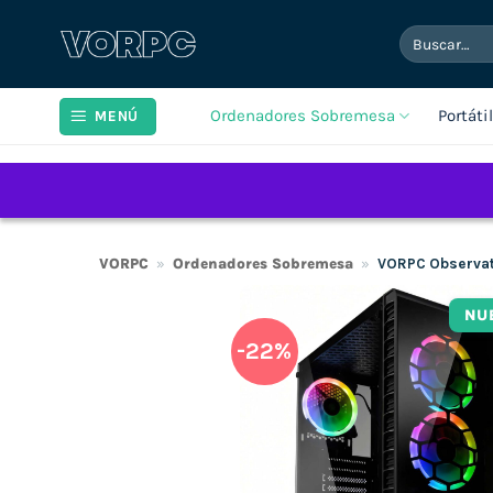
Saltar
Buscar
al
por:
contenido
Ordenadores Sobremesa
Portáti
MENÚ
VORPC
»
Ordenadores Sobremesa
»
VORPC Observat
NU
-22%