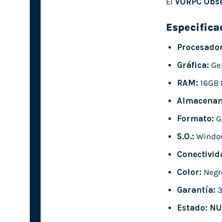
El
VORPC Obse
Especifica
Procesador
Gráfica:
GeF
RAM:
16GB 
Almacenam
Formato:
G
S.O.:
Window
Conectivid
Color:
Negr
Garantía:
3
Estado:
NU