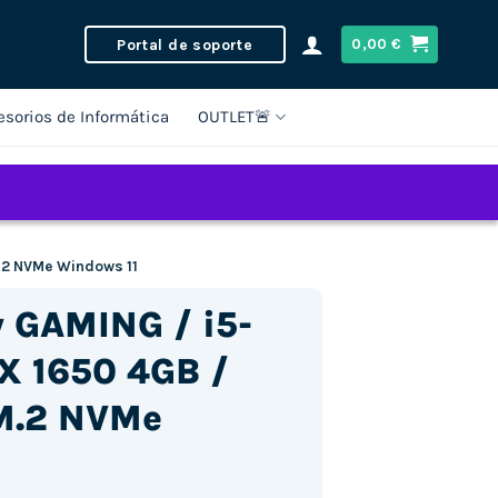
Portal de soporte
0,00
€
esorios de Informática
OUTLET🚨
.2 NVMe Windows 11
 GAMING / i5-
X 1650 4GB /
M.2 NVMe