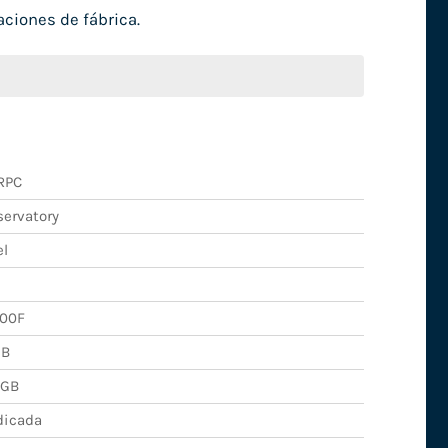
ciones de fábrica.
RPC
ervatory
el
400F
GB
2GB
dicada