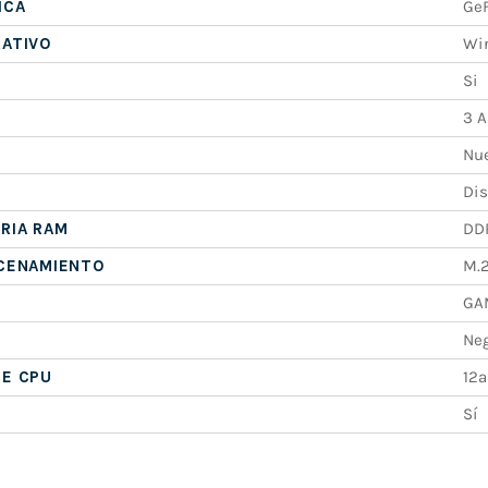
ICA
GeF
RATIVO
Win
Si
3 A
Nu
Dis
RIA RAM
DD
ACENAMIENTO
M.
GA
Ne
DE CPU
12ª
Sí