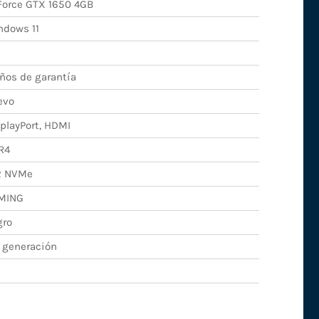
orce GTX 1650 4GB
dows 11
ños de garantía
evo
playPort, HDMI
R4
2 NVMe
MING
gro
 generación