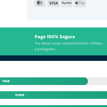
MasterCard
Visa
PayPal
Apple
Pay
Pago 100% Seguro
Tus datos están completamente cifrados
y protegidos.
16GB
512GB