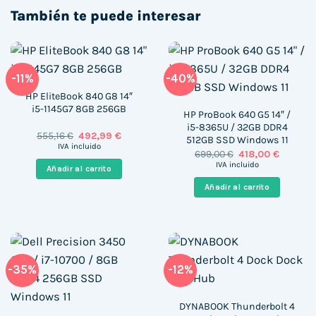
También te puede interesar
-11%
-40%
HP EliteBook 840 G8 14″
i5-1145G7 8GB 256GB
HP ProBook 640 G5 14″ /
i5-8365U / 32GB DDR4
El
El
555,16
€
492,99
€
512GB SSD Windows 11
precio
precio
IVA incluido
El
El
699,00
€
418,00
€
original
actual
precio
precio
era:
es:
IVA incluido
Añadir al carrito
original
actual
555,16 €.
492,99 €.
era:
es:
Añadir al carrito
699,00 €.
418,00 €
-35%
-12%
DYNABOOK Thunderbolt 4