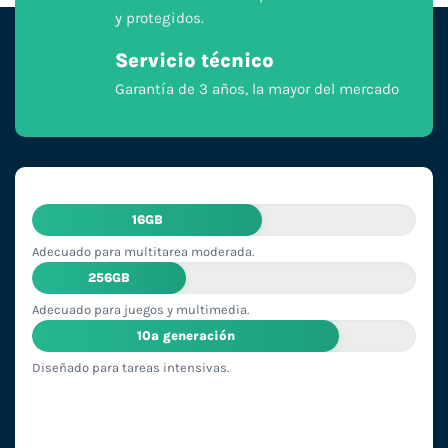
y protegidos.
Servicio técnico
Garantía de 3 años, la mayor del mercado
16GB
Adecuado para multitarea moderada.
256GB
Adecuado para juegos y multimedia.
10ª generación
Diseñado para tareas intensivas.