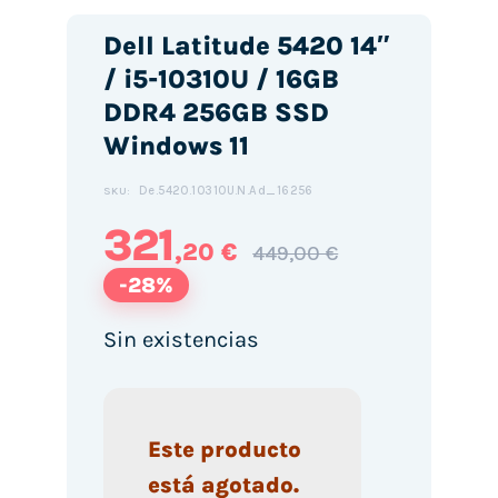
Dell Latitude 5420 14″
/ i5-10310U / 16GB
DDR4 256GB SSD
Windows 11
De.5420.10310U.N.Ad_16256
SKU:
321
,20 €
449,00 €
-28%
Sin existencias
Este producto
está agotado.