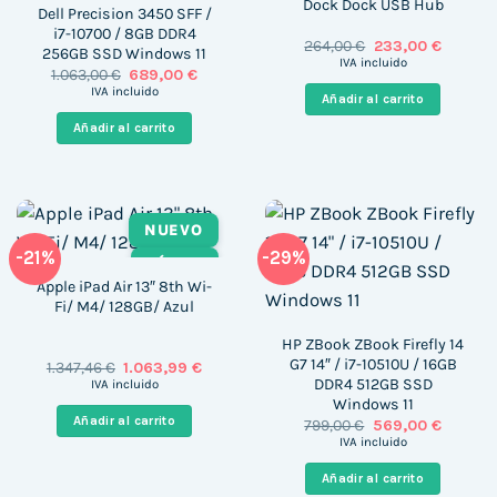
Dock Dock USB Hub
Dell Precision 3450 SFF /
i7-10700 / 8GB DDR4
El
El
264,00
€
233,00
€
256GB SSD Windows 11
precio
precio
IVA incluido
El
El
1.063,00
€
689,00
€
original
actual
precio
precio
era:
es:
IVA incluido
Añadir al carrito
original
actual
264,00 €.
233,00 
era:
es:
Añadir al carrito
1.063,00 €.
689,00 €.
NUEVO
-21%
-29%
TÁCTIL
Apple iPad Air 13″ 8th Wi-
Fi/ M4/ 128GB/ Azul
HP ZBook ZBook Firefly 14
G7 14″ / i7-10510U / 16GB
El
El
1.347,46
€
1.063,99
€
precio
precio
DDR4 512GB SSD
IVA incluido
original
actual
Windows 11
era:
es:
Añadir al carrito
El
El
799,00
€
569,00
€
1.347,46 €.
1.063,99 €.
precio
precio
IVA incluido
original
actual
era:
es:
Añadir al carrito
799,00 €.
569,00 