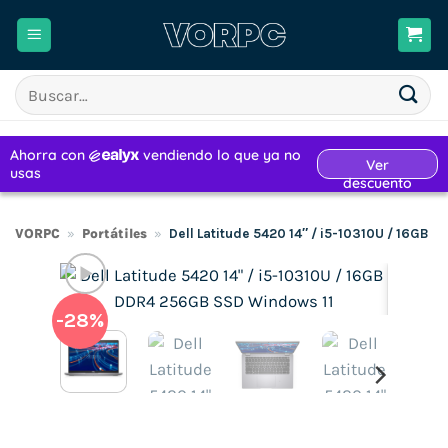
Saltar
al
contenido
Buscar
por:
VORPC
»
Portátiles
»
Dell Latitude 5420 14″ / i5-10310U / 16GB
-28%
H