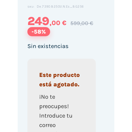
De.7390.8250U.N.Es_8G256
SKU:
249
,00 €
599,00 €
-58%
Sin existencias
Este producto
está agotado.
¡No te
preocupes!
Introduce tu
correo