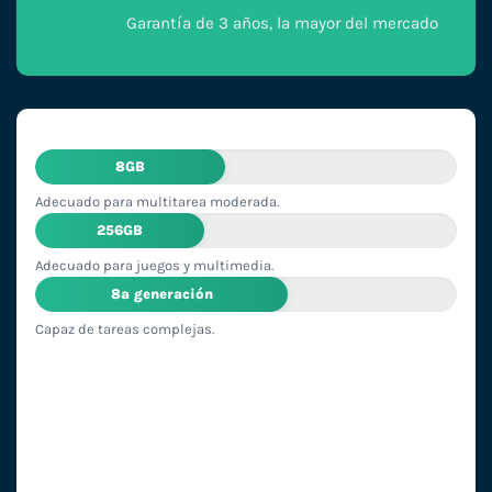
Garantía de 3 años, la mayor del mercado
8GB
Adecuado para multitarea moderada.
256GB
Adecuado para juegos y multimedia.
8ª generación
Capaz de tareas complejas.