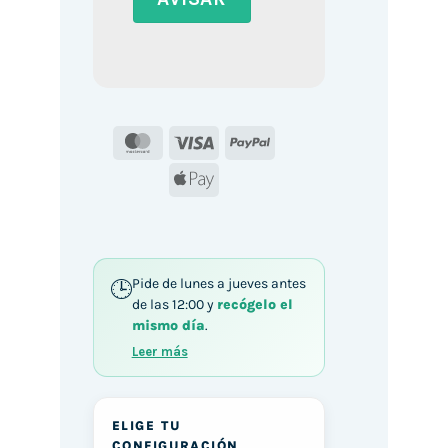
MasterCard
Visa
PayPal
Apple
Pay
Pide de lunes a jueves antes
de las 12:00 y
recógelo el
mismo día
.
Leer más
ELIGE TU
CONFIGURACIÓN