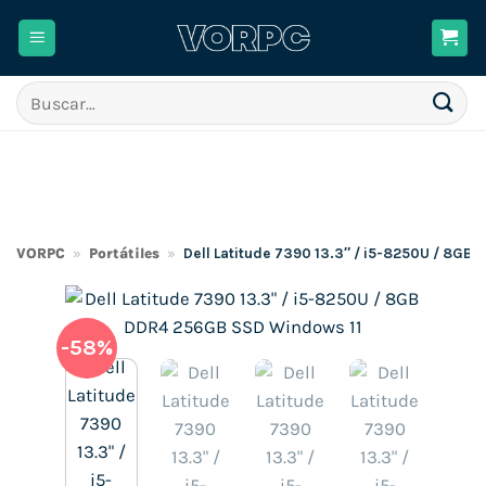
Saltar
al
contenido
Buscar
por:
VORPC
»
Portátiles
»
Dell Latitude 7390 13.3″ / i5-8250U / 8G
-58%