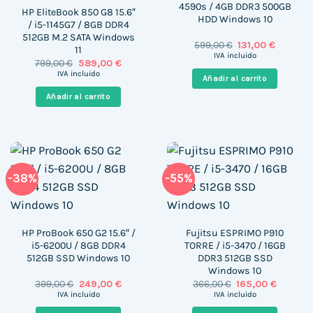
4590s / 4GB DDR3 500GB
HP EliteBook 850 G8 15.6″
HDD Windows 10
/ i5-1145G7 / 8GB DDR4
512GB M.2 SATA Windows
El
El
599,00
€
131,00
€
11
precio
precio
IVA incluido
El
El
799,00
€
589,00
€
original
actual
precio
precio
era:
es:
IVA incluido
Añadir al carrito
original
actual
599,00 €.
131,00 €.
era:
es:
Añadir al carrito
799,00 €.
589,00 €.
-38%
-55%
HP ProBook 650 G2 15.6″ /
Fujitsu ESPRIMO P910
i5-6200U / 8GB DDR4
TORRE / i5-3470 / 16GB
512GB SSD Windows 10
DDR3 512GB SSD
Windows 10
El
El
El
El
399,00
€
249,00
€
366,00
€
165,00
€
precio
precio
precio
precio
IVA incluido
IVA incluido
original
actual
original
actual
era:
es:
era:
es: