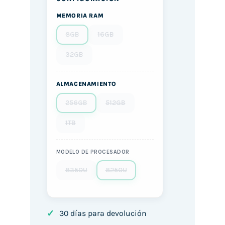
MEMORIA RAM
8GB
16GB
32GB
ALMACENAMIENTO
256GB
512GB
1TB
MODELO DE PROCESADOR
8350U
8250U
✓
30 días para devolución