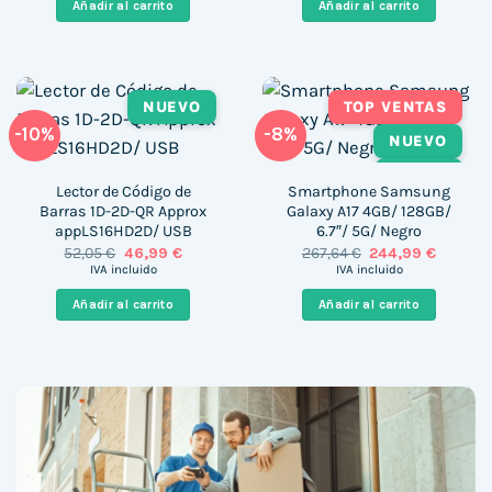
Añadir al carrito
Añadir al carrito
399,00 €.
249,00 €.
366,00 €.
165,00 €
NUEVO
TOP VENTAS
-10%
-8%
NUEVO
TÁCTIL
Lector de Código de
Smartphone Samsung
Barras 1D-2D-QR Approx
Galaxy A17 4GB/ 128GB/
appLS16HD2D/ USB
6.7″/ 5G/ Negro
El
El
El
El
52,05
€
46,99
€
267,64
€
244,99
€
precio
precio
precio
precio
IVA incluido
IVA incluido
original
actual
original
actual
era:
es:
era:
es:
Añadir al carrito
Añadir al carrito
52,05 €.
46,99 €.
267,64 €.
244,99 €