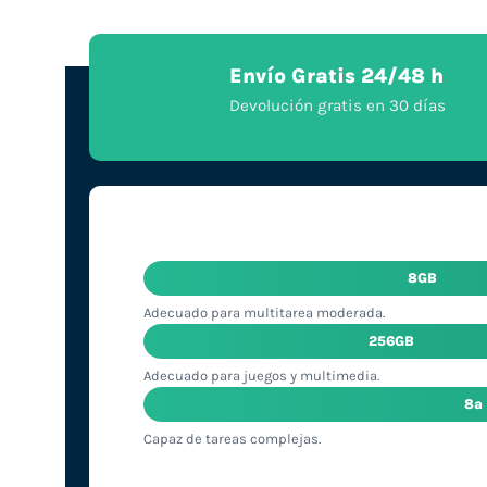
Envío Gratis 24/48 h
Devolución gratis en 30 días
8GB
Adecuado para multitarea moderada.
256GB
Adecuado para juegos y multimedia.
8ª
Capaz de tareas complejas.