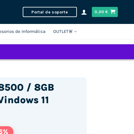
Portal de soporte
0,00
€
esorios de Informática
OUTLET🚨
-8500 / 8GB
indows 11
15%