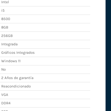
Intel
i5
8500
8GB
256GB
Integrada
Gráficos Integrados
Windows 11
No
2 Años de garantía
Reacondicionado
VGA
DDR4