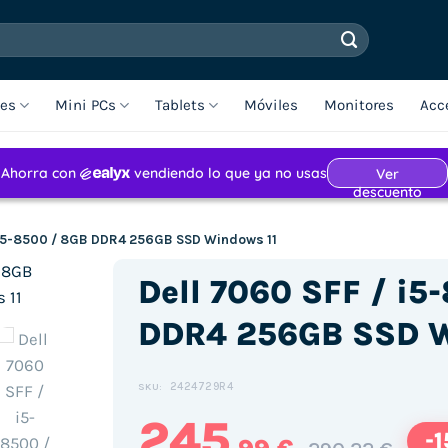
les
Mini PCs
Tablets
Móviles
Monitores
Acc
 i5-8500 / 8GB DDR4 256GB SSD Windows 11
Dell 7060 SFF / i5
DDR4 256GB SSD W
2424729R4
SKU:
245
-