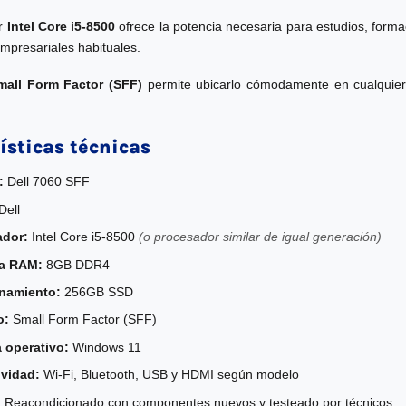
or
Intel Core i5-8500
ofrece la potencia necesaria para estudios, forma
empresariales habituales.
mall Form Factor (SFF)
permite ubicarlo cómodamente en cualquier e
ísticas técnicas
:
Dell 7060 SFF
Dell
ador:
Intel Core i5-8500
(o procesador similar de igual generación)
a RAM:
8GB DDR4
namiento:
256GB SSD
o:
Small Form Factor (SFF)
 operativo:
Windows 11
vidad:
Wi-Fi, Bluetooth, USB y HDMI según modelo
:
Reacondicionado con componentes nuevos y testeado por técnicos