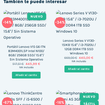
También te puede interesar
NUEVO
-14%
-34%
Lenovo Series V V130-
15IKB 15.6″ / i3-7020U /
Portátil Lenovo V15 G6 ITN
12GB DDR4 1TB SSD
83M4001LSP Intel N100/
Windows 10
8GB/ 256GB SSD/ 15.6″/
El
El
669,00
€
440,00
€
Sin Sistema Operativo
precio
precio
IVA incluido
El
El
517,51
€
445,99
€
original
actual
precio
precio
era:
es:
IVA incluido
Añadir al carrito
original
actual
669,00 €.
440,00 
era:
es:
Añadir al carrito
517,51 €.
445,99 €.
NUEVO
-67%
-16%
TÁCTIL