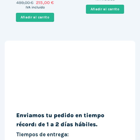
El
El
499,00
€
215,00
€
original
actual
precio
precio
era:
es:
IVA incluido
Añadir al carrito
original
actual
389,00 €.
210,00 €
era:
es:
Añadir al carrito
499,00 €.
215,00 €.
Enviamos tu pedido en tiempo
récord: de 1 a 2 días hábiles.
Tiempos de entrega: