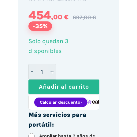
HP.250G7.1035G1.N.Es_16512
SKU:
454
,00 €
697,00 €
-35%
Solo quedan 3
disponibles
HP Notebook 250 G7 15.6" / i5-1035G1 /
Añadir al carrito
Más servicios para
portátil:
Ampliar hasta 3 años de