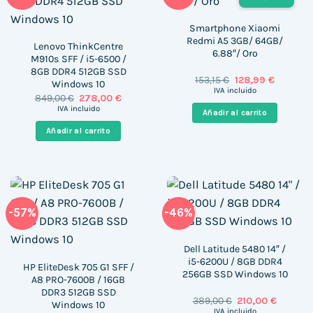
Smartphone Xiaomi
Redmi A5 3GB/ 64GB/
Lenovo ThinkCentre
6.88″/ Oro
M910s SFF / i5-6500 /
8GB DDR4 512GB SSD
El
El
153,15
€
128,99
€
Windows 10
precio
precio
IVA incluido
El
El
849,00
€
278,00
€
original
actual
precio
precio
era:
es:
IVA incluido
Añadir al carrito
original
actual
153,15 €.
128,99 €.
era:
es:
Añadir al carrito
849,00 €.
278,00 €.
-57%
-46%
Dell Latitude 5480 14″ /
i5-6200U / 8GB DDR4
HP EliteDesk 705 G1 SFF /
256GB SSD Windows 10
A8 PRO-7600B / 16GB
DDR3 512GB SSD
El
El
389,00
€
210,00
€
Windows 10
precio
precio
IVA incluido