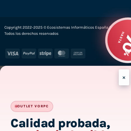
Copyright 2022-2025 © Ecosistemas Informáticos España SL –
Todos los derechos reservados
Visa
PayPal
Stripe
MasterCard
Cash
On
Delivery
×
OUTLET VORPC
Calidad probada,