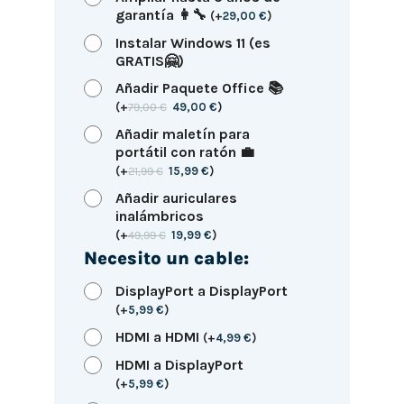
garantía 👩‍🔧
(
+
29,00
€
)
Instalar Windows 11 (es
GRATIS🤗)
Añadir Paquete Office 📚
(
+
79,00
€
49,00
€
)
Añadir maletín para
portátil con ratón 💼
(
+
21,99
€
15,99
€
)
Añadir auriculares
inalámbricos
(
+
49,99
€
19,99
€
)
Necesito un cable:
DisplayPort a DisplayPort
(
+
5,99
€
)
HDMI a HDMI
(
+
4,99
€
)
HDMI a DisplayPort
(
+
5,99
€
)