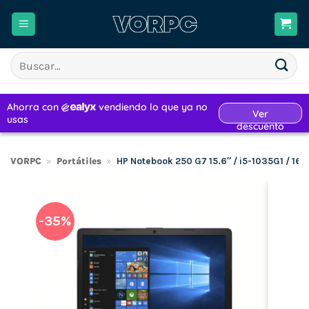
Saltar
al
contenido
Buscar
por:
VORPC
»
Portátiles
»
HP Notebook 250 G7 15.6″ / i5-1035G1 / 1
-35%
H