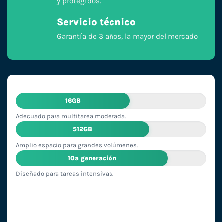
y protegidos.
Servicio técnico
Garantía de 3 años, la mayor del mercado
16GB
Adecuado para multitarea moderada.
512GB
Amplio espacio para grandes volúmenes.
10ª generación
Diseñado para tareas intensivas.